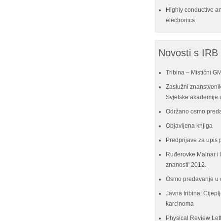
Highly conductive a
electronics
Novosti s IRB
Tribina – Mistični G
Zaslužni znanstvenik
Svjetske akademije u
Održano osmo preda
Objavljena knjiga
Predprijave za upis 
Ruđerovke Malnar i P
znanosti' 2012.
Osmo predavanje u 
Javna tribina: Cijeplj
karcinoma
Physical Review Let