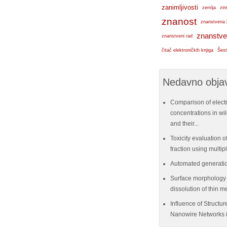
zanimljivosti
zemlja
zim
znanost
znanstvena 
znanstve
znanstveni rad
čitač elektroničkih knjiga
Šest
Nedavno objav
Comparison of elect
concentrations in w
and their...
Toxicity evaluation of
fraction using multi
Automated generatio
Surface morphology e
dissolution of thin me
Influence of Structu
Nanowire Networks i