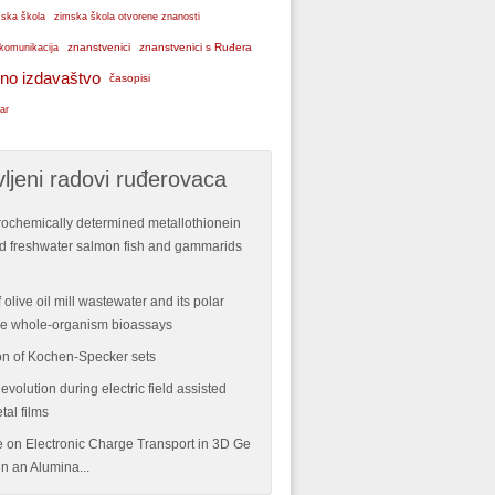
ska škola
zimska škola otvorene znanosti
znanstvenici
znanstvenici s Ruđera
komunikacija
no izdavaštvo
časopisi
ar
ljeni radovi ruđerovaca
rochemically determined metallothionein
ild freshwater salmon fish and gammarids
 olive oil mill wastewater and its polar
ple whole-organism bioassays
n of Kochen-Specker sets
volution during electric field assisted
tal films
re on Electronic Charge Transport in 3D Ge
n an Alumina...