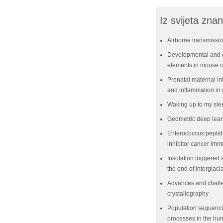
Iz svijeta znan
Airborne transmissio
Developmental and e
elements in mouse ce
Prenatal maternal in
and inflammation in 
Waking up to my sle
Geometric deep lear
Enterococcus peptid
inhibitor cancer im
Insolation triggered 
the end of interglaci
Advances and challe
crystallography
Population sequenci
processes in the hu