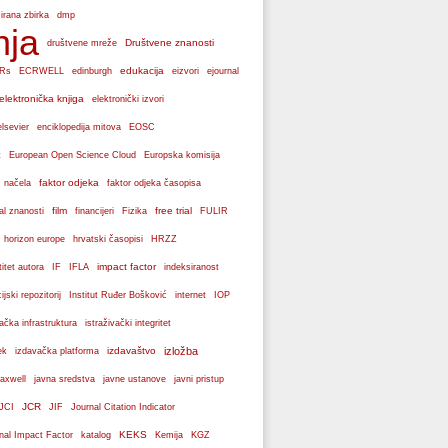
dmp
izirana zbirka
nja
Društvene znanosti
društvene mreže
edukacija
Rs
ECRWELL
edinburgh
eizvori
ejournal
elektronička knjiga
elektronički izvori
elsevier
enciklopedija mitova
EOSC
Europska komisija
t
European Open Science Cloud
faktor odjeka
 načela
faktor odjeka časopisa
film
free trial
al znanosti
financijeri
Fizika
FULIR
hrvatski časopisi
horizon europe
HRZZ
impact factor
titet autora
IF
IFLA
indeksiranost
cijski repozitorij
Institut Ruđer Bošković
internet
IOP
vačka infrastruktura
istraživački integritet
izdavaštvo
izložba
ek
izdavačka platforma
axwell
javna sredstva
javne ustanove
javni pristup
JCR
JCI
JIF
Journal Citation Indicator
KEKS
nal Impact Factor
katalog
Kemija
KGZ