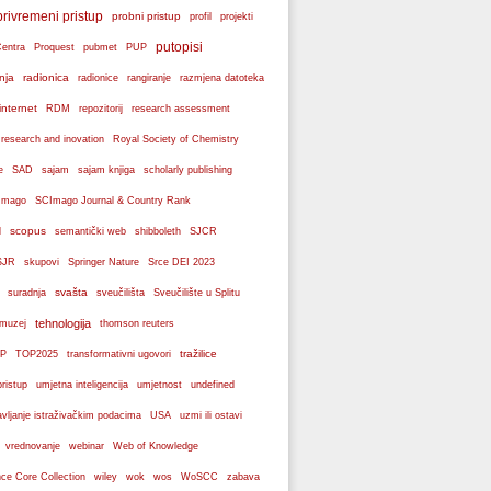
privremeni pristup
probni pristup
profil
projekti
putopisi
Centra
Proquest
pubmet
PUP
nja
radionica
radionice
rangiranje
razmjena datoteka
internet
RDM
repozitorij
research assessment
 research and inovation
Royal Society of Chemistry
e
SAD
sajam
sajam knjiga
scholarly publishing
Imago
SCImago Journal & Country Rank
scopus
l
semantički web
shibboleth
SJCR
SJR
skupovi
Springer Nature
Srce DEI 2023
svašta
suradnja
sveučilišta
Sveučilište u Splitu
tehnologija
 muzej
thomson reuters
tražilice
P
TOP2025
transformativni ugovori
pristup
umjetna inteligencija
umjetnost
undefined
avljanje istraživačkim podacima
USA
uzmi ili ostavi
webinar
vrednovanje
Web of Knowledge
wos
ce Core Collection
wiley
wok
WoSCC
zabava