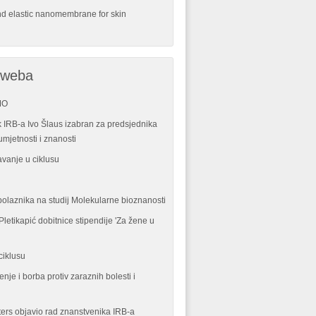
nd elastic nanomembrane for skin
 weba
MO
 IRB-a Ivo Šlaus izabran za predsjednika
mjetnosti i znanosti
vanje u ciklusu
polaznika na studij Molekularne bioznanosti
letikapić dobitnice stipendije 'Za žene u
ciklusu
enje i borba protiv zaraznih bolesti i
ters objavio rad znanstvenika IRB-a