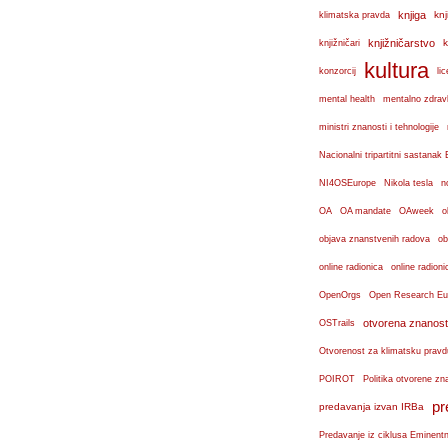
knjiga
knj
klimatska pravda
knjižničarstvo
k
knjižničari
kultura
konzorcij
lic
mental health
mentalno zdravl
ministri znanosti i tehnologije
Nacionalni tripartitni sastana
n
NI4OSEurope
Nikola tesla
OA
OA mandate
OAweek
o
objava znanstvenih radova
ob
online radionica
online radioni
OpenOrgs
Open Research Eu
otvorena znanost
OSTrails
Otvorenost za klimatsku pravd
POIROT
Politika otvorene zn
pr
predavanja izvan IRBa
Predavanje iz ciklusa Eminent