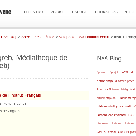
O CENTRU
ZBIRKE
USLUGE
EDUKACIJA
PROJE
>
>
>
 Hrvatskoj
Specijalne knjižnice
Veleposlanstva i kulturni centri
Institut Fran
agreb, Médiatheque de
Naš Blog
reb)
#pattern
#projekt
ACS
AI
astronomija
autorsko pravo
Bentham Science
bibligrafs
de l'Institut Français
bibliometrij
bibliometrija2021
i kulturni centri
bibliometrijski pokazatelji o
ais de Zagreb
blog
Biotehničke znanosti
citiranost
clarivate
clarivate 
crosbi
CroRis
CROSBI profil