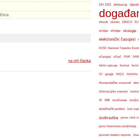
DEI 2023
deklaracija
digital
događa
ižnica
ebook
ebooks
EBSCO
EC
eknjige
ekologija
eknjiga
i
elektronički časopisi
EOSC National Tripartite Even
ečasopisi
ečitač
FAIR
FAIR
na vrh članka
faktor utjecaja
festival
festiv
G7
google
HAZU
HoHoHo
Humanističke znanosti
iden
institu
informacijske znanosti
IRB
IR
istraživanje
istraži
istraživački podaci
ivan sup
izobrazba
james clerk m
javno financirana istraživanja
journal citation reports
Jour