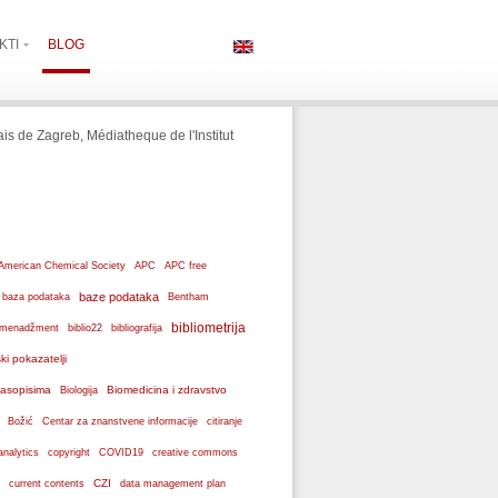
KTI
BLOG
çais de Zagreb, Médiatheque de l'Institut
American Chemical Society
APC
APC free
baze podataka
baza podataka
Bentham
bibliometrija
ki menadžment
biblio22
bibliografija
ski pokazatelji
 časopisima
Biomedicina i zdravstvo
Biologija
Božić
Centar za znanstvene informacije
citiranje
analytics
copyright
COVID19
creative commons
CZI
current contents
data management plan