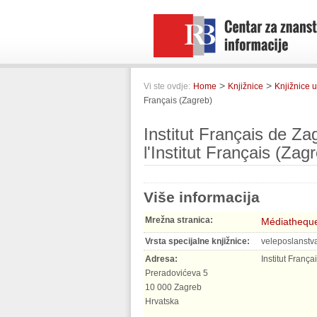
>
>
Vi ste ovdje:
Home
Knjižnice
Knjižnice u
Français (Zagreb)
Institut Français de Z
l'Institut Français (Zag
Više informacija
Mrežna stranica:
Médiatheque 
Vrsta specijalne knjižnice:
veleposlanstva 
Adresa:
Institut Franç
Preradovićeva 5
10 000 Zagreb
Hrvatska