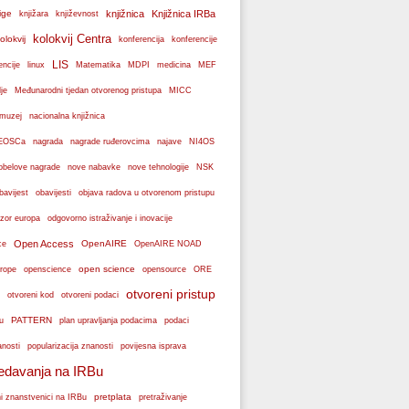
ige
knjižnica
Knjižnica IRBa
knjižara
književnost
kolokvij Centra
olokvij
konferencije
konferencija
LIS
encije
linux
Matematika
MDPI
medicina
MEF
je
Međunarodni tjedan otvorenog pristupa
MICC
muzej
nacionalna knjižnica
k EOSCa
nagrada
nagrade ruđerovcima
najave
NI4OS
obelove nagrade
NSK
nove nabavke
nove tehnologije
bavijest
obavijesti
objava radova u otvorenom pristupu
zor europa
odgovorno istraživanje i inovacije
Open Access
OpenAIRE
ce
OpenAIRE NOAD
open science
rope
openscience
opensource
ORE
otvoreni pristup
otvoreni podaci
otvoreni kod
PATTERN
plan upravljanja podacima
u
podaci
popularizacija znanosti
anosti
povijesna isprava
edavanja na IRBu
pretplata
ni znanstvenici na IRBu
pretraživanje