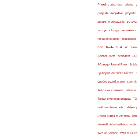
Prirodne znanosti
pristup
projekti / inicijative
projekti 
putova
putopisno predavanje
razmjena knjiga
računala i 
research integrity
responsible
Ruđer Bošković
RSC
Sabr
ScienceDirect
scifindern
SC
SCImago Journal Rank
SciVa
Sjedinjene Američke Države
stručno usavršavanje
summit
Tehničke znanosti
Tehnički
Tjedan otvorenog pristupa
TO
troškovi objave rada
udaljeni 
United States of America
upr
visokoškolska knjižnica
voda
Web of Science
Web of Scien