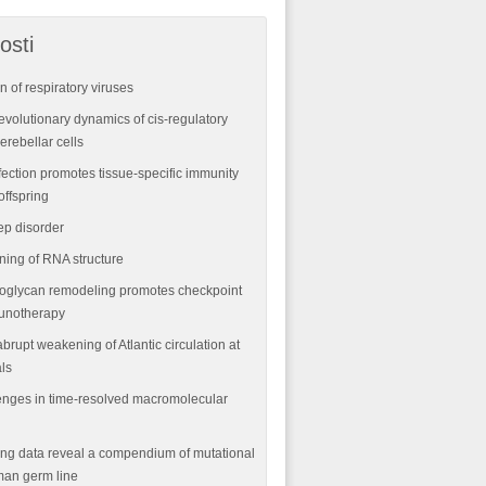
osti
n of respiratory viruses
volutionary dynamics of cis-regulatory
rebellar cells
fection promotes tissue-specific immunity
offspring
ep disorder
ning of RNA structure
oglycan remodeling promotes checkpoint
munotherapy
abrupt weakening of Atlantic circulation at
als
nges in time-resolved macromolecular
ng data reveal a compendium of mutational
man germ line