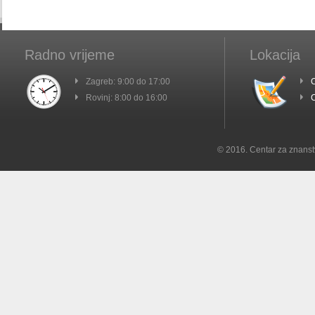
Radno vrijeme
Lokacija
Zagreb: 9:00 do 17:00
C
Rovinj: 8:00 do 16:00
C
© 2016. Centar za znanst