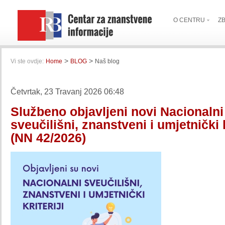
O CENTRU
Z
>
>
Vi ste ovdje:
Home
BLOG
Naš blog
Četvrtak, 23 Travanj 2026 06:48
Službeno objavljeni novi Nacionalni
sveučilišni, znanstveni i umjetnički k
(NN 42/2026)