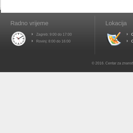
Radno vrijeme
Lokacija
Zagreb: 9:00 do 17:00
C
Rovinj: 8:00 do 16:00
C
© 2016. Centar za znanst