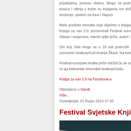
prijateljima, ponesu dekicu. Mogu se podru
pisaca I otkriju s kojim su knjigama oni do
druženje, sjedeći na travi i čitajući.
Male gradske trenutke koje dijelimo s knji
Knjiga za van 2.0. promovirati Festival eur
čitanja i razgovora, mjesto gdje priče, autori i
Oni koji žele mogu se u 18 sati pridružiti 
scenarist i kratkopričaš Andrija Škare. Na kv
Festival europske kratke priče održat će se od
će ga tridesetak vrhunskih kratkopričaša.
Knjiga za van 2.0 na Facebook-u
Objavljeno u
Vijesti
Više...
Ponedjeljak, 01 Rujan 2014 07:05
Festival Svjetske Knj