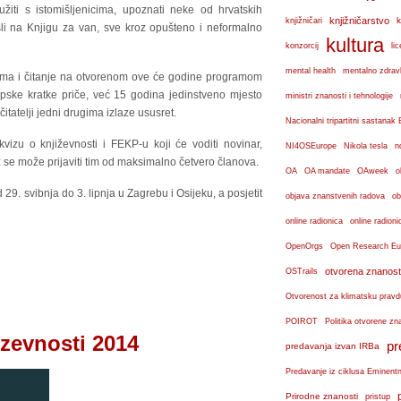
žiti s istomišljenicima, upoznati neke od hrvatskih
knjižničarstvo
k
knjižničari
šli na Knjigu za van, sve kroz opušteno i neformalno
kultura
konzorcij
lic
mental health
mentalno zdravl
gama i čitanje na otvorenom ove će godine programom
opske kratke priče, već 15 godina jedinstveno mjesto
ministri znanosti i tehnologije
 čitatelji jedni drugima izlaze ususret.
Nacionalni tripartitni sastana
kvizu o književnosti i FEKP-u koji će voditi novinar,
n
NI4OSEurope
Nikola tesla
iz se može prijaviti tim od maksimalno četvero članova.
OA
OA mandate
OAweek
o
 29. svibnja do 3. lipnja u Zagrebu i Osijeku, a posjetit
objava znanstvenih radova
ob
online radionica
online radioni
OpenOrgs
Open Research Eu
otvorena znanost
OSTrails
Otvorenost za klimatsku pravd
POIROT
Politika otvorene zn
izevnosti 2014
pr
predavanja izvan IRBa
Predavanje iz ciklusa Eminent
Prirodne znanosti
pristup