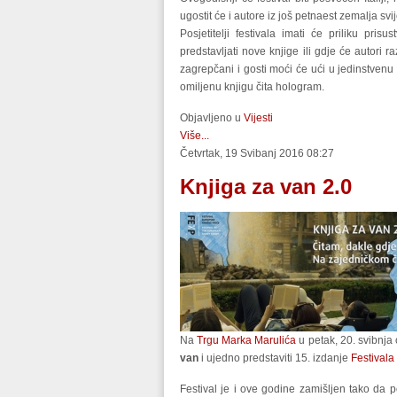
ugostit će i autore iz još petnaest zemalja svij
Posjetitelji festivala imati će priliku pri
predstavljati nove knjige ili gdje će autori
zagrepčani i gosti moći će ući u jedinstvenu k
omiljenu knjigu čita hologram.
Objavljeno u
Vijesti
Više...
Četvrtak, 19 Svibanj 2016 08:27
Knjiga za van 2.0
Na
Trgu Marka Marulića
u petak, 20. svibnja
van
i ujedno predstaviti 15. izdanje
Festivala
Festival je i ove godine zamišljen tako da po