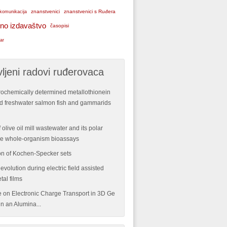
znanstvenici
znanstvenici s Ruđera
komunikacija
no izdavaštvo
časopisi
ar
ljeni radovi ruđerovaca
rochemically determined metallothionein
ild freshwater salmon fish and gammarids
 olive oil mill wastewater and its polar
ple whole-organism bioassays
n of Kochen-Specker sets
volution during electric field assisted
tal films
re on Electronic Charge Transport in 3D Ge
n an Alumina...