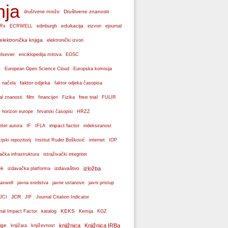
nja
Društvene znanosti
društvene mreže
edukacija
Rs
ECRWELL
edinburgh
eizvori
ejournal
elektronička knjiga
elektronički izvori
elsevier
enciklopedija mitova
EOSC
Europska komisija
t
European Open Science Cloud
faktor odjeka
 načela
faktor odjeka časopisa
film
free trial
al znanosti
financijeri
Fizika
FULIR
hrvatski časopisi
horizon europe
HRZZ
impact factor
titet autora
IF
IFLA
indeksiranost
cijski repozitorij
Institut Ruđer Bošković
internet
IOP
vačka infrastruktura
istraživački integritet
izdavaštvo
izložba
ek
izdavačka platforma
axwell
javna sredstva
javne ustanove
javni pristup
JCR
JCI
JIF
Journal Citation Indicator
KEKS
nal Impact Factor
katalog
Kemija
KGZ
ige
knjižnica
Knjižnica IRBa
knjižara
književnost