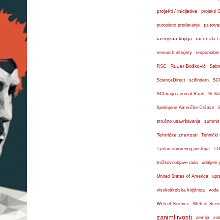
projekti / inicijative
projekti 
putova
putopisno predavanje
razmjena knjiga
računala i 
research integrity
responsible
Ruđer Bošković
RSC
Sabr
ScienceDirect
scifindern
SC
SCImago Journal Rank
SciVa
Sjedinjene Američke Države
stručno usavršavanje
summit
Tehničke znanosti
Tehnički
Tjedan otvorenog pristupa
TO
troškovi objave rada
udaljeni 
United States of America
upr
visokoškolska knjižnica
voda
Web of Science
Web of Scien
zanimljivosti
zemlja
zim