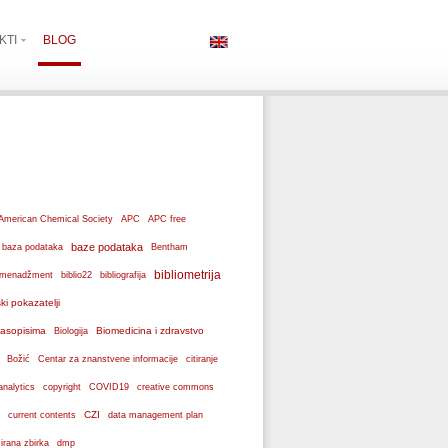
KTI
BLOG
American Chemical Society
APC
APC free
baze podataka
baza podataka
Bentham
bibliometrija
ki menadžment
biblio22
bibliografija
ski pokazatelji
 časopisima
Biomedicina i zdravstvo
Biologija
Božić
Centar za znanstvene informacije
citiranje
analytics
copyright
COVID19
creative commons
CZI
current contents
data management plan
dmp
izirana zbirka