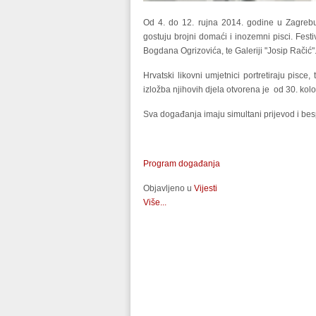
Od 4. do 12. rujna 2014. godine u Zagrebu
gostuju brojni domaći i inozemni pisci. Festi
Bogdana Ogrizovića, te Galeriji "Josip Račić"
Hrvatski likovni umjetnici portretiraju pisce,
izložba njihovih djela otvorena je od 30. kol
Sva događanja imaju simultani prijevod i besp
Program događanja
Objavljeno u
Vijesti
Više...