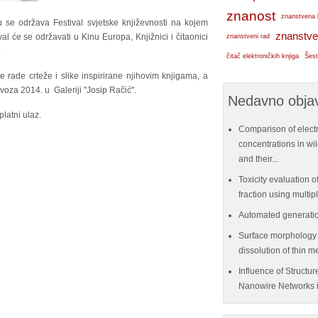
znanost
znanstvena 
 se održava Festival svjetske književnosti na kojem
znanstve
val će se održavati u Kinu Europa, Knjižnici i čitaonici
znanstveni rad
.
čitač elektroničkih knjiga
Šest
 te rade crteže i slike inspirirane njihovim knjigama, a
ovoza 2014. u Galeriji "Josip Račić".
Nedavno objav
latni ulaz.
Comparison of elect
concentrations in w
and their...
Toxicity evaluation of
fraction using multi
Automated generatio
Surface morphology e
dissolution of thin me
Influence of Structu
Nanowire Networks i