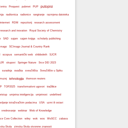
putopisi
Centra
Proquest
pubmet
PUP
nja
radionica
radionice
rangiranje
razmjena datoteka
internet
RDM
repozitorij
research assessment
 research and inovation
Royal Society of Chemistry
e
SAD
sajam
sajam knjiga
scholarly publishing
Imago
SCImago Journal & Country Rank
scopus
l
semantički web
shibboleth
SJCR
SJR
skupovi
Springer Nature
Srce DEI 2023
svašta
suradnja
sveučilišta
Sveučilište u Splitu
tehnologija
 muzej
thomson reuters
tražilice
P
TOP2025
transformativni ugovori
pristup
umjetna inteligencija
umjetnost
undefined
avljanje istraživačkim podacima
USA
uzmi ili ostavi
webinar
vrednovanje
Web of Knowledge
wos
ce Core Collection
wiley
wok
WoSCC
zabava
ska škola
zimska škola otvorene znanosti