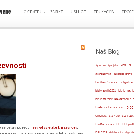
O CENTRU
ZBIRKE
USLUGE
EDUKACIJA
PROJE
Naš Blog
ževnosti
#pattern
#projekt
ACS
AI
astronomija
autorsko pravo
Bentham Science
bibligrafs
bibliometrij
bibliometrija2021
bibliometrijski pokazatelji o
blog
Biotehničke znanosti
citiranost
clarivate
clarivate 
crosbi
CroRis
CROSBI profil
e se četvrti po redu
Festival svjetske književnosti
.
DEI 2023
deklaracija
digital
 njenim piscima i stripašima, a osim talijanskih gostiju