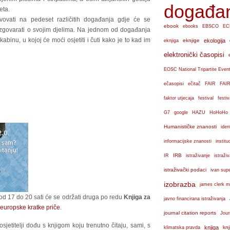
događa
eta.
sustvovati na pedeset različitih događanja gdje će se
ebook
ebooks
EBSCO
EC
 razgovarati o svojim djelima. Na jednom od događanja
abinu, u kojoj će moći osjetiti i čuti kako je to kad im
eknjige
ekologija
eknjiga
elektronički časopisi
EOSC National Tripartite Even
ečasopisi
ečitač
FAIR
FAIR
faktor utjecaja
festival
festiv
G7
google
HAZU
HoHoHo
Humanističke znanosti
iden
institu
informacijske znanosti
IRB
IR
istraživanje
istraži
istraživački podaci
ivan sup
izobrazba
james clerk m
 od 17 do 20 sati će se održati druga po redu
Knjiga za
javno financirana istraživanja
 europske kratke priče
.
journal citation reports
Jour
sjetitelji dođu s knjigom koju trenutno čitaju, sami, s
knjiga
knj
klimatska pravda