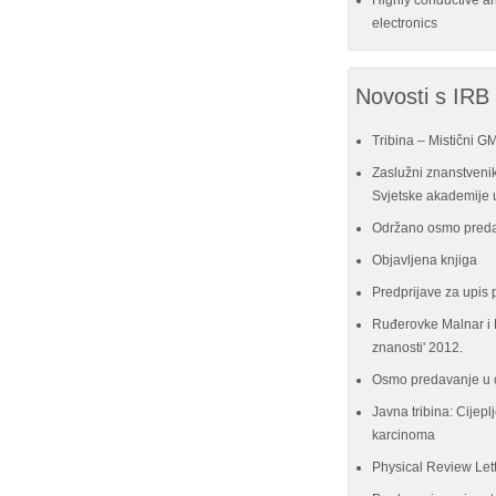
Highly conductive a
electronics
Novosti s IRB
Tribina – Mistični G
Zaslužni znanstvenik
Svjetske akademije u
Održano osmo preda
Objavljena knjiga
Predprijave za upis 
Ruđerovke Malnar i P
znanosti' 2012.
Osmo predavanje u 
Javna tribina: Cijeplj
karcinoma
Physical Review Let