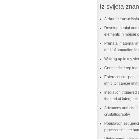
Iz svijeta znan
Airborne transmissio
Developmental and e
elements in mouse ce
Prenatal maternal in
and inflammation in 
Waking up to my sle
Geometric deep lear
Enterococcus peptid
inhibitor cancer im
Insolation triggered 
the end of interglaci
Advances and challe
crystallography
Population sequenci
processes in the hu