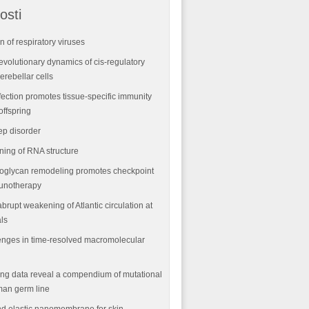
osti
n of respiratory viruses
volutionary dynamics of cis-regulatory
rebellar cells
fection promotes tissue-specific immunity
offspring
ep disorder
ning of RNA structure
oglycan remodeling promotes checkpoint
munotherapy
abrupt weakening of Atlantic circulation at
als
nges in time-resolved macromolecular
ng data reveal a compendium of mutational
man germ line