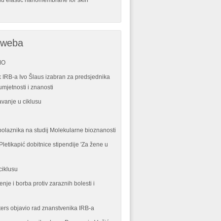
nd elastic nanomembrane for skin
 weba
MO
 IRB-a Ivo Šlaus izabran za predsjednika
mjetnosti i znanosti
vanje u ciklusu
polaznika na studij Molekularne bioznanosti
letikapić dobitnice stipendije 'Za žene u
ciklusu
enje i borba protiv zaraznih bolesti i
ters objavio rad znanstvenika IRB-a