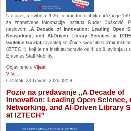
U utorak, 5. svibnja 2026., u hibridnom obliku održan je 169.
za znanstvene informacije Instituta Ruđer Bošković. 
naslovom „
A Decade of Innovation: Leading Open Sc
Networking, and AI-Driven Library Services at IZT
Gültekin Gürdal
, ravnatelj knjižnice sveučilišta Izmir Instit
(IZTECH), koji je na Institutu boravio od 4. do 8. svibnja u
Erasmus Staff Mobility.
Objavljeno u
Vijesti
Više...
Četvrtak, 23 Travanj 2026 08:58
Poziv na predavanje „A Decade of
Innovation: Leading Open Science, 
Networking, and AI-Driven Library 
at IZTECH”