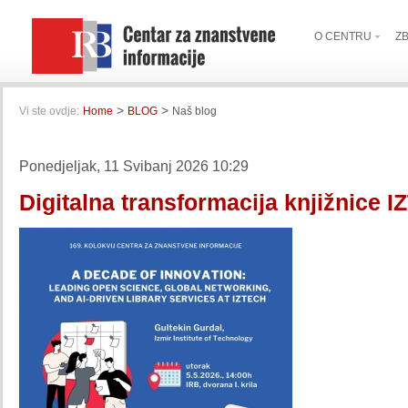
O CENTRU
Z
>
>
Vi ste ovdje:
Home
BLOG
Naš blog
Ponedjeljak, 11 Svibanj 2026 10:29
Digitalna transformacija knjižnice 