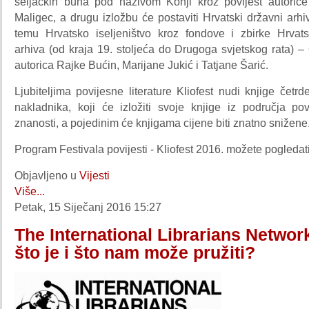
seljačkih buna pod nazivom Konji kroz povijest autorice 
Maligec, a drugu izložbu će postaviti Hrvatski državni arh
temu Hrvatsko iseljeništvo kroz fondove i zbirke Hrva
arhiva (od kraja 19. stoljeća do Drugoga svjetskog rata) 
autorica Rajke Bućin, Marijane Jukić i Tatjane Šarić.
Ljubiteljima povijesne literature Kliofest nudi knjige četrd
nakladnika, koji će izložiti svoje knjige iz područja pov
znanosti, a pojedinim će knjigama cijene biti znatno snižene
Program Festivala povijesti - Kliofest 2016. možete pogledat
Objavljeno u
Vijesti
Više...
Petak, 15 Siječanj 2016 15:27
The International Librarians Network
što je i što nam može pružiti?