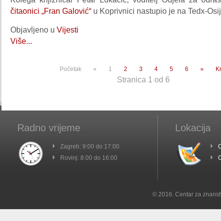
čitaonici „Fran Galović“
u Koprivnici nastupio je na Tedx-Osi
Objavljeno u
Vijesti
Više...
Početak
«
1
2
3
4
5
6
»
Kr
Stranica 1 od 6
Radno vrijeme
Lokacija
Zagreb: 9:00 do 17:00
C
Rovinj: 8:00 do 16:00
C
© 2016. Centar za znanst