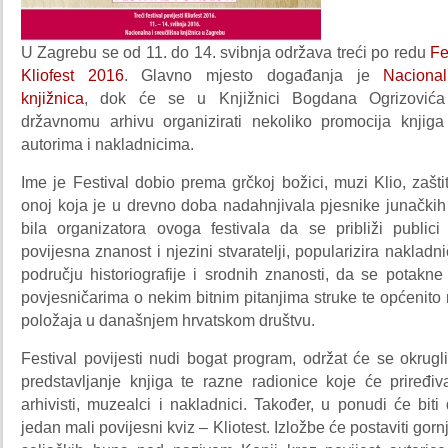
U Zagrebu se od 11. do 14. svibnja održava treći po redu
Fe
Kliofest 2016
. Glavno mjesto događanja je
Nacional
knjižnica
, dok će se u Knjižnici Bogdana Ogrizovića
državnomu arhivu organizirati nekoliko promocija knjiga
autorima i nakladnicima.
Ime je Festival dobio prema grčkoj božici, muzi Klio, zaštitn
onoj koja je u drevno doba nadahnjivala pjesnike junačkih
bila organizatora ovoga festivala da se približi publici 
povijesna znanost i njezini stvaratelji, popularizira nakladn
području historiografije i srodnih znanosti, da se potakn
povjesničarima o nekim bitnim pitanjima struke te općenito 
položaja u današnjem hrvatskom društvu.
Festival povijesti nudi bogat program,
održat će se okrugli 
predstavljanje knjiga te razne radionice koje će priređiva
arhivisti, muzealci i nakladnici. Također, u ponudi će biti 
jedan mali povijesni kviz – Kliotest. Izložbe će postaviti gor