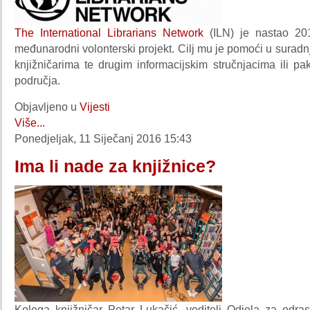
The International Librarians Network
(ILN) je nastao 20
međunarodni volonterski projekt. Cilj mu je pomoći u suradn
knjižničarima te drugim informacijskim stručnjacima ili pa
područja.
Objavljeno u
Vijesti
Više...
Ponedjeljak, 11 Siječanj 2016 15:43
Ima li nade za knjižnice?
Kolega knjižničar Petar Lukačić, voditelj Odjela za odra