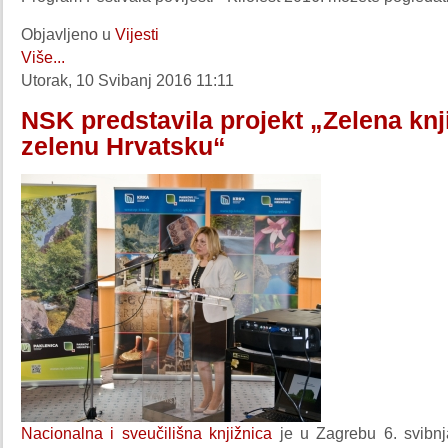
Objavljeno u
Vijesti
Više...
Utorak, 10 Svibanj 2016 11:11
NSK predstavila projekt „Zelena knj
zelenu Hrvatsku“
Nacionalna i sveučilišna knjižnica
je u Zagrebu 6. svibnj