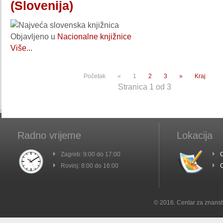
(Slovenija)
Najveća slovenska knjižnica
Objavljeno u
Nacionalne knjižnice
Više...
Početak
«
1
2
3
»
Kraj
Stranica 1 od 3
Radno vrijeme
Lokacija
Zagreb: 9:00 do 17:00
C
Rovinj: 8:00 do 16:00
C
© 2016. Centar za znanst