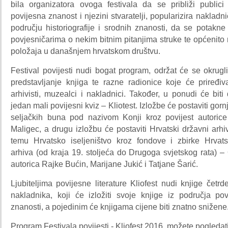
bila organizatora ovoga festivala da se približi publici 
povijesna znanost i njezini stvaratelji, popularizira nakladn
području historiografije i srodnih znanosti, da se potakn
povjesničarima o nekim bitnim pitanjima struke te općenito 
položaja u današnjem hrvatskom društvu.
Festival povijesti nudi bogat program,
održat će se okrugli 
predstavljanje knjiga te razne radionice koje će priređiva
arhivisti, muzealci i nakladnici. Također, u ponudi će biti 
jedan mali povijesni kviz – Kliotest. Izložbe će postaviti gor
seljačkih buna pod nazivom Konji kroz povijest autorice 
Maligec, a drugu izložbu će postaviti Hrvatski državni arh
temu Hrvatsko iseljeništvo kroz fondove i zbirke Hrva
arhiva (od kraja 19. stoljeća do Drugoga svjetskog rata) 
autorica Rajke Bućin, Marijane Jukić i Tatjane Šarić.
Ljubiteljima povijesne literature Kliofest nudi knjige četrd
nakladnika, koji će izložiti svoje knjige iz područja pov
znanosti, a pojedinim će knjigama cijene biti znatno snižene
Program Festivala povijesti - Kliofest 2016. možete pogledat