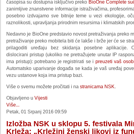
časopisa su dostupna isključivo preko
BioOne Complete suč
zanimljive znanstvene informacije istraživačima, profesorima
posebno izdvajamo sve bitnije teme u vezi ekologije, oč
raznolikosti, upravljanja prirodnim resursima i klimatskih pr
Nedavno je BioOne predstavio novost pretraživanja preko m
pretraživanje preko mobitela biti će lakše i brže jer će se st
prilagoditi uređaju bez skidanja posebne aplikacije.
dislocirani pristup (ukoliko ne pretražujete unutar IP raspo
ima pristup): potrebano je registrirati se i
preuzeti vaš osob
Automatsko uparivanje događa se kada je vaš uređaj pov
vezu ustanove koja ima pristup bazi.
Više o svemu možete pročitati i na
stranicama NSK
.
Objavljeno u
Vijesti
Više...
Petak, 01 Srpanj 2016 09:59
Izložba NSK u sklopu 5. festivala Mi
Krleža: „Krležini ženski likovi iz fu