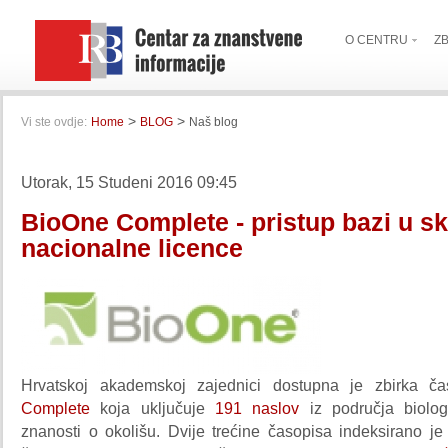
O CENTRU
Z
>
>
Vi ste ovdje:
Home
BLOG
Naš blog
Utorak, 15 Studeni 2016 09:45
BioOne Complete - pristup bazi u s
nacionalne licence
Hrvatskoj akademskoj zajednici dostupna je zbirka č
Complete
koja uključuje
191 naslov
iz područja biologi
znanosti o okolišu. Dvije trećine časopisa indeksirano j