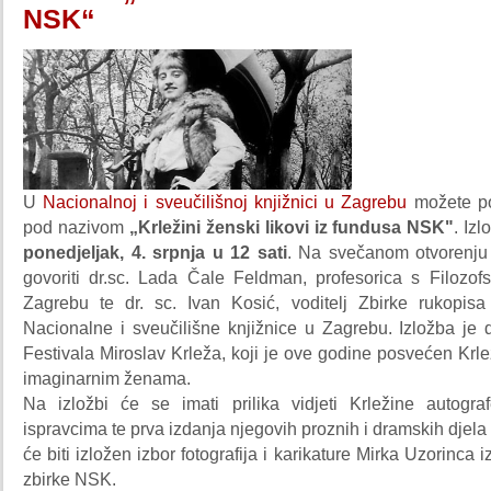
NSK“
U
Nacionalnoj i sveučilišnoj knjižnici u Zagrebu
možete po
pod nazivom
„Krležini ženski likovi iz fundusa NSK"
. Iz
ponedjeljak, 4. srpnja u 12 sati
. Na svečanom otvorenju
govoriti dr.sc. Lada Čale Feldman, profesorica s Filozofs
Zagrebu te dr. sc. Ivan Kosić, voditelj Zbirke rukopisa 
Nacionalne i sveučilišne knjižnice u Zagrebu. Izložba je 
Festivala Miroslav Krleža, koji je ove godine posvećen Krle
imaginarnim ženama.
Na izložbi će se imati prilika vidjeti Krležine autograf
ispravcima te prva izdanja njegovih proznih i dramskih djela
će biti izložen izbor fotografija i karikature Mirka Uzorinca 
zbirke NSK.