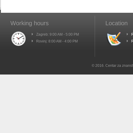
Working hours
Location
Zagreb: 9:00 AM - 5:00 PM
R
Rovinj: 8:00 AM - 4:00 PM
R
© 2016. Centar za znanst