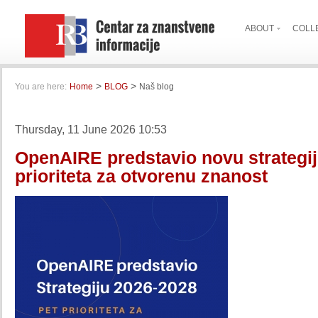
ABOUT
COLL
>
>
You are here:
Home
BLOG
Naš blog
Thursday, 11 June 2026 10:53
OpenAIRE predstavio novu strategij
prioriteta za otvorenu znanost