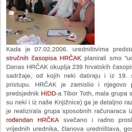
Kada je 07.02.2006. uredništvima preds
stručnih časopisa HRČAK
planirali smo "u
Danas HRČAK okuplja 239 hrvatskih časopis
sadržaje, od kojih neki datiraju i iz 19.
pristupu. HRČAK je zamislio i njegovo po
predsjednik
HIDD
-a Tibor Toth, mala grupa 
su neki i iz naše Knjižnice) ga je detaljno raz
je realizirala grupa sposobnih računaraca 
rođendan HRČKA
svečano i radno prosl
vrijednih urednika, članova uredništava, g