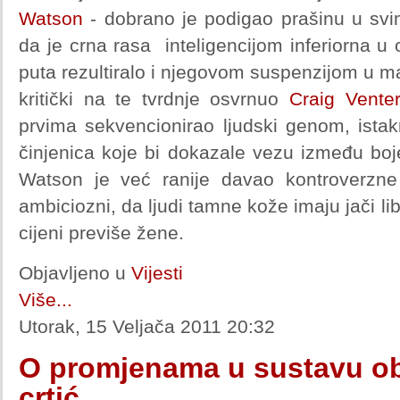
Watson
- dobrano je podigao prašinu u sv
da je crna rasa inteligencijom inferiorna u 
puta rezultiralo i njegovom suspenzijom u m
kritički na te tvrdnje osvrnuo
Craig Venter
prvima sekvencionirao ljudski genom, ist
činjenica koje bi dokazale vezu između boje 
Watson je već ranije davao kontroverzne i
ambiciozni, da ljudi tamne kože imaju jači lib
cijeni previše žene.
Objavljeno u
Vijesti
Više...
Utorak, 15 Veljača 2011 20:32
O promjenama u sustavu ob
crtić