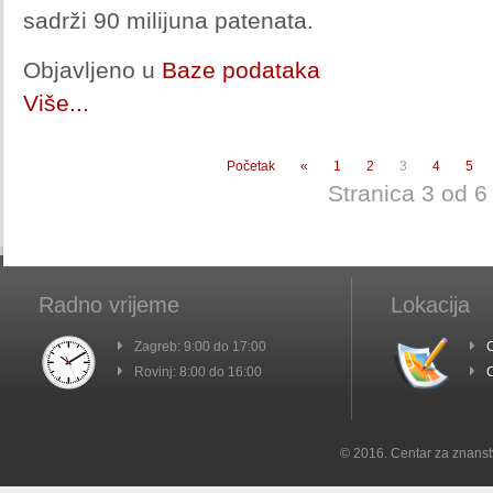
sadrži 90 milijuna patenata.
Objavljeno u
Baze podataka
Više...
Početak
«
1
2
3
4
5
Stranica 3 od 6
Radno vrijeme
Lokacija
Zagreb: 9:00 do 17:00
C
Rovinj: 8:00 do 16:00
C
© 2016. Centar za znanst