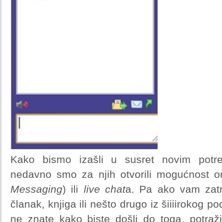
Kako bismo izašli u susret novim potr
nedavno smo za njih otvorili mogućnost on
Messaging
) ili
live chat
a. Pa ako vam zatr
članak, knjiga ili nešto drugo iz šiiiirokog 
ne znate kako biste došli do toga, potraži