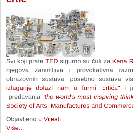
Svi koji prate
TED
sigurno su čuli za
Kena R
njegova zanimljiva i provokativna razm
obrazovnih sustava, posebno sustava vis
izlaganje dolazi nam u formi "crtića"
i je
predavanja
"
the world's most inspiring thin
Society of Arts, Manufactures and Commerc
Objavljeno u
Vijesti
Više...