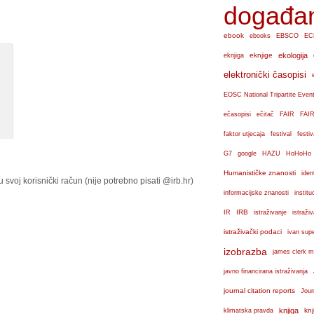
događa
ebook
ebooks
EBSCO
EC
eknjige
ekologija
eknjiga
elektronički časopisi
EOSC National Tripartite Even
ečasopisi
ečitač
FAIR
FAIR
faktor utjecaja
festival
festiv
G7
google
HAZU
HoHoHo
Humanističke znanosti
iden
u svoj korisnički račun (nije potrebno pisati @irb.hr)
institu
informacijske znanosti
IRB
IR
istraživanje
istraži
istraživački podaci
ivan sup
izobrazba
james clerk m
javno financirana istraživanja
journal citation reports
Jour
knjiga
knj
klimatska pravda