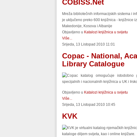
COBISS.Net
Mreža bibliotečnih informacijskih sistema i in
je uključeno preko 600 knjižnica - knjižnice 
Makedonije, Kosova i Albanije
Objavljeno u
Katalozi knjižnica u svijetu
Više...
Srijeda, 13 Listopad 2010 11:01
Copac - National, Ac
Library Catalogue
Copac katalog omogućuje istodobno pre
specijalnih i nacionalnih knjižnica u UK i Irsko
Objavljeno u
Katalozi knjižnica u svijetu
Više...
Srijeda, 13 Listopad 2010 10:45
KVK
KVK je virtualni katalog njemačkih knjižni
kataloge diljem svijeta, kao i online knjižare.