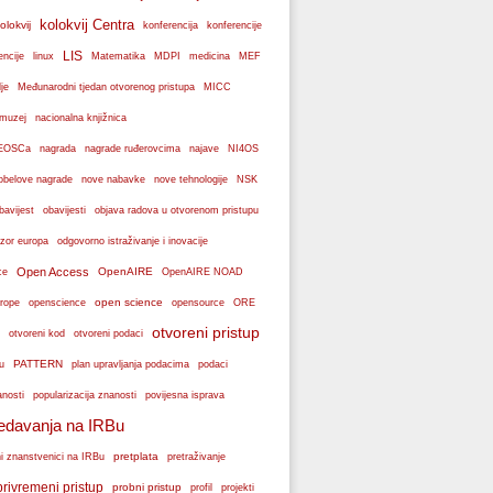
kolokvij Centra
olokvij
konferencije
konferencija
LIS
encije
linux
Matematika
MDPI
medicina
MEF
je
Međunarodni tjedan otvorenog pristupa
MICC
muzej
nacionalna knjižnica
k EOSCa
nagrada
nagrade ruđerovcima
najave
NI4OS
obelove nagrade
NSK
nove nabavke
nove tehnologije
bavijest
obavijesti
objava radova u otvorenom pristupu
zor europa
odgovorno istraživanje i inovacije
Open Access
OpenAIRE
ce
OpenAIRE NOAD
open science
rope
openscience
opensource
ORE
otvoreni pristup
otvoreni podaci
otvoreni kod
PATTERN
plan upravljanja podacima
u
podaci
popularizacija znanosti
anosti
povijesna isprava
edavanja na IRBu
pretplata
ni znanstvenici na IRBu
pretraživanje
privremeni pristup
probni pristup
profil
projekti