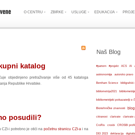
O CENTRU
ZBIRKE
USLUGE
EDUKACIJA
PROJE
Naš Blog
kupni katalog
#pattern
#projekt
ACS
AI
astronomija
autorsko pravo
je objedinjeno pretraživanje više od 45 kataloga
ovanja Republike Hrvatske.
Bentham Science
bibligrafs
bibliometrij
bibliometrija2021
bibliometrijski pokazatelji o
blog
Biotehničke znanosti
mo posudili?
citiranost
clarivate
clarivate 
crosbi
CroRis
CROSBI profil
u CZI-i potrebno je otići na
početnu stranicu CZI-a
i na
DEI 2023
deklaracija
digital