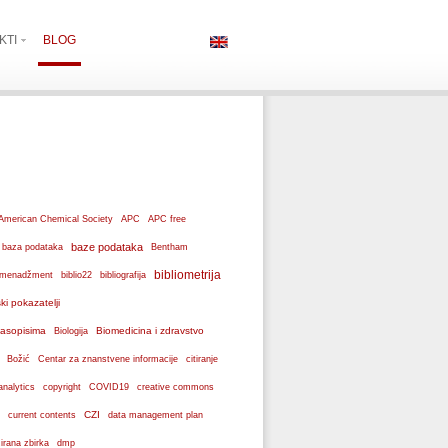
KTI
BLOG
American Chemical Society
APC
APC free
baze podataka
baza podataka
Bentham
bibliometrija
ki menadžment
biblio22
bibliografija
ski pokazatelji
 časopisima
Biomedicina i zdravstvo
Biologija
Božić
Centar za znanstvene informacije
citiranje
analytics
copyright
COVID19
creative commons
CZI
current contents
data management plan
dmp
izirana zbirka