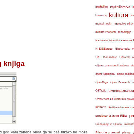
knjižničarstvo
k
knjižničari
kultura
konzorcij
lic
mental health
mentalno zdravl
ministri znanosti i tehnologije
Nacionalni tripartitni sastana
n
NI4OSEurope
Nikola tesla
OA
OA mandate
OAweek
o
g knjiga
objava znanstvenih radova
ob
online radionica
online radioni
OpenOrgs
Open Research Eu
otvorena znanost
OSTrails
Otvorenost za klimatsku pravd
POIROT
Politika otvorene zn
pr
predavanja izvan IRBa
Predavanje iz ciklusa Eminent
kad god Vam zatreba onda ga se baš nikako ne može
Prirodne znanosti
pristup