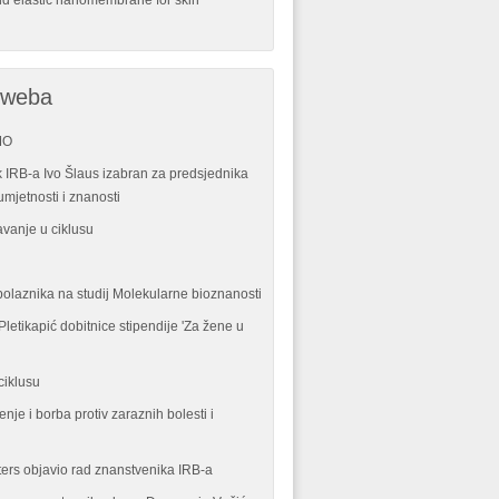
nd elastic nanomembrane for skin
 weba
MO
 IRB-a Ivo Šlaus izabran za predsjednika
mjetnosti i znanosti
vanje u ciklusu
polaznika na studij Molekularne bioznanosti
letikapić dobitnice stipendije 'Za žene u
ciklusu
enje i borba protiv zaraznih bolesti i
ters objavio rad znanstvenika IRB-a