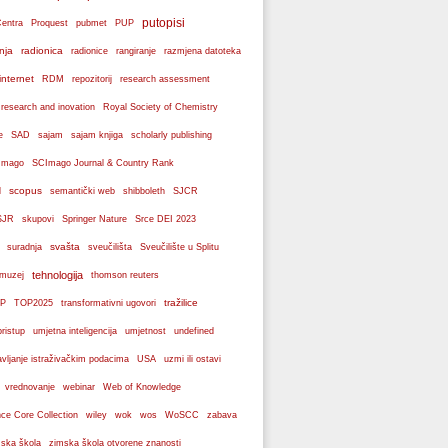
putopisi
Centra
Proquest
pubmet
PUP
nja
radionica
radionice
rangiranje
razmjena datoteka
internet
RDM
repozitorij
research assessment
 research and inovation
Royal Society of Chemistry
e
SAD
sajam
sajam knjiga
scholarly publishing
Imago
SCImago Journal & Country Rank
scopus
l
semantički web
shibboleth
SJCR
SJR
skupovi
Springer Nature
Srce DEI 2023
svašta
suradnja
sveučilišta
Sveučilište u Splitu
tehnologija
 muzej
thomson reuters
tražilice
P
TOP2025
transformativni ugovori
pristup
umjetna inteligencija
umjetnost
undefined
avljanje istraživačkim podacima
USA
uzmi ili ostavi
webinar
vrednovanje
Web of Knowledge
wos
ce Core Collection
wiley
wok
WoSCC
zabava
ska škola
zimska škola otvorene znanosti