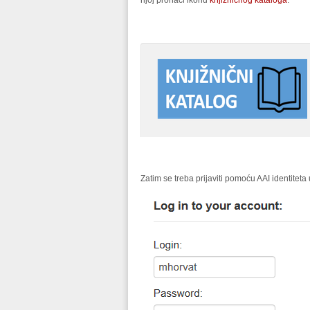
njoj pronaći ikonu
knjižničnog kataloga
.
Zatim se treba prijaviti pomoću AAI identiteta 