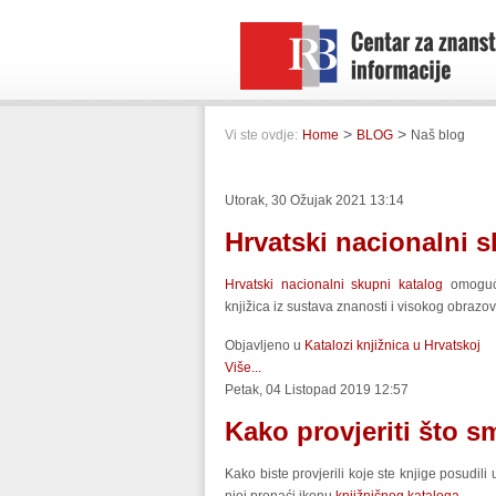
>
>
Vi ste ovdje:
Home
BLOG
Naš blog
Utorak, 30 Ožujak 2021 13:14
Hrvatski nacionalni s
Hrvatski nacionalni skupni katalog
omoguću
knjižica iz sustava znanosti i visokog obraz
Objavljeno u
Katalozi knjižnica u Hrvatskoj
Više...
Petak, 04 Listopad 2019 12:57
Kako provjeriti što s
Kako biste provjerili koje ste knjige posudili 