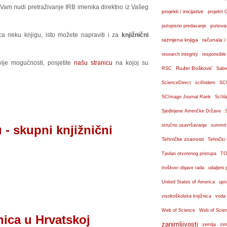
ca Vam nudi pretraživanje IRB imenika direktno iz Vašeg
projekti / inicijative
projekti 
putova
putopisno predavanje
nica neku knjigu, isto možete napraviti i za
knjižnični
razmjena knjiga
računala i 
research integrity
responsible
ije mogućnosti, posjetite
našu stranicu
na kojoj su
Ruđer Bošković
RSC
Sabr
ScienceDirect
scifindern
SC
SCImago Journal Rank
SciVa
Sjedinjene Američke Države
stručno usavršavanje
summit
 - skupni knjižnični
Tehničke znanosti
Tehnički
Tjedan otvorenog pristupa
TO
troškovi objave rada
udaljeni 
United States of America
upr
visokoškolska knjižnica
voda
Web of Science
Web of Scien
nica u Hrvatskoj
zanimljivosti
zemlja
zim