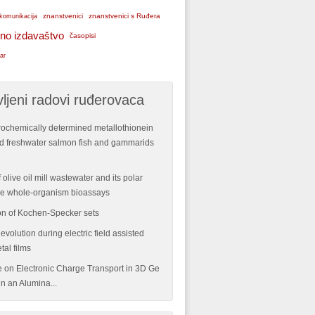
znanstvenici
znanstvenici s Ruđera
komunikacija
no izdavaštvo
časopisi
ar
ljeni radovi ruđerovaca
rochemically determined metallothionein
ild freshwater salmon fish and gammarids
 olive oil mill wastewater and its polar
ple whole-organism bioassays
n of Kochen-Specker sets
volution during electric field assisted
tal films
re on Electronic Charge Transport in 3D Ge
n an Alumina...