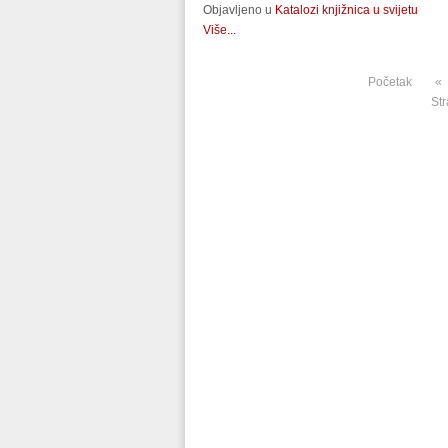
Objavljeno u
Katalozi knjižnica u svijetu
Više...
Početak
«
Str