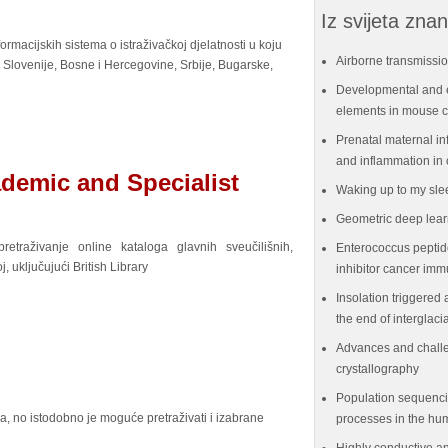
Iz svijeta znan
formacijskih sistema o istraživačkoj djelatnosti u koju
Airborne transmissio
iz Slovenije, Bosne i Hercegovine, Srbije, Bugarske,
Developmental and e
elements in mouse ce
Prenatal maternal in
and inflammation in 
ademic and Specialist
Waking up to my sle
Geometric deep lear
traživanje online kataloga glavnih sveučilišnih,
Enterococcus peptid
j, uključujući British Library
inhibitor cancer im
Insolation triggered 
the end of interglaci
Advances and challe
crystallography
Population sequenci
ca, no istodobno je moguće pretraživati i izabrane
processes in the hu