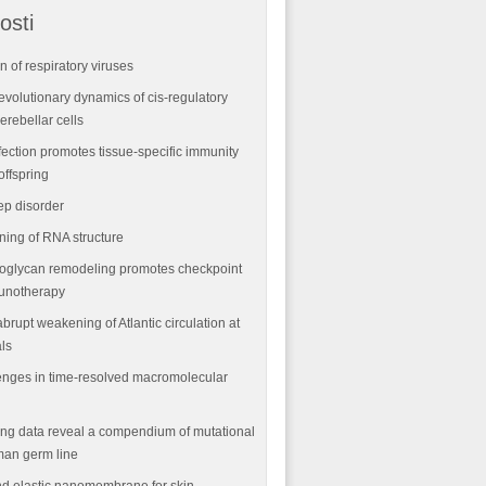
osti
n of respiratory viruses
volutionary dynamics of cis-regulatory
rebellar cells
fection promotes tissue-specific immunity
offspring
ep disorder
ning of RNA structure
oglycan remodeling promotes checkpoint
munotherapy
abrupt weakening of Atlantic circulation at
als
nges in time-resolved macromolecular
ng data reveal a compendium of mutational
man germ line