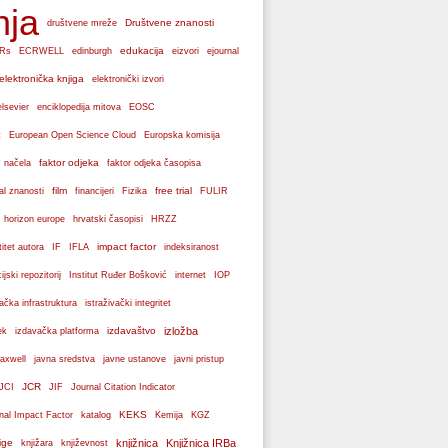
nja
Društvene znanosti
društvene mreže
edukacija
Rs
ECRWELL
edinburgh
eizvori
ejournal
elektronička knjiga
elektronički izvori
elsevier
enciklopedija mitova
EOSC
Europska komisija
t
European Open Science Cloud
faktor odjeka
 načela
faktor odjeka časopisa
film
free trial
al znanosti
financijeri
Fizika
FULIR
hrvatski časopisi
horizon europe
HRZZ
impact factor
titet autora
IF
IFLA
indeksiranost
cijski repozitorij
Institut Ruđer Bošković
internet
IOP
vačka infrastruktura
istraživački integritet
izdavaštvo
izložba
ek
izdavačka platforma
axwell
javna sredstva
javne ustanove
javni pristup
JCR
JCI
JIF
Journal Citation Indicator
KEKS
nal Impact Factor
katalog
Kemija
KGZ
ige
knjižnica
Knjižnica IRBa
knjižara
književnost