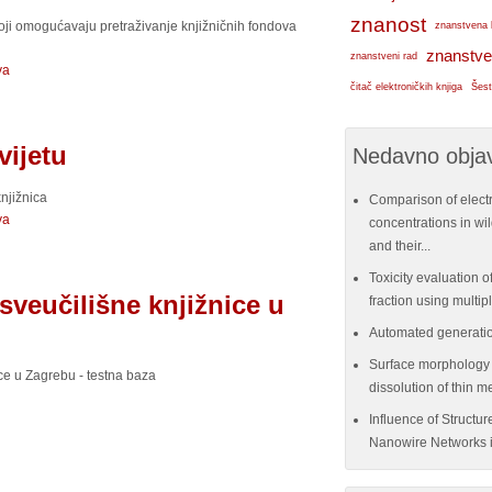
znanost
koji omogućavaju pretraživanje knjižničnih fondova
znanstvena 
znanstve
znanstveni rad
va
čitač elektroničkih knjiga
Šest
vijetu
Nedavno objav
knjižnica
Comparison of elect
va
concentrations in w
and their...
Toxicity evaluation of
sveučilišne knjižnice u
fraction using multi
Automated generatio
Surface morphology e
ice u Zagrebu - testna baza
dissolution of thin me
Influence of Structu
Nanowire Networks i