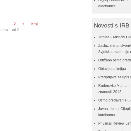
Highly conductive a
electronics
1
2
»
Kraj
Novosti s IRB
anica 1 od 2
Tribina – Mistični G
Zaslužni znanstvenik
Svjetske akademije u
Održano osmo preda
Objavljena knjiga
Predprijave za upis 
Ruđerovke Malnar i P
znanosti' 2012.
Osmo predavanje u 
Javna tribina: Cijeplj
karcinoma
Physical Review Let