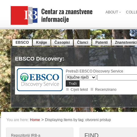
ABOUT
COLL
EBSCO
Knjige
Časopisi
Članci
Patenti
Znanstvenic
EBSCO Discovery:
Pretraži EBSCO Discovery Service
Cijeli tekst
Recenzirano
>
You are here:
Home
Displaying items by tag: otvoreni pristup
FIND
Repozitoriji IRB-a