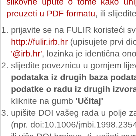
slikovne upute o tome kako uni
preuzeti u PDF formatu
, ili slijed
prijavite se na FULIR koristeći 
http://fulir.irb.hr
(upisujete prvi di
'@irb.hr'
, lozinka je identična ono
slijedite poveznicu u gornjem li
podataka iz drugih baza podat
podatke o radu iz drugih izvora
kliknite na gumb
'Učitaj'
upišite DOI vašeg rada u polje z
(npr. doi:10.1006/jmbi.1998.235