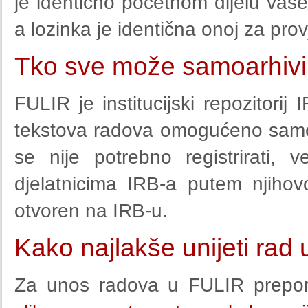
je identično početnom dijelu vaše
a lozinka je identična onoj za pr
Tko sve može samoarhivir
FULIR je institucijski repozitorij 
tekstova radova omogućeno samo 
se nije potrebno registrirati,
djelatnicima IRB-a putem njiho
otvoren na IRB-u.
Kako najlakše unijeti rad
Za unos radova u FULIR prepor