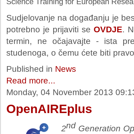
Science Training for European Resea
Sudjelovanje na događanju je bes
potrebno je prijaviti se
OVDJE
. N
termin, ne očajavajte - ista p
studenoga, o čemu ćete biti pravo
Published in
News
Read more...
Monday, 04 November 2013 09:1
OpenAIREplus
nd
2
Generation Ope