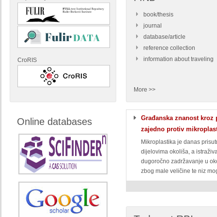
book/thesis
journal
database/article
reference collection
information about traveling
CroRIS
More >>
Građanska znanost kroz p
Online databases
zajedno protiv mikroplas
Mikroplastika je danas prisu
dijelovima okoliša, a istraži
dugoročno zadržavanje u ok
zbog male veličine te niz mog