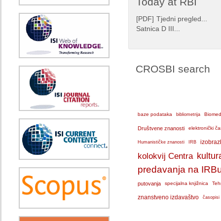
Today at RBI
[
PDF
]
Tjedni pregled...
Satnica D III...
CROSBI search
baze podataka
bibliometrija
Biomedi
Društvene znanosti
elektronički ča
IRB
izobraz
Humanističke znanosti
kolokvij Centra
kultur
predavanja na IRB
putovanja
specijalna knjižnica
Teh
znanstveno izdavaštvo
časopisi