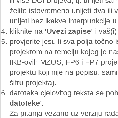
ili više DOI brojeva, tj. unijeti s
želite istovremeno unijeti dva ili
unijeti bez ikakve interpunkcije 
kliknite na
'Uvezi zapise'
i vaš(i)
provjerite jesu li sva polja točn
projektom na temelju kojeg je na
IRB-ovih MZOS, FP6 i FP7 projekat
projektu koji nije na popisu, sam
šifru projekta).
datoteka cjelovitog teksta se p
datoteke'.
Za pitanja vezano uz verziju rad