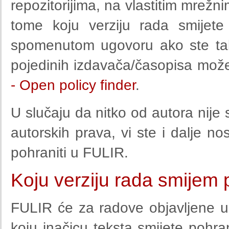
repozitorijima, na vlastitim mrežni
tome koju verziju rada smijet
spomenutom ugovoru ako ste taka
pojedinih izdavača/časopisa mož
- Open policy finder
.
U slučaju da nitko od autora nije
autorskih prava, vi ste i dalje no
pohraniti u FULIR.
Koju verziju rada smijem 
FULIR će za radove objavljene u 
koju inačicu teksta smijete pohran