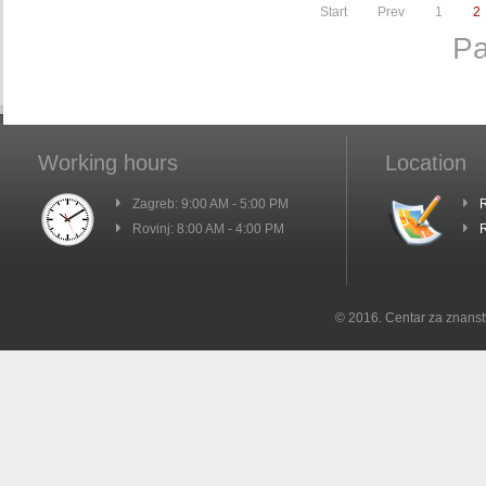
Start
Prev
1
2
Pa
Working hours
Location
Zagreb: 9:00 AM - 5:00 PM
R
Rovinj: 8:00 AM - 4:00 PM
R
© 2016. Centar za znanst