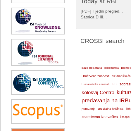
Today at RBI
[
PDF
]
Tjedni pregled...
Satnica D III...
CROSBI search
baze podataka
bibliometrija
Biomedi
Društvene znanosti
elektronički ča
IRB
izobraz
Humanističke znanosti
kolokvij Centra
kultur
predavanja na IRB
putovanja
specijalna knjižnica
Teh
znanstveno izdavaštvo
časopisi