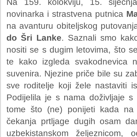
Na 159. kolokviju, 15. siječnj
novinarka i strastvena putnica
Ma
na avanturu obiteljskog putovan
do Šri Lanke
. Saznali smo kak
nositi se s dugim letovima, što se
te kako izgleda svakodnevica 
suvenira. Njezine priče bile su za
sve roditelje koji žele nastaviti i
Podijelila je s nama doživljaje s
tome što (ne) ponijeti kada na
čekanja prtljage dugih osam dan
uzbekistanskom željeznicom, 