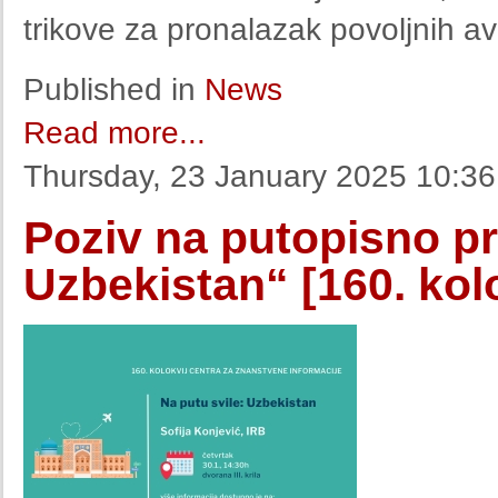
trikove za pronalazak povoljnih av
Published in
News
Read more...
Thursday, 23 January 2025 10:36
Poziv na putopisno pr
Uzbekistan“ [160. kolo