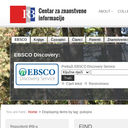
ABOUT
COLL
EBSCO
Knjige
Časopisi
Članci
Patenti
Znanstvenic
EBSCO Discovery:
Pretraži EBSCO Discovery Service
Cijeli tekst
Recenzirano
>
You are here:
Home
Displaying items by tag: putopisi
FIND
Repozitoriji IRB-a