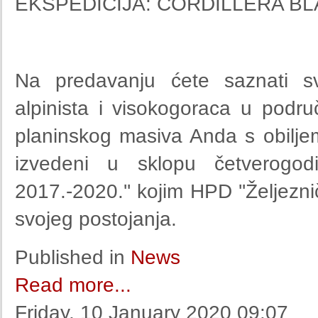
EKSPEDICIJA: CORDILLERA BL
Na predavanju ćete saznati sv
alpinista i visokogoraca u područ
planinskog masiva Anda s obilj
izvedeni u sklopu četverogodi
2017.-2020.'' kojim HPD ''Željeznič
svojeg postojanja.
Published in
News
Read more...
Friday, 10 January 2020 09:07