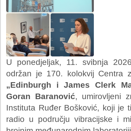
U ponedjeljak, 11. svibnja 202
održan je 170. kolokvij Centra
„Edinburgh i James Clerk Ma
Goran Baranović
, umirovljeni 
Instituta Ruđer Bošković, koji je
radio u području vibracijske i m
brojnim međunarodnim laboratorijim