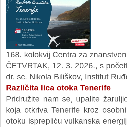
168. kolokvij Centra za znanstven
ČETVRTAK, 12. 3. 2026., s početk
dr. sc. Nikola Biliškov, Institut Ru
Različita lica otoka Tenerife
Pridružite nam se, upalite žarulji
koja otkriva Tenerife kroz osob
otoku isprepliću vulkanska energija