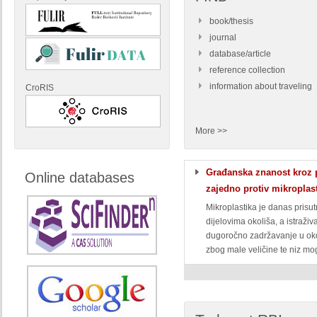
book/thesis
journal
database/article
reference collection
information about traveling
CroRIS
More >>
Građanska znanost kroz p
Online databases
zajedno protiv mikroplas
Mikroplastika je danas prisu
dijelovima okoliša, a istraži
dugoročno zadržavanje u ok
zbog male veličine te niz mog