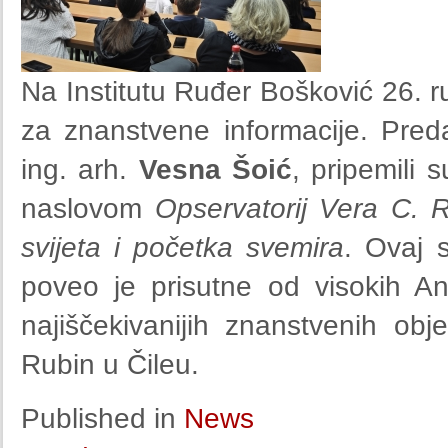
Na Institutu Ruđer Bošković 26. r
za znanstvene informacije. Preda
ing. arh.
Vesna Šoić
, pripemili
naslovom
Opservatorij Vera C. R
svijeta i početka svemira
. Ovaj s
poveo je prisutne od visokih A
najiščekivanijih znanstvenih obj
Rubin u Čileu.
Published in
News