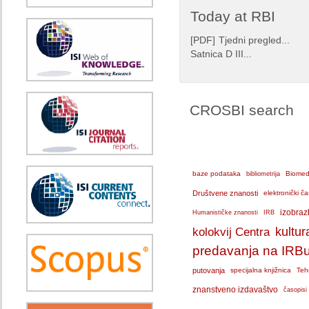
Today at RBI
[
PDF
]
Tjedni pregled...
Satnica D III...
CROSBI search
baze podataka
bibliometrija
Biomedi
Društvene znanosti
elektronički ča
IRB
izobraz
Humanističke znanosti
kolokvij Centra
kultur
predavanja na IRB
putovanja
specijalna knjižnica
Teh
znanstveno izdavaštvo
časopisi