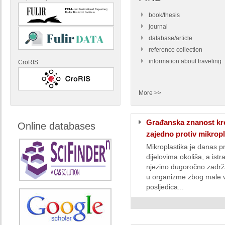
book/thesis
journal
database/article
reference collection
information about traveling
CroRIS
More >>
Građanska znanost kro
Online databases
zajedno protiv mikropl
Mikroplastika je danas p
dijelovima okoliša, a istr
njezino dugoročno zadrž
u organizme zbog male v
posljedica...