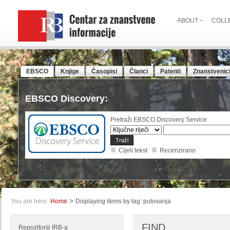
ABOUT
COLL
EBSCO
Knjige
Časopisi
Članci
Patenti
Znanstvenic
EBSCO Discovery:
Pretraži EBSCO Discovery Service
Cijeli tekst
Recenzirano
>
You are here:
Home
Displaying items by tag: putovanja
FIND
Repozitoriji IRB-a