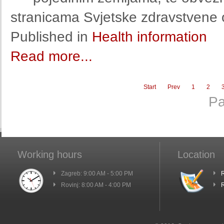
stranicama Svjetske zdravstvene 
Published in
Health information
Read more...
Start
Prev
1
2
Pa
Working hours
Location
Zagreb: 9:00 AM - 5:00 PM
R
Rovinj: 8:00 AM - 4:00 PM
R