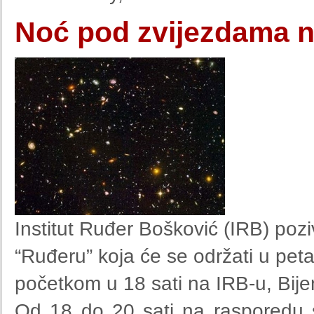
Noć pod zvijezdama 
Institut Ruđer Bošković (IRB) po
“Ruđeru” koja će se održati u peta
početkom u 18 sati na IRB-u, Bije
Od 18 do 20 sati na rasporedu 