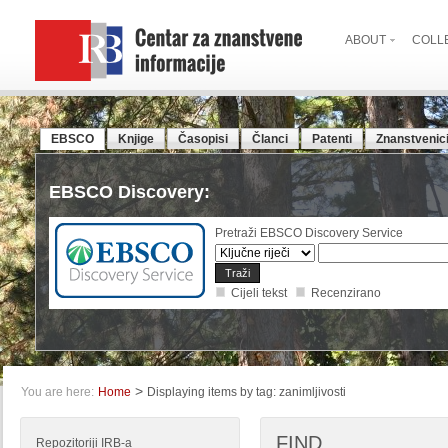
ABOUT
COLL
EBSCO
Knjige
Časopisi
Članci
Patenti
Znanstvenic
EBSCO Discovery:
Pretraži EBSCO Discovery Service
Cijeli tekst
Recenzirano
>
You are here:
Home
Displaying items by tag: zanimljivosti
FIND
Repozitoriji IRB-a