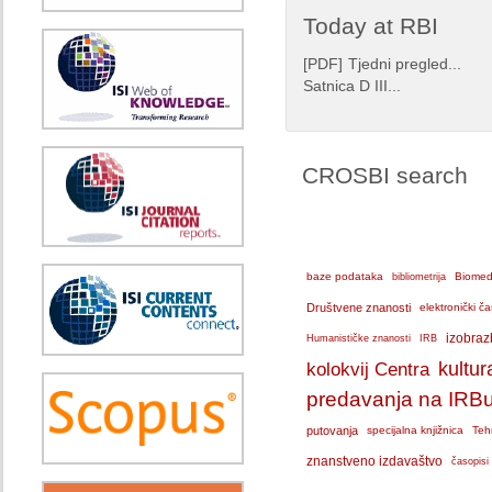
Today at RBI
[
PDF
]
Tjedni pregled...
Satnica D III...
CROSBI search
baze podataka
bibliometrija
Biomedi
Društvene znanosti
elektronički ča
IRB
izobraz
Humanističke znanosti
kolokvij Centra
kultur
predavanja na IRB
putovanja
specijalna knjižnica
Teh
znanstveno izdavaštvo
časopisi