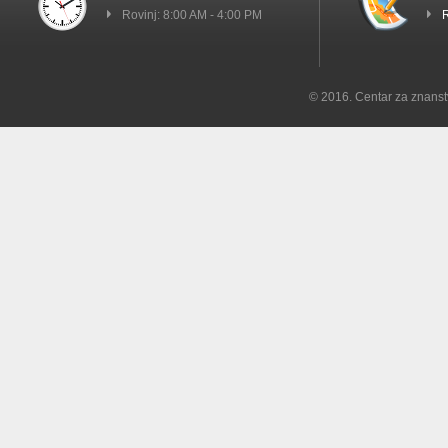
Rovinj: 8:00 AM - 4:00 PM
R
© 2016. Centar za znanst