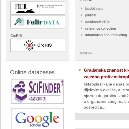
book/thesis
journal
database/article
reference collection
information about traveling
CroRIS
More >>
Građanska znanost kro
Online databases
zajedno protiv mikropl
Mikroplastika je danas p
dijelovima okoliša, a istr
njezino dugoročno zadrž
u organizme zbog male v
posljedica...