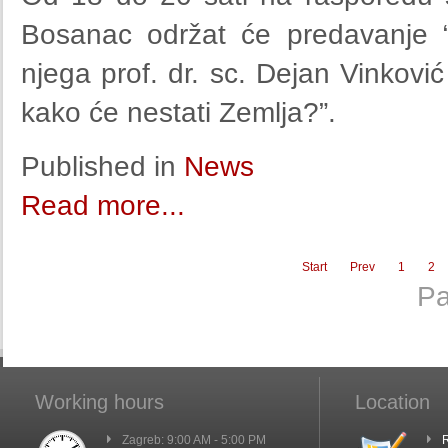
Bosanac održat će predavanje “Ž
njega prof. dr. sc. Dejan Vinkovi
kako će nestati Zemlja?”.
Published in
News
Read more...
Start
Prev
1
2
Pa
Working hours
Location
Zagreb: 9:00 AM - 5:00 PM
R