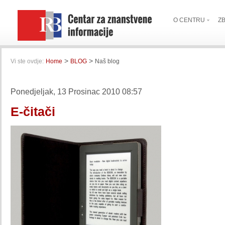
O CENTRU
Z
>
>
Vi ste ovdje:
Home
BLOG
Naš blog
Ponedjeljak, 13 Prosinac 2010 08:57
E-čitači