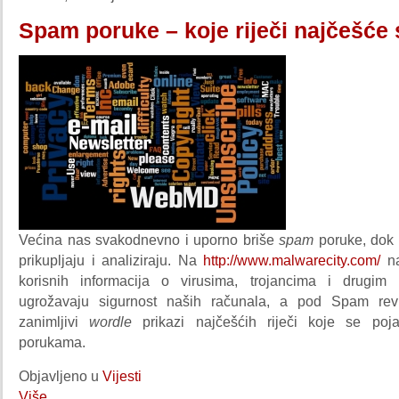
Spam poruke – koje riječi najčešće
Većina nas svakodnevno i uporno briše
spam
poruke, dok 
prikupljaju i analiziraju. Na
http://www.malwarecity.com/
n
korisnih informacija o virusima, trojancima i drugim 
ugrožavaju sigurnost naših računala, a pod Spam re
zanimljivi
wordle
prikazi najčešćih riječi koje se poj
porukama.
Objavljeno u
Vijesti
Više...