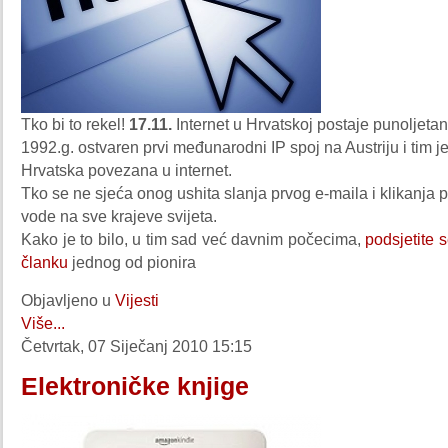
Tko bi to rekel!
17.11.
Internet u Hrvatskoj postaje punoljetan!
1992.g. ostvaren prvi međunarodni IP spoj na Austriju i tim j
Hrvatska povezana u internet.
Tko se ne sjeća onog ushita slanja prvog e-maila i klikanja p
vode na sve krajeve svijeta.
Kako je to bilo, u tim sad već davnim počecima,
podsjetite 
članku
jednog od pionira
Objavljeno u
Vijesti
Više...
Četvrtak, 07 Siječanj 2010 15:15
Elektroničke knjige