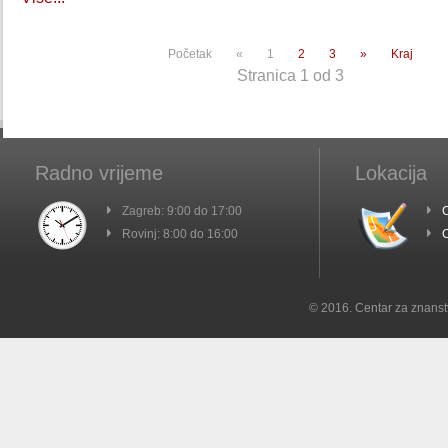
Početak
«
1
2
3
»
Kraj
Stranica 1 od 3
Radno vrijeme
Lokacija
Zagreb: 9:00 do 17:00
C
Rovinj: 8:00 do 16:00
C
© 2016. Centar za znanst