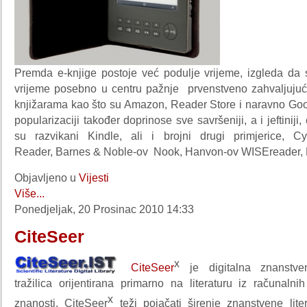
Premda e-knjige postoje već podulje vrijeme, izgleda da 
vrijeme posebno u centru pažnje prvenstveno zahvaljujući
knjižarama kao što su Amazon, Reader Store i naravno Goo
popularizaciji također doprinose sve savršeniji, a i jeftiniji, 
su razvikani Kindle, ali i brojni drugi primjerice, C
Reader, Barnes & Noble-ov Nook, Hanvon-ov WISEreader, 
Objavljeno u
Vijesti
Više...
Ponedjeljak, 20 Prosinac 2010 14:33
CiteSeer
x
CiteSeer
je digitalna znanstve
tražilica orijentirana primarno na literaturu iz računalnih
x
znanosti. CiteSeer
teži pojačati širenje znanstvene liter