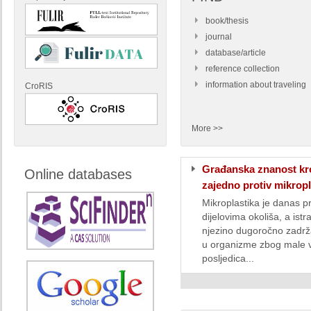
book/thesis
journal
database/article
reference collection
information about traveling
CroRIS
More >>
Građanska znanost kro
Online databases
zajedno protiv mikropl
Mikroplastika je danas p
dijelovima okoliša, a istr
njezino dugoročno zadrž
u organizme zbog male v
posljedica...