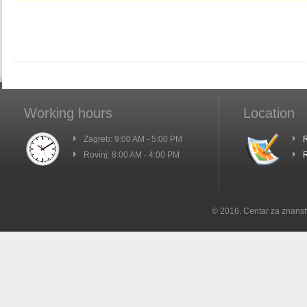
Working hours
Location
Zagreb: 9:00 AM - 5:00 PM
R
Rovinj: 8:00 AM - 4:00 PM
R
© 2016. Centar za znanst