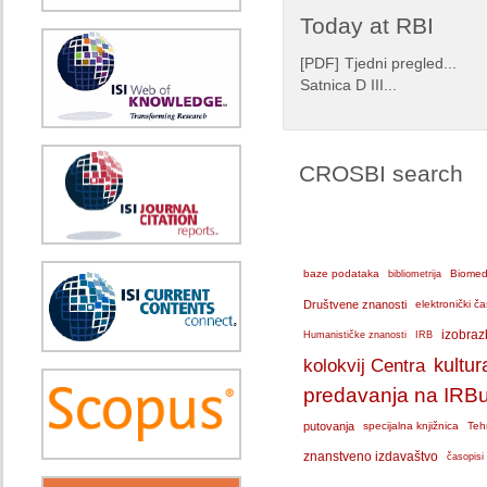
Today at RBI
[
PDF
]
Tjedni pregled...
Satnica D III...
CROSBI search
baze podataka
bibliometrija
Biomedi
Društvene znanosti
elektronički ča
IRB
izobraz
Humanističke znanosti
kolokvij Centra
kultur
predavanja na IRB
putovanja
specijalna knjižnica
Teh
znanstveno izdavaštvo
časopisi