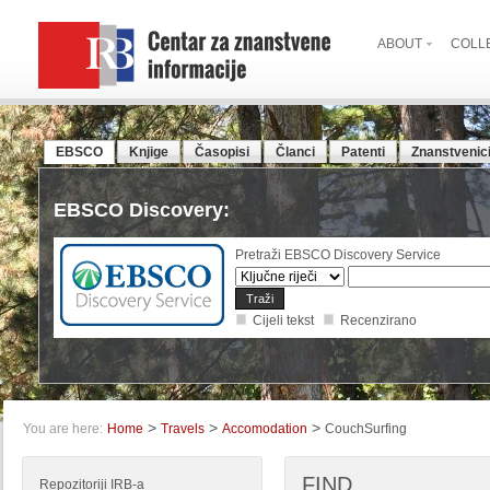
ABOUT
COLL
EBSCO
Knjige
Časopisi
Članci
Patenti
Znanstvenic
EBSCO Discovery:
Pretraži EBSCO Discovery Service
Cijeli tekst
Recenzirano
>
>
>
You are here:
Home
Travels
Accomodation
CouchSurfing
FIND
Repozitoriji IRB-a