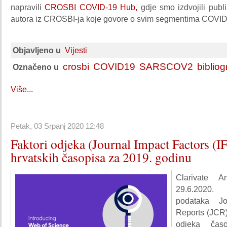
napravili
CROSBI COVID-19 Hub,
gdje smo izdvojili publi
autora iz CROSBI-ja koje govore o svim segmentima COVID
Objavljeno u
Vijesti
crosbi
COVID19
SARSCOV2
bibliog
Označeno u
Više...
Petak, 03 Srpanj 2020 12:48
Faktori odjeka (Journal Impact Factors (IF
hrvatskih časopisa za 2019. godinu
Clarivate A
29.6.2020.
podataka Jo
Reports (JCR)
odjeka časo