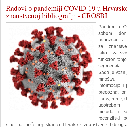
Radovi o pandemiji COVID-19 u Hrvatsk
znanstvenoj bibliografiji - CROSBI
Pandemija C
sobom doni
nepoznanica 
za znanstve
tako i za sve
funkcioni
segmenata n
Sada je važni
mnoštvu 
informacija i
prepoznati on
i provjerene, 
upotrebom 
metoda i k
recenzijski 
smo na početnoj stranici Hrvatske znanstvene bibliogr