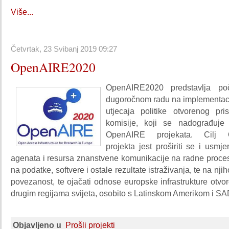
Više...
Četvrtak, 23 Svibanj 2019 09:27
OpenAIRE2020
OpenAIRE2020 predstavlja po
dugoročnom radu na implementacij
utjecaja politike otvorenog pr
komisije, koji se nadograđuje
OpenAIRE projekata. Cilj 
projekta jest proširiti se i usmje
agenata i resursa znanstvene komunikacije na radne proces
na podatke, softvere i ostale rezultate istraživanja, te na n
povezanost, te ojačati odnose europske infrastrukture otvo
drugim regijama svijeta, osobito s Latinskom Amerikom i S
Objavljeno u
Prošli projekti