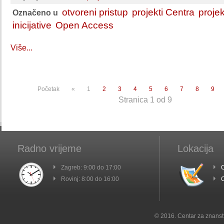
otvoreni pristup
projekti Centra
projekt
Označeno u
inicijative
Open Access
Više...
Početak
«
1
2
3
4
5
6
7
8
9
Stranica 1 od 9
Radno vrijeme
Lokacija
Zagreb: 9:00 do 17:00
C
Rovinj: 8:00 do 16:00
C
© 2016. Centar za znanst