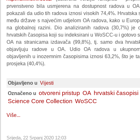
prvenstveno bila usmjerena na dostupnost radova u OA,
pokazali da udio tih radova iznosi visokih 74,4%. Hrvatska 
među države s najvećim udjelom OA radova, kako u Europsk
na globalnoj razini. Dio analiziranih radova (30,7%) je 
hrvatskih časopisa koji su indeksirani u WoSCC-u i gotovo s
OA na stranicama izdavača (99,8%), tj. samo dva hrvat
objavljuju radove u OA. Udio OA radova u ukupnom
objavljenih u inozemnim časopisima iznosi 63,2%, što je t
prosjeka (40,4%).
Objavljeno u
Vijesti
otvoreni pristup
OA
hrvatski časopisi
Označeno u
Science Core Collection
WoSCC
Više...
Srijeda, 22 Srpanj 2020 12:03