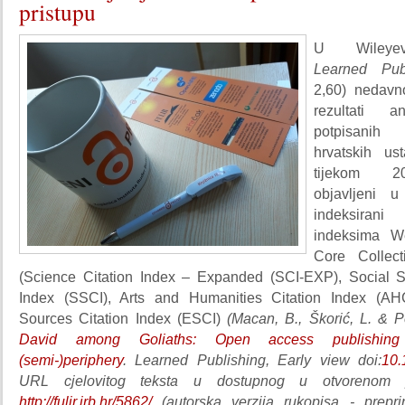
pristupu
U Wileyev
Learned Publ
2,60) nedavn
rezultati a
potpisani
hrvatskih us
tijekom 2
objavljeni 
indeksiran
indeksima W
Core Collec
(Science Citation Index – Expanded (SCI-EXP), Social S
Index (SSCI), Arts and Humanities Citation Index (AH
Sources Citation Index (ESCI)
(Macan, B., Škorić, L. & Pe
David among Goliaths: Open access publishing i
(semi-)periphery
. Learned Publishing, Early view doi:
10.
URL cjelovitog teksta u dostupnog u otvorenom p
http://fulir.irb.hr/5862/
(autorska verzija rukopisa - preprin