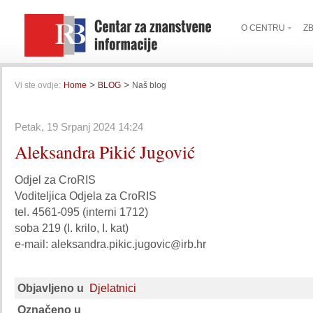
O CENTRU
Z
>
>
Vi ste ovdje:
Home
BLOG
Naš blog
Petak, 19 Srpanj 2024 14:24
Aleksandra Pikić Jugović
Odjel za CroRIS
Voditeljica Odjela za CroRIS
tel. 4561-095 (interni 1712)
soba 219 (I. krilo, I. kat)
e-mail: aleksandra.pikic.jugovic
irb.hr
@
Objavljeno u
Djelatnici
Označeno u