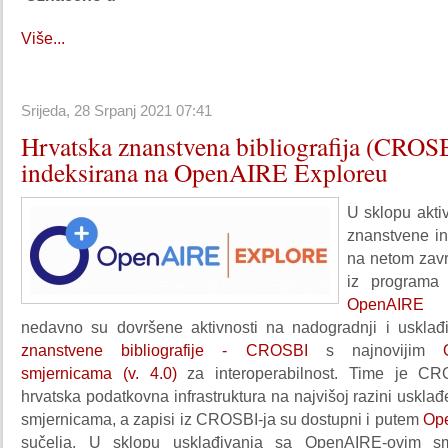
Više...
Srijeda, 28 Srpanj 2021 07:41
Hrvatska znanstvena bibliografija (CROS
indeksirana na OpenAIRE Exploreu
U sklopu akti
znanstvene in
na netom zav
iz programa
OpenAIR
nedavno su dovršene aktivnosti na nadogradnji i uskla
znanstvene bibliografije - CROSBI
s najnovijim
smjernicama (v. 4.0)
za interoperabilnost. Time je C
hrvatska podatkovna infrastruktura na najvišoj razini uskla
smjernicama, a zapisi iz CROSBI-ja su dostupni i putem
Op
sučelja. U sklopu usklađivanja sa OpenAIRE-ovim sm