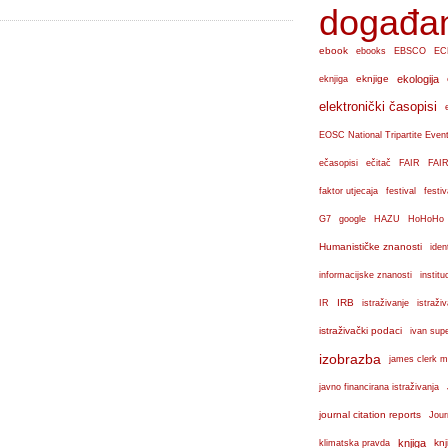
događa
ebook
ebooks
EBSCO
EC
eknjige
ekologija
eknjiga
elektronički časopisi
EOSC National Tripartite Even
ečasopisi
ečitač
FAIR
FAIR
faktor utjecaja
festival
festiv
G7
google
HAZU
HoHoHo
Humanističke znanosti
iden
institu
informacijske znanosti
IRB
IR
istraživanje
istraži
istraživački podaci
ivan sup
izobrazba
james clerk m
javno financirana istraživanja
journal citation reports
Jour
knjiga
knj
klimatska pravda