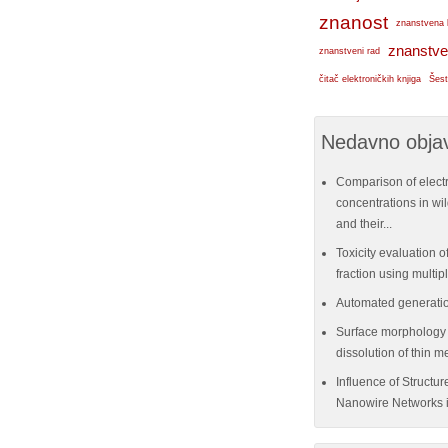
znanost
znanstvena 
znanstve
znanstveni rad
čitač elektroničkih knjiga
Šest
Nedavno objav
Comparison of elect
concentrations in w
and their...
Toxicity evaluation of
fraction using multi
Automated generatio
Surface morphology e
dissolution of thin me
Influence of Structu
Nanowire Networks i