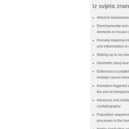
Iz svijeta znan
Airborne transmissio
Developmental and e
elements in mouse ce
Prenatal maternal in
and inflammation in 
Waking up to my sle
Geometric deep lear
Enterococcus peptid
inhibitor cancer im
Insolation triggered 
the end of interglaci
Advances and challe
crystallography
Population sequenci
processes in the hu