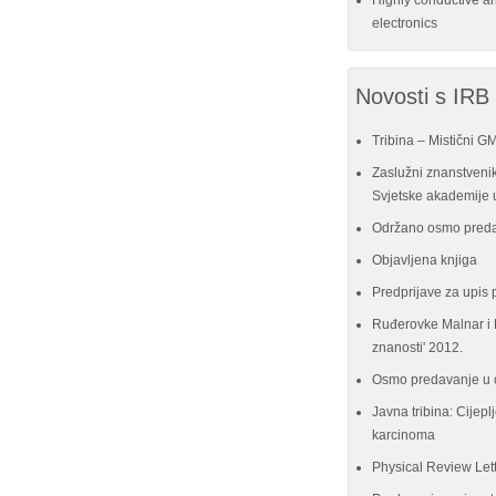
Highly conductive a
electronics
Novosti s IRB
Tribina – Mistični G
Zaslužni znanstvenik
Svjetske akademije u
Održano osmo preda
Objavljena knjiga
Predprijave za upis 
Ruđerovke Malnar i P
znanosti' 2012.
Osmo predavanje u 
Javna tribina: Cijeplj
karcinoma
Physical Review Let