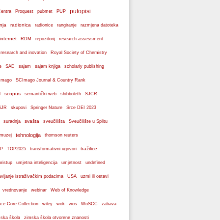
putopisi
Centra
Proquest
pubmet
PUP
nja
radionica
radionice
rangiranje
razmjena datoteka
internet
RDM
repozitorij
research assessment
 research and inovation
Royal Society of Chemistry
e
SAD
sajam
sajam knjiga
scholarly publishing
Imago
SCImago Journal & Country Rank
scopus
l
semantički web
shibboleth
SJCR
SJR
skupovi
Springer Nature
Srce DEI 2023
svašta
suradnja
sveučilišta
Sveučilište u Splitu
tehnologija
 muzej
thomson reuters
tražilice
P
TOP2025
transformativni ugovori
pristup
umjetna inteligencija
umjetnost
undefined
avljanje istraživačkim podacima
USA
uzmi ili ostavi
webinar
vrednovanje
Web of Knowledge
wos
ce Core Collection
wiley
wok
WoSCC
zabava
ska škola
zimska škola otvorene znanosti