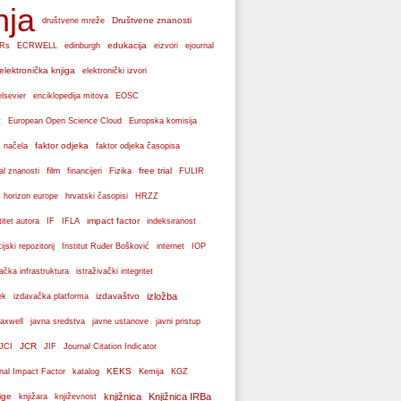
nja
Društvene znanosti
društvene mreže
edukacija
Rs
ECRWELL
edinburgh
eizvori
ejournal
elektronička knjiga
elektronički izvori
elsevier
enciklopedija mitova
EOSC
Europska komisija
t
European Open Science Cloud
faktor odjeka
 načela
faktor odjeka časopisa
film
free trial
al znanosti
financijeri
Fizika
FULIR
hrvatski časopisi
horizon europe
HRZZ
impact factor
titet autora
IF
IFLA
indeksiranost
cijski repozitorij
Institut Ruđer Bošković
internet
IOP
vačka infrastruktura
istraživački integritet
izdavaštvo
izložba
ek
izdavačka platforma
axwell
javna sredstva
javne ustanove
javni pristup
JCR
JCI
JIF
Journal Citation Indicator
KEKS
nal Impact Factor
katalog
Kemija
KGZ
ige
knjižnica
Knjižnica IRBa
knjižara
književnost