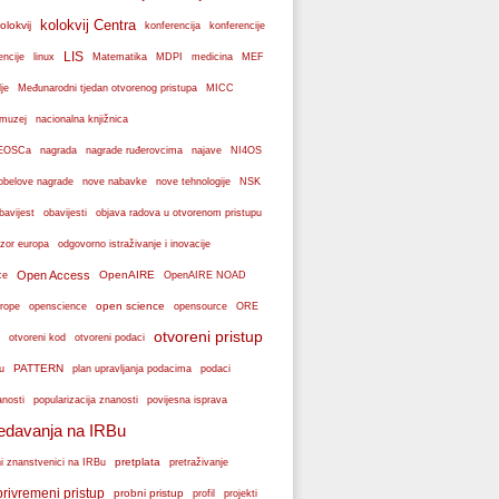
kolokvij Centra
olokvij
konferencije
konferencija
LIS
encije
linux
Matematika
MDPI
medicina
MEF
je
Međunarodni tjedan otvorenog pristupa
MICC
muzej
nacionalna knjižnica
k EOSCa
nagrada
nagrade ruđerovcima
najave
NI4OS
obelove nagrade
NSK
nove nabavke
nove tehnologije
bavijest
obavijesti
objava radova u otvorenom pristupu
zor europa
odgovorno istraživanje i inovacije
Open Access
OpenAIRE
ce
OpenAIRE NOAD
open science
rope
openscience
opensource
ORE
otvoreni pristup
otvoreni podaci
otvoreni kod
PATTERN
plan upravljanja podacima
u
podaci
popularizacija znanosti
anosti
povijesna isprava
edavanja na IRBu
pretplata
ni znanstvenici na IRBu
pretraživanje
privremeni pristup
probni pristup
profil
projekti