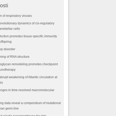
osti
n of respiratory viruses
volutionary dynamics of cis-regulatory
rebellar cells
fection promotes tissue-specific immunity
offspring
ep disorder
ning of RNA structure
oglycan remodeling promotes checkpoint
munotherapy
abrupt weakening of Atlantic circulation at
als
nges in time-resolved macromolecular
ng data reveal a compendium of mutational
man germ line