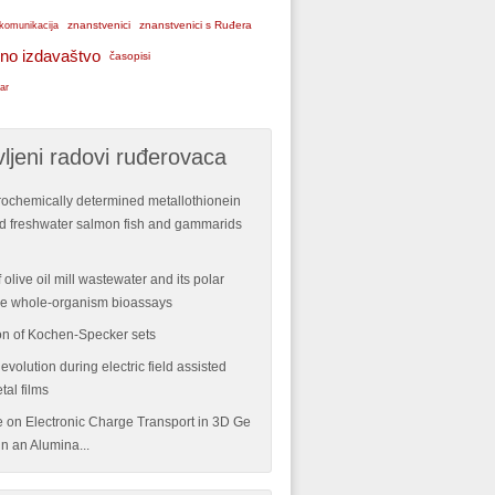
znanstvenici
znanstvenici s Ruđera
komunikacija
no izdavaštvo
časopisi
ar
ljeni radovi ruđerovaca
rochemically determined metallothionein
ild freshwater salmon fish and gammarids
 olive oil mill wastewater and its polar
ple whole-organism bioassays
n of Kochen-Specker sets
volution during electric field assisted
tal films
re on Electronic Charge Transport in 3D Ge
n an Alumina...