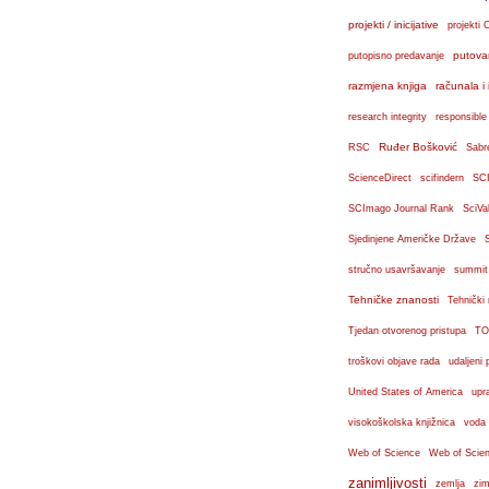
projekti / inicijative
projekti 
putova
putopisno predavanje
razmjena knjiga
računala i 
research integrity
responsible
Ruđer Bošković
RSC
Sabr
ScienceDirect
scifindern
SC
SCImago Journal Rank
SciVa
Sjedinjene Američke Države
stručno usavršavanje
summit
Tehničke znanosti
Tehnički
Tjedan otvorenog pristupa
TO
troškovi objave rada
udaljeni 
United States of America
upr
visokoškolska knjižnica
voda
Web of Science
Web of Scien
zanimljivosti
zemlja
zim