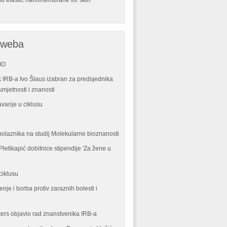
nd elastic nanomembrane for skin
 weba
MO
 IRB-a Ivo Šlaus izabran za predsjednika
mjetnosti i znanosti
vanje u ciklusu
polaznika na studij Molekularne bioznanosti
letikapić dobitnice stipendije 'Za žene u
ciklusu
enje i borba protiv zaraznih bolesti i
ters objavio rad znanstvenika IRB-a