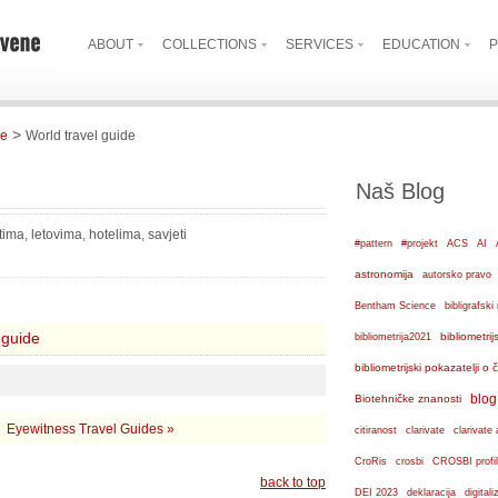
ABOUT
COLLECTIONS
SERVICES
EDUCATION
P
>
de
World travel guide
Naš Blog
ima, letovima, hotelima, savjeti
#pattern
#projekt
ACS
AI
astronomija
autorsko pravo
Bentham Science
bibligrafs
 guide
bibliometrij
bibliometrija2021
bibliometrijski pokazatelji o
blog
Biotehničke znanosti
Eyewitness Travel Guides »
citiranost
clarivate
clarivate 
crosbi
CroRis
CROSBI profil
back to top
DEI 2023
deklaracija
digital