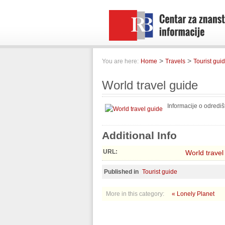
>
>
You are here:
Home
Travels
Tourist gui
World travel guide
Informacije o odredišt
Additional Info
URL:
World travel
Published in
Tourist guide
More in this category:
« Lonely Planet