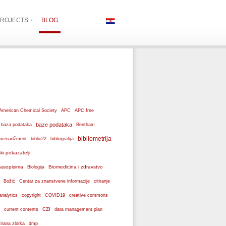
ROJECTS
BLOG
American Chemical Society
APC
APC free
baze podataka
baza podataka
Bentham
bibliometrija
ki menadžment
biblio22
bibliografija
ski pokazatelji
 časopisima
Biomedicina i zdravstvo
Biologija
Božić
Centar za znanstvene informacije
citiranje
analytics
copyright
COVID19
creative commons
CZI
current contents
data management plan
dmp
izirana zbirka