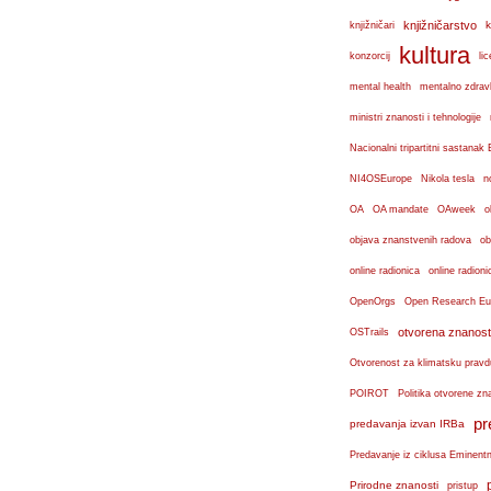
knjižničarstvo
k
knjižničari
kultura
konzorcij
lic
mental health
mentalno zdravl
ministri znanosti i tehnologije
Nacionalni tripartitni sastana
n
NI4OSEurope
Nikola tesla
OA
OA mandate
OAweek
o
objava znanstvenih radova
ob
online radionica
online radioni
OpenOrgs
Open Research Eu
otvorena znanost
OSTrails
Otvorenost za klimatsku pravd
POIROT
Politika otvorene zn
pr
predavanja izvan IRBa
Predavanje iz ciklusa Eminent
Prirodne znanosti
pristup