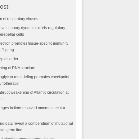
osti
n of respiratory viruses
volutionary dynamics of cis-regulatory
rebellar cells
fection promotes tissue-specific immunity
offspring
ep disorder
ning of RNA structure
oglycan remodeling promotes checkpoint
munotherapy
abrupt weakening of Atlantic circulation at
als
nges in time-resolved macromolecular
ng data reveal a compendium of mutational
man germ line