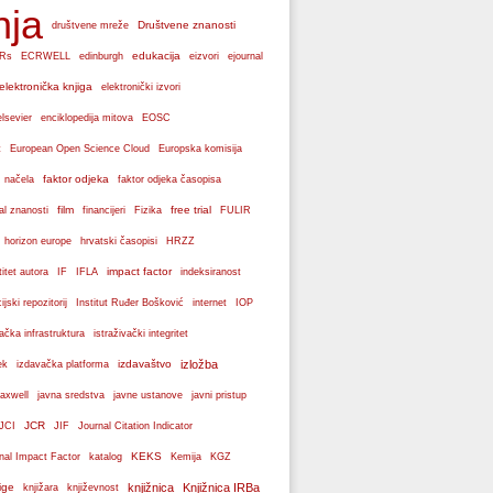
nja
Društvene znanosti
društvene mreže
edukacija
Rs
ECRWELL
edinburgh
eizvori
ejournal
elektronička knjiga
elektronički izvori
elsevier
enciklopedija mitova
EOSC
Europska komisija
t
European Open Science Cloud
faktor odjeka
 načela
faktor odjeka časopisa
film
free trial
al znanosti
financijeri
Fizika
FULIR
hrvatski časopisi
horizon europe
HRZZ
impact factor
titet autora
IF
IFLA
indeksiranost
cijski repozitorij
Institut Ruđer Bošković
internet
IOP
vačka infrastruktura
istraživački integritet
izdavaštvo
izložba
ek
izdavačka platforma
axwell
javna sredstva
javne ustanove
javni pristup
JCR
JCI
JIF
Journal Citation Indicator
KEKS
nal Impact Factor
katalog
Kemija
KGZ
ige
knjižnica
Knjižnica IRBa
knjižara
književnost