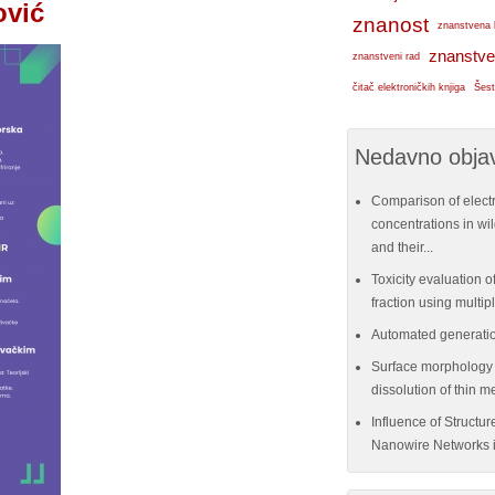
ović
znanost
znanstvena 
znanstve
znanstveni rad
čitač elektroničkih knjiga
Šest
Nedavno objav
Comparison of elect
concentrations in w
and their...
Toxicity evaluation of
fraction using multi
Automated generatio
Surface morphology e
dissolution of thin me
Influence of Structu
Nanowire Networks i