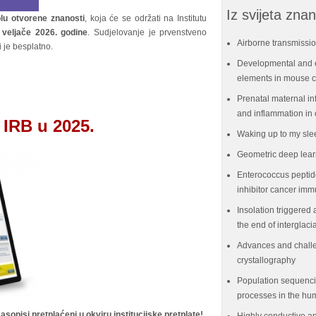
Iz svijeta znan
lu otvorene znanosti
, koja će se održati na Institutu
. veljače 2026. godine
. Sudjelovanje je prvenstveno
Airborne transmissio
 je besplatno.
Developmental and e
elements in mouse ce
Prenatal maternal in
and inflammation in 
 IRB u 2025.
Waking up to my sle
Geometric deep lear
Enterococcus peptid
inhibitor cancer im
Insolation triggered 
the end of interglaci
Advances and challe
crystallography
Population sequenci
processes in the hu
asopisi pretplaćeni u okviru institucijske pretplate!