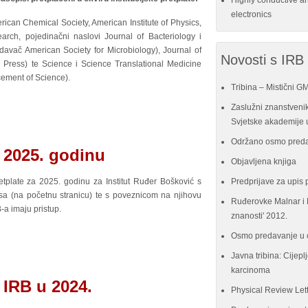
Highly conductive a
electronics
ican Chemical Society, American Institute of Physics,
rch, pojedinačni naslovi Journal of Bacteriology i
davač American Society for Microbiology), Journal of
Novosti s IRB
y Press) te Science i Science Translational Medicine
cement of Science).
Tribina – Mistični G
Zaslužni znanstvenik
Svjetske akademije u
Održano osmo preda
a 2025. godinu
Objavljena knjiga
etplate za 2025. godinu za Institut Ruđer Bošković s
Predprijave za upis 
sa (na početnu stranicu) te s poveznicom na njihovu
Ruđerovke Malnar i P
B-a imaju pristup.
znanosti' 2012.
Osmo predavanje u 
Javna tribina: Cijeplj
karcinoma
 IRB u 2024.
Physical Review Let