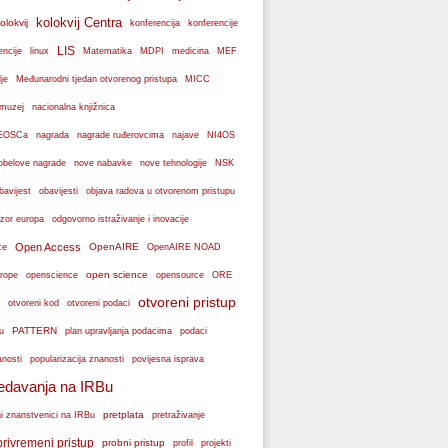
kolokvij Centra
olokvij
konferencije
konferencija
LIS
encije
linux
Matematika
MDPI
medicina
MEF
je
Međunarodni tjedan otvorenog pristupa
MICC
muzej
nacionalna knjižnica
k EOSCa
nagrada
nagrade ruđerovcima
najave
NI4OS
obelove nagrade
NSK
nove nabavke
nove tehnologije
bavijest
obavijesti
objava radova u otvorenom pristupu
zor europa
odgovorno istraživanje i inovacije
Open Access
OpenAIRE
ce
OpenAIRE NOAD
open science
rope
openscience
opensource
ORE
otvoreni pristup
otvoreni podaci
otvoreni kod
PATTERN
plan upravljanja podacima
u
podaci
popularizacija znanosti
anosti
povijesna isprava
edavanja na IRBu
pretplata
ni znanstvenici na IRBu
pretraživanje
privremeni pristup
probni pristup
profil
projekti