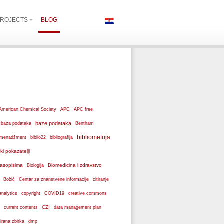
ROJECTS
BLOG
American Chemical Society
APC
APC free
baze podataka
baza podataka
Bentham
bibliometrija
ki menadžment
biblio22
bibliografija
ski pokazatelji
 časopisima
Biomedicina i zdravstvo
Biologija
Božić
Centar za znanstvene informacije
citiranje
analytics
copyright
COVID19
creative commons
CZI
current contents
data management plan
dmp
izirana zbirka