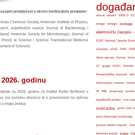
događa
asopisi pretplaćeni u okviru institucijske pretplate!
ebook
ebooks
EBSCO
EC
ican Chemical Society, American Institute of Physics,
eknjige
ekologija
eknjiga
rch, pojedinačni naslovi Journal of Bacteriology i
elektronički časopisi
davač American Society for Microbiology), Journal of
y Press) te Science i Science Translational Medicine
EOSC National Tripartite Even
cement of Science).
ečasopisi
ečitač
FAIR
FAIR
faktor utjecaja
festival
festiv
G7
google
HAZU
HoHoHo
Humanističke znanosti
iden
a 2026. godinu
institu
informacijske znanosti
etplate za 2026. godinu za Institut Ruđer Bošković s
IRB
IR
istraživanje
istraži
sa (na početnu stranicu) te s poveznicom na njihovu
istraživački podaci
ivan sup
B-a imaju pristup.
izobrazba
james clerk m
javno financirana istraživanja
journal citation reports
Jour
knjiga
knj
klimatska pravda