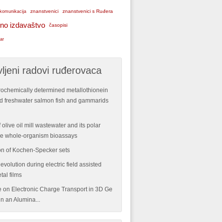
znanstvenici
znanstvenici s Ruđera
komunikacija
no izdavaštvo
časopisi
ar
ljeni radovi ruđerovaca
rochemically determined metallothionein
ild freshwater salmon fish and gammarids
 olive oil mill wastewater and its polar
ple whole-organism bioassays
n of Kochen-Specker sets
volution during electric field assisted
tal films
re on Electronic Charge Transport in 3D Ge
n an Alumina...