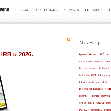
ABOUT
COLLECTIONS
SERVICES
EDUCATION
P
Naš Blog
 IRB u 2026.
#pattern
#projekt
ACS
AI
astronomija
autorsko pravo
Bentham Science
bibligrafs
bibliometrij
bibliometrija2021
bibliometrijski pokazatelji o
blog
Biotehničke znanosti
citiranost
clarivate
clarivate 
crosbi
CroRis
CROSBI profil
DEI 2023
deklaracija
digital