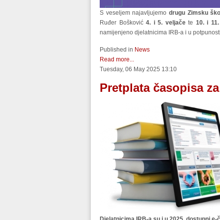
S veseljem najavljujemo
drugu Zimsku ško
Ruđer Bošković
4. i 5. veljače
te
10. i 11
namijenjeno djelatnicima IRB-a i u potpunosti
Published in
News
Read more...
Tuesday, 06 May 2025 13:10
Pretplata časopisa za
Djelatnicima IRB-a su i u 2025. dostupni e-č