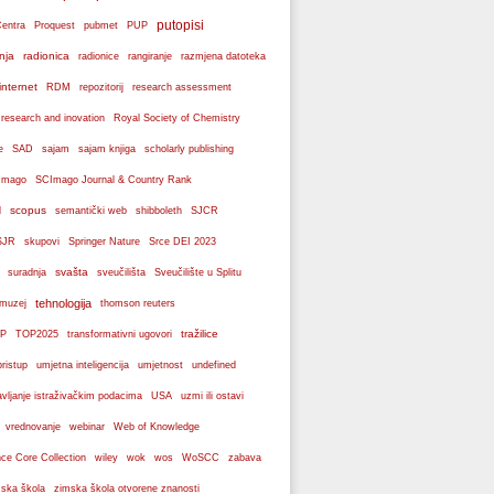
putopisi
Centra
Proquest
pubmet
PUP
nja
radionica
radionice
rangiranje
razmjena datoteka
internet
RDM
repozitorij
research assessment
 research and inovation
Royal Society of Chemistry
e
SAD
sajam
sajam knjiga
scholarly publishing
Imago
SCImago Journal & Country Rank
scopus
l
semantički web
shibboleth
SJCR
SJR
skupovi
Springer Nature
Srce DEI 2023
svašta
suradnja
sveučilišta
Sveučilište u Splitu
tehnologija
 muzej
thomson reuters
tražilice
P
TOP2025
transformativni ugovori
pristup
umjetna inteligencija
umjetnost
undefined
avljanje istraživačkim podacima
USA
uzmi ili ostavi
webinar
vrednovanje
Web of Knowledge
wos
ce Core Collection
wiley
wok
WoSCC
zabava
ska škola
zimska škola otvorene znanosti