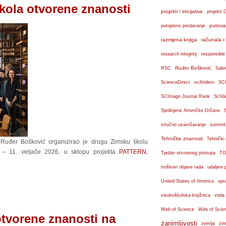
škola otvorene znanosti
projekti / inicijative
projekti 
putova
putopisno predavanje
razmjena knjiga
računala i 
research integrity
responsible
Ruđer Bošković
RSC
Sabr
ScienceDirect
scifindern
SC
SCImago Journal Rank
SciVa
Sjedinjene Američke Države
stručno usavršavanje
summit
Tehničke znanosti
Tehnički
a Ruđer Bošković organizirao je drugu Zimsku školu
. – 11. veljače 2026. u sklopu projekta
PATTERN
,
Tjedan otvorenog pristupa
TO
troškovi objave rada
udaljeni 
United States of America
upr
visokoškolska knjižnica
voda
Web of Science
Web of Scien
tvorene znanosti na
zanimljivosti
zemlja
zim