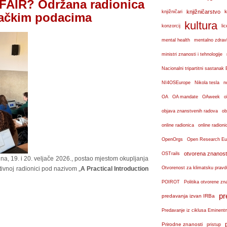
 FAIR? Održana radionica
knjižničarstvo
k
knjižničari
ivačkim podacima
kultura
konzorcij
lic
mental health
mentalno zdravl
ministri znanosti i tehnologije
Nacionalni tripartitni sastana
n
NI4OSEurope
Nikola tesla
OA
OA mandate
OAweek
o
objava znanstvenih radova
ob
online radionica
online radioni
OpenOrgs
Open Research Eu
otvorena znanost
OSTrails
edna, 19. i 20. veljače 2026., postao mjestom okupljanja
tivnoj radionici pod nazivom „
A Practical Introduction
Otvorenost za klimatsku pravd
POIROT
Politika otvorene zn
pr
predavanja izvan IRBa
Predavanje iz ciklusa Eminent
Prirodne znanosti
pristup