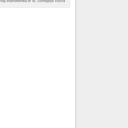
og znanstvenika dr. sc. Domagoja Vučića