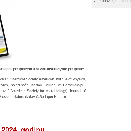
Predavanje eminentn
asopisi pretplaćeni u okviru institucijske pretplate!
ican Chemical Society, American Institute of Physics,
rch, pojedinačni naslovi Journal of Bacteriology i
davač American Society for Microbiology), Journal of
Press) te Nature (izdavač Springer Nature).
a 2024. godinu