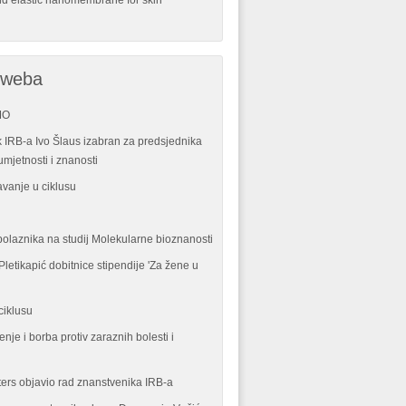
nd elastic nanomembrane for skin
 weba
MO
 IRB-a Ivo Šlaus izabran za predsjednika
mjetnosti i znanosti
vanje u ciklusu
polaznika na studij Molekularne bioznanosti
letikapić dobitnice stipendije 'Za žene u
ciklusu
enje i borba protiv zaraznih bolesti i
ters objavio rad znanstvenika IRB-a