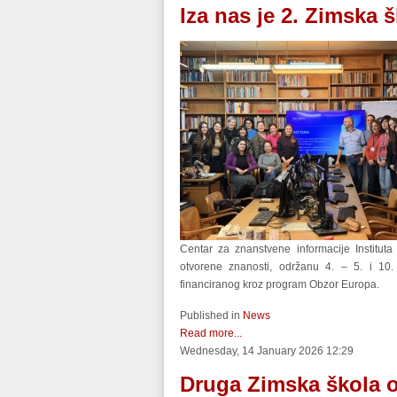
Iza nas je 2. Zimska 
Centar za znanstvene informacije Institut
otvorene znanosti, održanu 4. – 5. i 10
financiranog kroz program Obzor Europa.
Published in
News
Read more...
Wednesday, 14 January 2026 12:29
Druga Zimska škola o