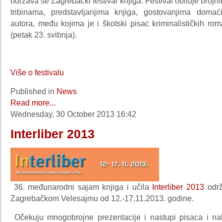
održava se Zagrebački festival knjiga. Festival obiluje broj
tribinama, predstavljanjima knjiga, gostovanjima doma
autora, među kojima je i škotski pisac kriminalističkih r
(petak 23. svibnja).
Više o festivalu
Published in
News
Read more...
Wednesday, 30 October 2013 16:42
Interliber 2013
36. međunarodni sajam knjiga i učila
Interliber 2013
održ
Zagrebačkom Velesajmu od 12.-17.11.2013. godine.
Očekuju mnogobrojne prezentacije i nastupi pisaca i nak