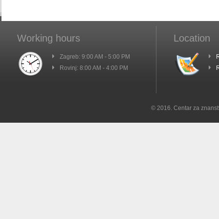
Working hours
Location
Zagreb: 9:00 AM - 5:00 PM
R
Rovinj: 8:00 AM - 4:00 PM
R
© 2016. Centar za znanst