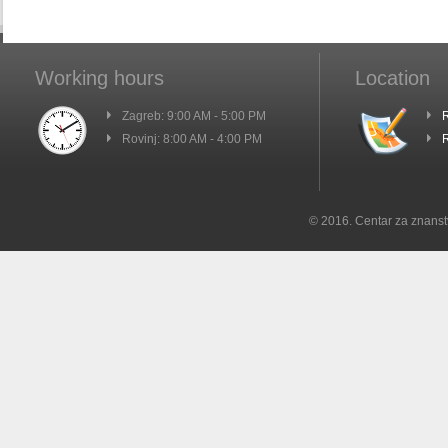
Working hours
Location
Zagreb: 9:00 AM - 5:00 PM
R
Rovinj: 8:00 AM - 4:00 PM
R
© 2016. Centar za znanst