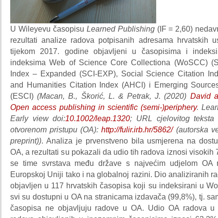
U Wileyevu časopisu
Learned Publishing
(IF = 2,60) nedav
rezultati analize radova potpisanih adresama hrvatskih u
tijekom 2017. godine objavljeni u časopisima i indeksi
indeksima Web of Science Core Collectiona (WoSCC) (Sc
Index – Expanded (SCI-EXP), Social Science Citation Ind
and Humanities Citation Index (AHCI) i Emerging Sources
(ESCI)
(Macan, B., Škorić, L. & Petrak, J. (2020)
David a
Open access publishing in scientific (semi-)periphery
. Lea
Early view doi:
10.1002/leap.1320
; URL cjelovitog tekst
otvorenom pristupu (OA):
http://fulir.irb.hr/5862/
(autorska ve
preprint))
. Analiza je prvenstveno bila usmjerena na dost
OA, a rezultati su pokazali da udio tih radova iznosi visokih
se time svrstava među države s najvećim udjelom OA 
Europskoj Uniji tako i na globalnoj razini. Dio analiziranih 
objavljen u 117 hrvatskih časopisa koji su indeksirani u 
svi su dostupni u OA na stranicama izdavača (99,8%), tj. s
časopisa ne objavljuju radove u OA. Udio OA radova u