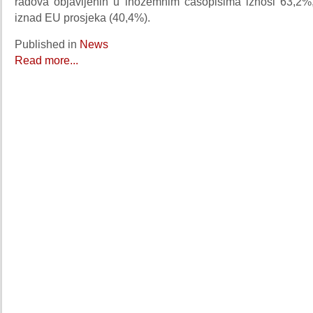
radova objavljenih u inozemnim časopisima iznosi 63,2%,
iznad EU prosjeka (40,4%).
Published in
News
Read more...