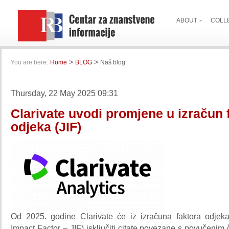
ABOUT
COLL
>
>
You are here:
Home
BLOG
Naš blog
Thursday, 22 May 2025 09:31
Clarivate uvodi promjene u izračun 
odjeka (JIF)
Od 2025. godine Clarivate će iz izračuna faktora odjeka
Impact Factor – JIF) isključiti citate povezane s povučenim č