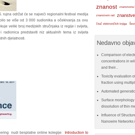
znanost
znanstvena 
 rujna održat će se najveći regionalni festival medija
znanstve
znanstveni rad
pilo se više od 3 000 sudionika a očekivanja za ovu
čitač elektroničkih knjiga
Šest
uje veliki broj medijskih stručnjaka iz regije i svijeta,
 radionica predstaviti niz aktualnih tema iz svijeta
tnih djelatnosti.
Nedavno objav
Comparison of elect
concentrations in w
and their...
Toxicity evaluation of
fraction using multi
Automated generatio
Surface morphology e
dissolution of thin me
Influence of Structu
Nanowire Networks i
eering nudi besplatne online kolegije:
Introduction to