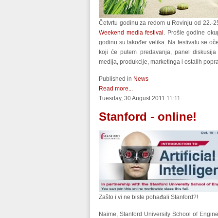
Četvrtu godinu za redom u Rovinju od 22.-25.
Weekend media festival
. Prošle godine oku
godinu su također velika. Na festivalu se oček
koji će putem predavanja, panel diskusija i
medija, produkcije, marketinga i ostalih popra
Published in
News
Read more...
Tuesday, 30 August 2011 11:11
Stanford - online!
Zašto i vi ne biste pohađali Stanford?!
Naime, Stanford University School of Engin