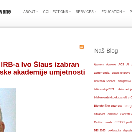
ABOUT
COLLECTIONS
SERVICES
EDUCATION
P
Naš Blog
 IRB-a Ivo Šlaus izabran
#pattern
#projekt
ACS
AI
tske akademije umjetnosti
astronomija
autorsko pravo
Bentham Science
bibligrafs
bibliometrij
bibliometrija2021
bibliometrijski pokazatelji o
blog
Biotehničke znanosti
citiranost
clarivate
clarivate 
crosbi
CroRis
CROSBI profil
DEI 2023
deklaracija
digital