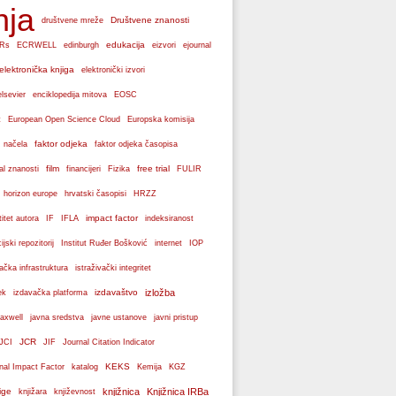
nja
Društvene znanosti
društvene mreže
edukacija
Rs
ECRWELL
edinburgh
eizvori
ejournal
elektronička knjiga
elektronički izvori
elsevier
enciklopedija mitova
EOSC
Europska komisija
t
European Open Science Cloud
faktor odjeka
 načela
faktor odjeka časopisa
film
free trial
al znanosti
financijeri
Fizika
FULIR
hrvatski časopisi
horizon europe
HRZZ
impact factor
titet autora
IF
IFLA
indeksiranost
cijski repozitorij
Institut Ruđer Bošković
internet
IOP
vačka infrastruktura
istraživački integritet
izdavaštvo
izložba
ek
izdavačka platforma
axwell
javna sredstva
javne ustanove
javni pristup
JCR
JCI
JIF
Journal Citation Indicator
KEKS
nal Impact Factor
katalog
Kemija
KGZ
ige
knjižnica
Knjižnica IRBa
knjižara
književnost