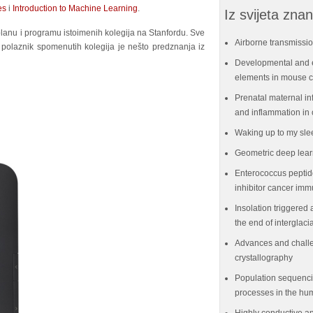
es
i
Introduction to Machine Learning
.
Iz svijeta znan
lanu i programu istoimenih kolegija na Stanfordu. Sve
Airborne transmissio
li polaznik spomenutih kolegija je nešto predznanja iz
Developmental and e
elements in mouse ce
Prenatal maternal in
and inflammation in 
Waking up to my sle
Geometric deep lear
Enterococcus peptid
inhibitor cancer im
Insolation triggered 
the end of interglaci
Advances and challe
crystallography
Population sequenci
processes in the hu