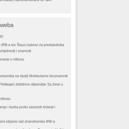
nd elastic nanomembrane for skin
 weba
MO
 IRB-a Ivo Šlaus izabran za predsjednika
mjetnosti i znanosti
vanje u ciklusu
polaznika na studij Molekularne bioznanosti
letikapić dobitnice stipendije 'Za žene u
ciklusu
enje i borba protiv zaraznih bolesti i
ters objavio rad znanstvenika IRB-a