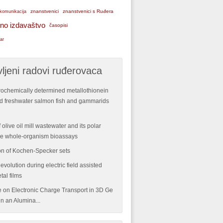
znanstvenici
znanstvenici s Ruđera
komunikacija
no izdavaštvo
časopisi
ar
ljeni radovi ruđerovaca
rochemically determined metallothionein
ild freshwater salmon fish and gammarids
 olive oil mill wastewater and its polar
ple whole-organism bioassays
n of Kochen-Specker sets
volution during electric field assisted
tal films
re on Electronic Charge Transport in 3D Ge
n an Alumina...