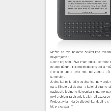
Možda će ovo nekome zvučati kao reklama
nevjerojatan !
Nakon kaj sam uživo imala priliku isprobati n
laganu, džepnu tiskanu knjigu koju zbilja možeš
E-tinta je super stvar koja ne zamara oči
kompjutera.
Jedino kaj mi je falilo su stranice, no vjeru
na to Kindle uvijek zna na kojoj si stranici 
navigaciji, jedino je tipkovnica sitna, no na
neki problem za pisanje kratkih bilježaka po
Pretpostavljam da će sljedeći korak biti u sm
biti prava stvar :))