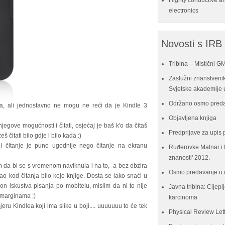
Highly conductive a
electronics
Novosti s IRB
Tribina – Mistični G
Zaslužni znanstvenik
Svjetske akademije u
Održano osmo preda
, ali jednostavno ne mogu ne reći da je Kindle 3
Objavljena knjiga
jegove mogućnosti i čitati, osjećaj je baš k'o da čitaš
Predprijave za upis 
 čitati bilo gdje i bilo kada :)
 i čitanje je puno ugodnije nego čitanje na ekranu
Ruđerovke Malnar i P
znanosti' 2012.
jem da bi se s vremenom naviknula i na to, a bez obzira
Osmo predavanje u 
stao kod čitanja bilo koje knjige. Dosta se lako snaći u
kon iskustva pisanja po mobitelu, mislim da ni to nije
Javna tribina: Cijeplj
 marginama :)
karcinoma
jeru Kindlea koji ima slike u boji.... uuuuuuu to će tek
Physical Review Let