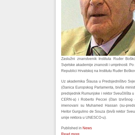
Zaslužni znanstvenik Instituta Ruđer Boš
Svjetske akademije znanosti i umjetnosti. Po p
Republici Hrvatskoj na Institutu Ruđer Boškov
Uz akademika Šlausa u Predsjedništvo Svje
(članica Europskog Parlamenta, bivša ministr
predsjednik Rumunjske i rektor Sveučilišta u
CERN-a) i Roberto Peccei (član Izvršnog 
imenovani su Muhamed Hassan (su-predsj
Heitor Gurgulino de Souza (bivši rektor Sve
unije rektora u UNESCO-u).
Published in
News
Read more...