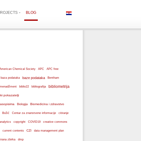
ROJECTS
BLOG
American Chemical Society
APC
APC free
baze podataka
baza podataka
Bentham
bibliometrija
ki menadžment
biblio22
bibliografija
ski pokazatelji
 časopisima
Biomedicina i zdravstvo
Biologija
Božić
Centar za znanstvene informacije
citiranje
analytics
copyright
COVID19
creative commons
CZI
current contents
data management plan
dmp
izirana zbirka