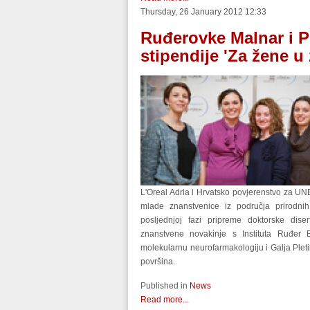
Thursday, 26 January 2012 12:33
Ruđerovke Malnar i Pl
stipendije 'Za žene u
L'Oreal Adria i Hrvatsko povjerenstvo za 
mlade znanstvenice iz područja prirodnih
posljednjoj fazi pripreme doktorske dis
znanstvene novakinje s Instituta Ruđer B
molekularnu neurofarmakologiju i Galja Pletik
površina.
Published in
News
Read more...