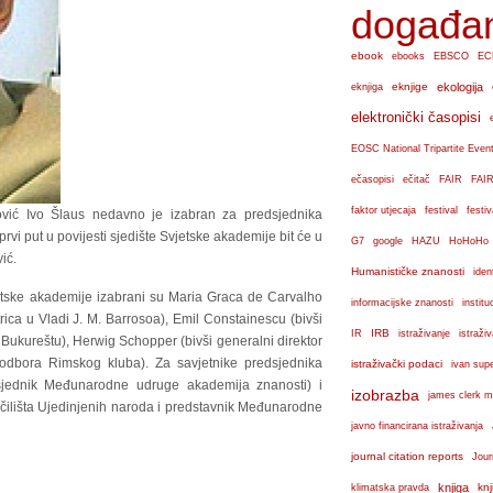
događa
ebook
ebooks
EBSCO
EC
eknjige
ekologija
eknjiga
elektronički časopisi
EOSC National Tripartite Even
ečasopisi
ečitač
FAIR
FAIR
faktor utjecaja
festival
festiv
ković Ivo Šlaus nedavno je izabran za predsjednika
rvi put u povijesti sjedište Svjetske akademije bit će u
G7
google
HAZU
HoHoHo
ić.
Humanističke znanosti
iden
tske akademije izabrani su Maria Graca de Carvalho
institu
informacijske znanosti
ica u Vladi J. M. Barrosoa), Emil Constainescu (bivši
IRB
IR
istraživanje
istraži
 Bukureštu), Herwig Schopper (bivši generalni direktor
odbora Rimskog kluba). Za savjetnike predsjednika
istraživački podaci
ivan sup
ednik Međunarodne udruge akademija znanosti) i
izobrazba
james clerk m
učilišta Ujedinjenih naroda i predstavnik Međunarodne
javno financirana istraživanja
journal citation reports
Jour
knjiga
knj
klimatska pravda