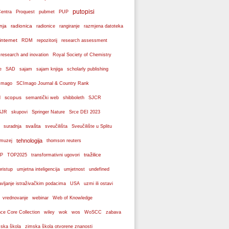
putopisi
Centra
Proquest
pubmet
PUP
nja
radionica
radionice
rangiranje
razmjena datoteka
internet
RDM
repozitorij
research assessment
 research and inovation
Royal Society of Chemistry
e
SAD
sajam
sajam knjiga
scholarly publishing
Imago
SCImago Journal & Country Rank
scopus
l
semantički web
shibboleth
SJCR
SJR
skupovi
Springer Nature
Srce DEI 2023
svašta
suradnja
sveučilišta
Sveučilište u Splitu
tehnologija
 muzej
thomson reuters
tražilice
P
TOP2025
transformativni ugovori
pristup
umjetna inteligencija
umjetnost
undefined
avljanje istraživačkim podacima
USA
uzmi ili ostavi
webinar
vrednovanje
Web of Knowledge
wos
ce Core Collection
wiley
wok
WoSCC
zabava
ska škola
zimska škola otvorene znanosti