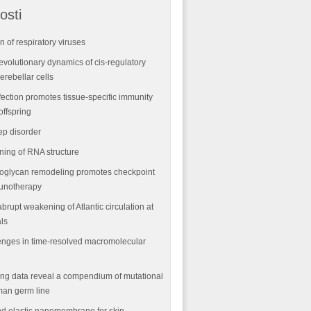
osti
n of respiratory viruses
volutionary dynamics of cis-regulatory
rebellar cells
fection promotes tissue-specific immunity
offspring
ep disorder
ning of RNA structure
oglycan remodeling promotes checkpoint
munotherapy
abrupt weakening of Atlantic circulation at
als
nges in time-resolved macromolecular
ng data reveal a compendium of mutational
man germ line