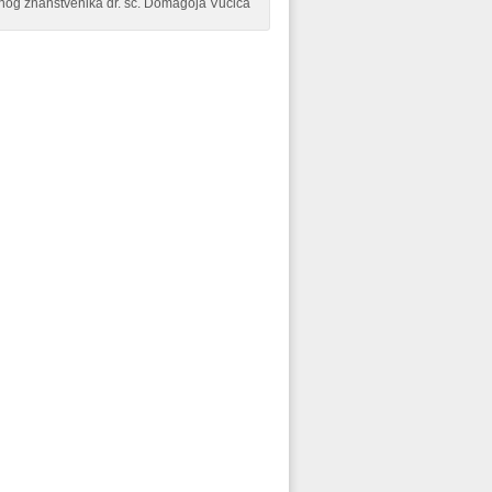
og znanstvenika dr. sc. Domagoja Vučića