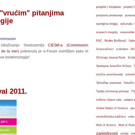
projekti / inicijative
projekti 
"vrućim" pitanjima
putova
putopisno predavanje
gije
razmjena knjiga
računala i 
research integrity
responsible
Ruđer Bošković
RSC
Sabr
istraživanje Sredozemlja
CIESM-a (Commission
ScienceDirect
scifindern
SC
e de la mer)
pokrenula je e-Forum osmišljen kako bi
ave biotehnologije".
SCImago Journal Rank
SciVa
Sjedinjene Američke Države
stručno usavršavanje
summit
Tehničke znanosti
Tehnički
al 2011.
Tjedan otvorenog pristupa
TO
troškovi objave rada
udaljeni 
United States of America
upr
visokoškolska knjižnica
voda
Web of Science
Web of Scien
zanimljivosti
zemlja
zim