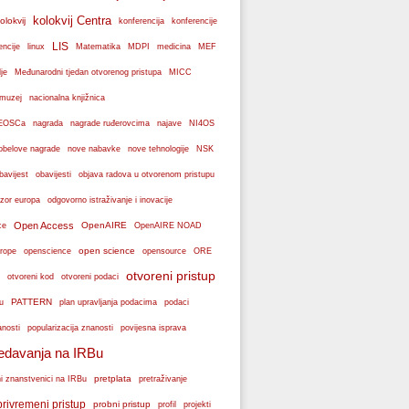
kolokvij Centra
olokvij
konferencije
konferencija
LIS
encije
linux
Matematika
MDPI
medicina
MEF
je
Međunarodni tjedan otvorenog pristupa
MICC
muzej
nacionalna knjižnica
k EOSCa
nagrada
nagrade ruđerovcima
najave
NI4OS
obelove nagrade
NSK
nove nabavke
nove tehnologije
bavijest
obavijesti
objava radova u otvorenom pristupu
zor europa
odgovorno istraživanje i inovacije
Open Access
OpenAIRE
ce
OpenAIRE NOAD
open science
rope
openscience
opensource
ORE
otvoreni pristup
otvoreni podaci
otvoreni kod
PATTERN
plan upravljanja podacima
u
podaci
popularizacija znanosti
anosti
povijesna isprava
edavanja na IRBu
pretplata
ni znanstvenici na IRBu
pretraživanje
privremeni pristup
probni pristup
profil
projekti