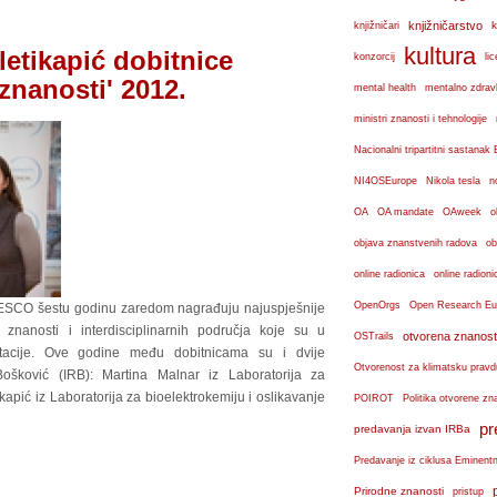
knjižničarstvo
k
knjižničari
kultura
etikapić dobitnice
konzorcij
lic
 znanosti' 2012.
mental health
mentalno zdravl
ministri znanosti i tehnologije
Nacionalni tripartitni sastana
n
NI4OSEurope
Nikola tesla
OA
OA mandate
OAweek
o
objava znanstvenih radova
ob
online radionica
online radioni
OpenOrgs
Open Research Eu
UNESCO šestu godinu zaredom nagrađuju najuspješnije
 znanosti i interdisciplinarnih područja koje su u
otvorena znanost
OSTrails
ertacije. Ove godine među dobitnicama su i dvije
Otvorenost za klimatsku pravd
ošković (IRB): Martina Malnar iz Laboratorija za
apić iz Laboratorija za bioelektrokemiju i oslikavanje
POIROT
Politika otvorene zn
pr
predavanja izvan IRBa
Predavanje iz ciklusa Eminent
Prirodne znanosti
pristup