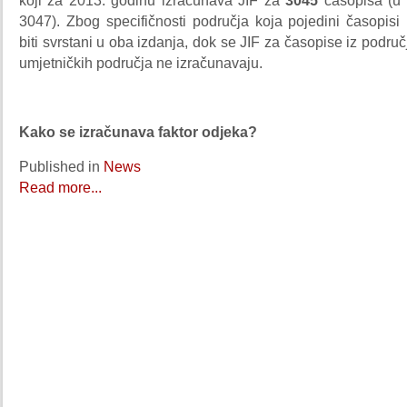
koji za 2013. godinu izračunava JIF za
3045
časopisa (u 2
3047). Zbog specifičnosti područja koja pojedini časopisi
biti svrstani u oba izdanja, dok se JIF za časopise iz područ
umjetničkih područja ne izračunavaju.
Kako se izračunava faktor odjeka?
Published in
News
Read more...