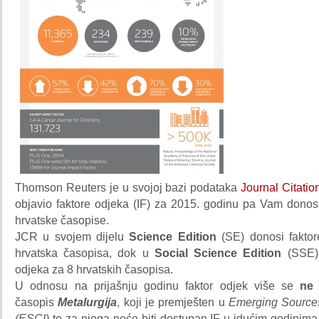
Thomson Reuters je u svojoj bazi podataka
Journal Citatio
objavio faktore odjeka (IF) za 2015. godinu pa Vam dono
hrvatske časopise.
JCR u svojem dijelu
Science Edition
(SE) donosi faktor
hrvatska časopisa, dok u
Social Science Edition
(SSE) 
odjeka za 8 hrvatskih časopisa.
U odnosu na prijašnju godinu faktor odjek više se
ne 
časopis
Metalurgija
, koji je premješten u
Emerging Sources
(ESCI)
te za njega neće biti dostupan IF u idućim godinima