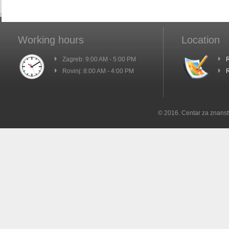
Working hours
Location
Zagreb: 9:00 AM - 5:00 PM
R
Rovinj: 8:00 AM - 4:00 PM
R
© 2016. Centar za znanst