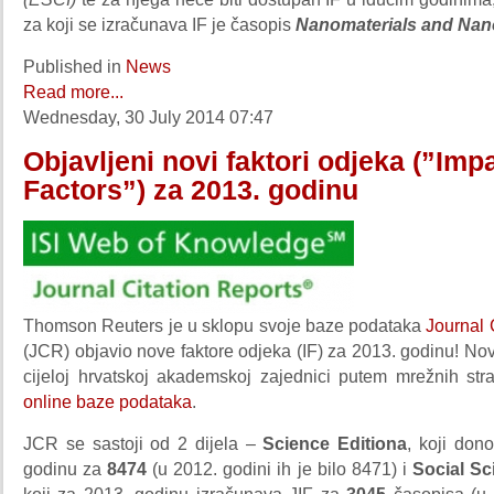
za koji se izračunava IF je časopis
Nanomaterials and Nan
Published in
News
Read more...
Wednesday, 30 July 2014 07:47
Objavljeni novi faktori odjeka (”Imp
Factors”) za 2013. godinu
Thomson Reuters je u sklopu svoje baze podataka
Journal 
(JCR) objavio nove faktore odjeka (IF) za 2013. godinu! Nov
cijeloj hrvatskoj akademskoj zajednici putem mrežnih st
online baze
podataka
.
JCR se sastoji od 2 dijela –
Science Editiona
, koji don
godinu za
8474
(u 2012. godini ih je bilo 8471) i
Social Sc