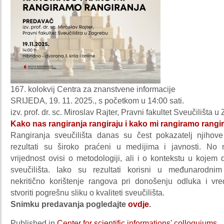
167. kolokvij Centra za znanstvene informacije
SRIJEDA, 19. 11. 2025., s početkom u 14:00 sati.
izv. prof. dr. sc. Miroslav Rajter, Pravni fakultet Sveučilišta 
Kako nas rangiranja rangiraju i kako mi rangiramo rangi
Rangiranja sveučilišta danas su čest pokazatelj njihove
rezultati su široko praćeni u medijima i javnosti. No 
vrijednost ovisi o metodologiji, ali i o kontekstu u kojem 
sveučilišta. Iako su rezultati korisni u međunarodni
nekritično korištenje rangova pri donošenju odluka i v
stvoriti pogrešnu sliku o kvaliteti sveučilišta.
Snimku predavanja pogledajte
ovdje
.
Published in
Center for scientific informations' colloquiums