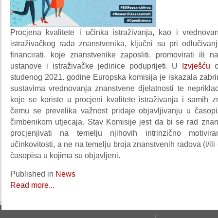
Procjena kvalitete i učinka istraživanja, kao i vrednova
istraživačkog rada znanstvenika, ključni su pri odlučivan
financirati, koje znanstvenike zaposliti, promovirati ili na
ustanove i istraživačke jedinice poduprijeti. U
Izvješću
studenog 2021. godine Europska komisija je iskazala zabri
sustavima vrednovanja znanstvene djelatnosti te neprik
koje se koriste u procjeni kvalitete istraživanja i samih z
čemu se prevelika važnost pridaje objavljivanju u časop
čimbenikom utjecaja. Stav Komisije jest da bi se rad znan
procjenjivati na temelju njihovih intrinzično motivir
učinkovitosti, a ne na temelju broja znanstvenih radova (i/ili c
časopisa u kojima su objavljeni.
Published in
News
Read more...