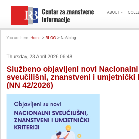
ABOUT
COLL
>
>
You are here:
Home
BLOG
Naš blog
Thursday, 23 April 2026 06:48
Službeno objavljeni novi Nacionalni
sveučilišni, znanstveni i umjetnički k
(NN 42/2026)