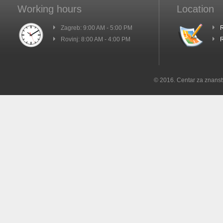
Working hours
Location
Zagreb: 9:00 AM - 5:00 PM
R
Rovinj: 8:00 AM - 4:00 PM
R
© 2016. Centar za znanst