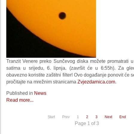
Tranzit Venere preko Sunčevog diska možete promatrati u 
satima u srijedu, 6. lipnja. (završit će u 6:55h). Za g
obavezno koristite zaštitni filter! Ovo događanje ponovit će 
pročitajte na mrežnim stranicama
Zvjezdarnica.com
.
Published in
News
Read more...
Start
Prev
1
2
3
Next
End
Page 1 of 3