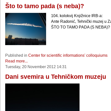
Što to tamo pada (s neba)?
104. kolokvij Knjižnice IRB-a:
Ante Radonić, Tehnički muzej u 
ŠTO TO TAMO PADA (S NEBA)?
Published in
Center for scientific informations' colloquiums
Read more...
Tuesday, 20 November 2012 14:31
Dani svemira u Tehničkom muzeju