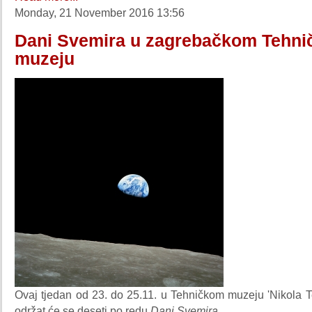
Monday, 21 November 2016 13:56
Dani Svemira u zagrebačkom Tehn
muzeju
Ovaj tjedan od 23. do 25.11. u Tehničkom muzeju 'Nikola T
održat će se deseti po redu
Dani Svemira
.