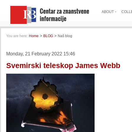
ABOUT
COLL
>
>
You are here:
Home
BLOG
Naš blog
Monday, 21 February 2022 15:46
Svemirski teleskop James Webb