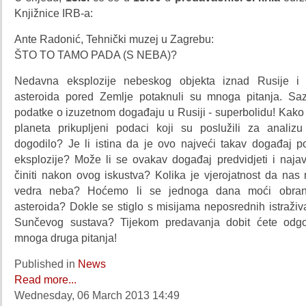
Knjižnice IRB-a:
Ante Radonić, Tehnički muzej u Zagrebu:
ŠTO TO TAMO PADA (S NEBA)?
Nedavna eksplozije nebeskog objekta iznad Rusije i b
asteroida pored Zemlje potaknuli su mnoga pitanja. Saz
podatke o izuzetnom događaju u Rusiji - superbolidu! Kako
planeta prikupljeni podaci koji su poslužili za anali
dogodilo? Je li istina da je ovo najveći takav događaj p
eksplozije? Može li se ovakav događaj predvidjeti i najav
činiti nakon ovog iskustva? Kolika je vjerojatnost da nas
vedra neba? Hoćemo li se jednoga dana moći obrani
asteroida? Dokle se stiglo s misijama neposrednih istraživa
Sunčevog sustava? Tijekom predavanja dobit ćete odg
mnoga druga pitanja!
Published in
News
Read more...
Wednesday, 06 March 2013 14:49