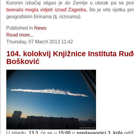
Koronin izbačaj stigao je do Zemlje u utorak pa se pr
borealis mogla vidjeti iznad Zagreba
, što je vrlo rijetka pr
geografskim širinama (tj. nizinama).
Published in
News
Read more...
Thursday, 07 March 2013 11:42
104. kolokvij Knjižnice Instituta Ruđ
Bošković
U srijedu,
13
.3.
će se u
15:00
u
predavaonici 3. krila
održ