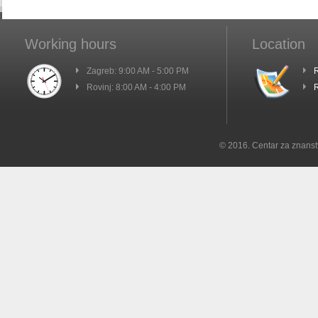
Working hours
Location
Zagreb: 9:00 AM - 5:00 PM
R
Rovinj: 8:00 AM - 4:00 PM
R
© 2016. Centar za znanst