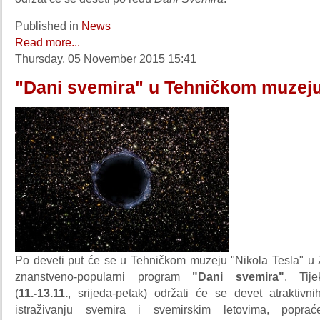
Published in
News
Read more...
Thursday, 05 November 2015 15:41
"Dani svemira" u Tehničkom muzej
Po deveti put će se u Tehničkom muzeju "Nikola Tesla" u 
znanstveno-popularni program
"Dani svemira"
. Tij
(
11.-13.11.
, srijeda-petak) održati će se devet atraktivn
istraživanju svemira i svemirskim letovima, poprać