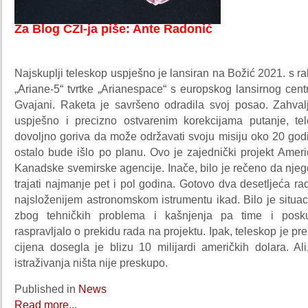
Za Blog CZI-ja piše: Ante Radonić
Najskuplji teleskop uspješno je lansiran na Božić 2021. s
„Ariane-5“ tvrtke „Arianespace“ s europskog lansirnog cen
Gvajani. Raketa je savršeno odradila svoj posao. Zahvalj
uspješno i precizno ostvarenim korekcijama putanje, te
dovoljno goriva da može održavati svoju misiju oko 20 god
ostalo bude išlo po planu. Ovo je zajednički projekt Amer
Kanadske svemirske agencije. Inače, bilo je rečeno da njeg
trajati najmanje pet i pol godina. Gotovo dva desetljeća r
najsloženijem astronomskom istrumentu ikad. Bilo je situac
zbog tehničkih problema i kašnjenja pa time i poskup
raspravljalo o prekidu rada na projektu. Ipak, teleskop je pr
cijena dosegla je blizu 10 milijardi američkih dolara. Al
istraživanja ništa nije preskupo.
Published in
News
Read more...