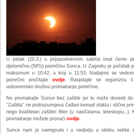
U petak (20.3.) u prijepodnevnim satima imat ćemo pri
djelomičnu (58%) pomrčinu Sunca. U Zagrebu je početak p
maksimum u 10:42, a kraj u 11:53. Nadajmo se vedro
pomrčini pročitajte
ovdje
. Raspitajte se organizira l
astronomsko društvo promatranje pomrčine.
Ne promatrajte Sunce bez zaštite jer to može dovesti do
"Zaštita" ne podrazumijeva čađavi komad stakla i slične prir
nego kvalitetan zaštitni filter (u naočalama, teleskopu...).
promatranje možete pronaći
ovdje
.
Sunce nam je namignulo i u nedjelju u obliku velike s