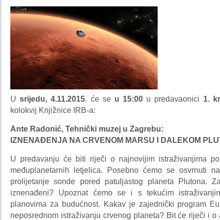
U
srijedu, 4.11.2015
. će se
u 15:00
u predavaonici
1. kr
kolokvij Knjižnice IRB-a:
Ante Radonić, Tehnički muzej u Zagrebu:
IZNENAĐENJA NA CRVENOM MARSU I DALEKOM PL
U predavanju će biti riječi o najnovijim istraživanjima p
međuplanetarnih letjelica. Posebno ćemo se osvrnuti n
prolijetanje sonde pored patuljastog planeta Plutona. Z
iznenađeni? Upoznat ćemo se i s tekućim istraživanj
planovima za budućnost. Kakav je zajednički program Eu
neposrednom istraživanju crvenog planeta? Bit će riječi i o