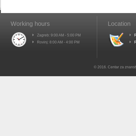
Working hours
Location
Zagreb: 9:00 AM - 5:00 PM
R
Rovinj: 8:00 AM - 4:00 PM
R
© 2016. Centar za znanst