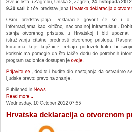
Sveučilišta u Zagrebu, Unska 3, Zagreb,
24. listopada 2012
9.30 sati
, bit će predstavljena
Hrvatska deklaracija o otvore
Osim predstavljanja Deklaracije govorit će se i 
informacijama kao kritičnoj nacionalnoj infrastrukturi. Do
stanja otvorenog pristupa u Hrvatskoj i biti upoznati
istraživanja citatne prednosti otvorenog pristupa. Raspra
koracima koje knjižnice trebaju poduzeti kako bi svo
korisnicima pomogle da što lakše dođu do potrebnih inform
program radionice dostupan je
ovdje
.
Prijavite se
, dođite i budite dio nastojanja da ostvarimo s
ljudska pravo: pravo na znanje .
Published in
News
Read more...
Wednesday, 10 October 2012 07:55
Hrvatska deklaracija o otvorenom p