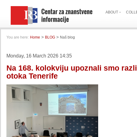
ABOUT
COLL
>
>
You are here:
Home
BLOG
Naš blog
Monday, 16 March 2026 14:35
Na 168. kolokviju upoznali smo različ
otoka Tenerife