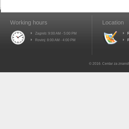
Working hours
Location
Zagreb: 9:00 AM - 5:00 PM
R
Rovinj: 8:00 AM - 4:00 PM
R
© 2016. Centar za znanst