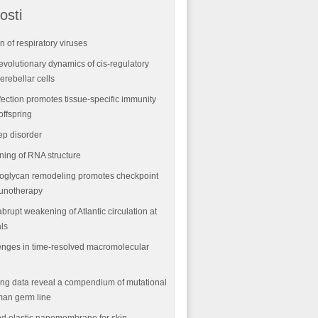
osti
n of respiratory viruses
volutionary dynamics of cis-regulatory
rebellar cells
fection promotes tissue-specific immunity
offspring
ep disorder
ning of RNA structure
oglycan remodeling promotes checkpoint
munotherapy
abrupt weakening of Atlantic circulation at
als
nges in time-resolved macromolecular
ng data reveal a compendium of mutational
man germ line