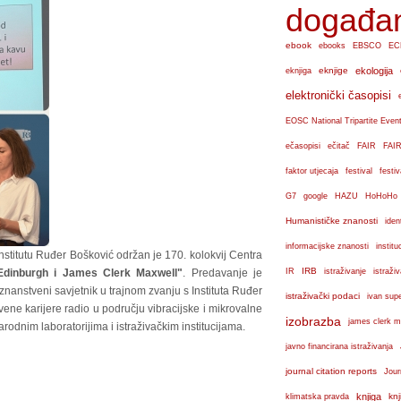
događa
ebook
ebooks
EBSCO
EC
eknjige
ekologija
eknjiga
elektronički časopisi
EOSC National Tripartite Even
ečasopisi
ečitač
FAIR
FAIR
faktor utjecaja
festival
festiv
G7
google
HAZU
HoHoHo
Humanističke znanosti
iden
institu
informacijske znanosti
nstitutu Ruđer Bošković održan je 170. kolokvij Centra
IRB
Edinburgh i James Clerk Maxwell"
. Predavanje je
IR
istraživanje
istraži
 znanstveni savjetnik u trajnom zvanju s Instituta Ruđer
istraživački podaci
ivan sup
vene karijere radio u području vibracijske i mikrovalne
izobrazba
james clerk m
odnim laboratorijima i istraživačkim institucijama.
javno financirana istraživanja
journal citation reports
Jour
knjiga
knj
klimatska pravda