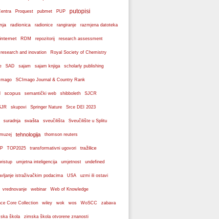
putopisi
Centra
Proquest
pubmet
PUP
nja
radionica
radionice
rangiranje
razmjena datoteka
internet
RDM
repozitorij
research assessment
 research and inovation
Royal Society of Chemistry
e
SAD
sajam
sajam knjiga
scholarly publishing
Imago
SCImago Journal & Country Rank
scopus
l
semantički web
shibboleth
SJCR
SJR
skupovi
Springer Nature
Srce DEI 2023
svašta
suradnja
sveučilišta
Sveučilište u Splitu
tehnologija
 muzej
thomson reuters
tražilice
P
TOP2025
transformativni ugovori
pristup
umjetna inteligencija
umjetnost
undefined
avljanje istraživačkim podacima
USA
uzmi ili ostavi
webinar
vrednovanje
Web of Knowledge
wos
ce Core Collection
wiley
wok
WoSCC
zabava
ska škola
zimska škola otvorene znanosti