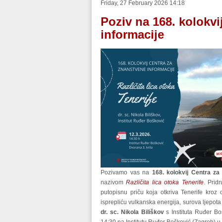
Friday, 27 February 2026 14:18
Poziv na 168. kolokvi
informacije
Pozivamo vas na
168. kolokvij Centra za
nazivom
Različita lica otoka Tenerife
. Prid
putopisnu priču koja otkriva Tenerife kro
isprepliću vulkanska energija, surova ljepota p
dr. sc. Nikola Biliškov
s Instituta Ruđer Bo