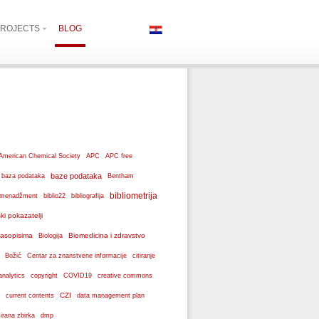
ROJECTS
BLOG
American Chemical Society
APC
APC free
baze podataka
baza podataka
Bentham
bibliometrija
ki menadžment
biblio22
bibliografija
ski pokazatelji
 časopisima
Biomedicina i zdravstvo
Biologija
Božić
Centar za znanstvene informacije
citiranje
analytics
copyright
COVID19
creative commons
CZI
current contents
data management plan
dmp
izirana zbirka