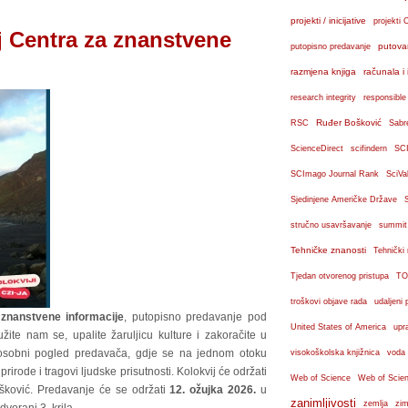
projekti / inicijative
projekti 
j Centra za znanstvene
putova
putopisno predavanje
razmjena knjiga
računala i 
research integrity
responsible
Ruđer Bošković
RSC
Sabr
ScienceDirect
scifindern
SC
SCImago Journal Rank
SciVa
Sjedinjene Američke Države
stručno usavršavanje
summit
Tehničke znanosti
Tehnički
Tjedan otvorenog pristupa
TO
troškovi objave rada
udaljeni 
 znanstvene informacije
, putopisno predavanje pod
United States of America
upr
ružite nam se, upalite žaruljicu kulture i zakoračite u
z osobni pogled predavača, gdje se na jednom otoku
visokoškolska knjižnica
voda
rirode i tragovi ljudske prisutnosti. Kolokvij će održati
Web of Science
Web of Scien
šković. Predavanje će se održati
12. ožujka 2026.
u
zanimljivosti
zemlja
zim