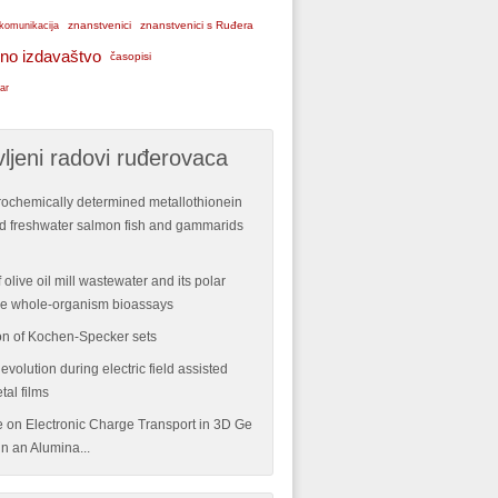
znanstvenici
znanstvenici s Ruđera
komunikacija
no izdavaštvo
časopisi
ar
ljeni radovi ruđerovaca
rochemically determined metallothionein
ild freshwater salmon fish and gammarids
 olive oil mill wastewater and its polar
ple whole-organism bioassays
n of Kochen-Specker sets
volution during electric field assisted
tal films
re on Electronic Charge Transport in 3D Ge
n an Alumina...