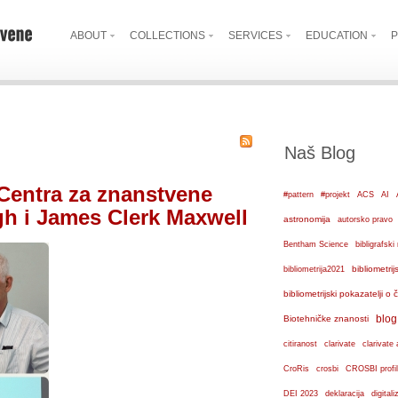
ABOUT
COLLECTIONS
SERVICES
EDUCATION
P
Naš Blog
 Centra za znanstvene
#pattern
#projekt
ACS
AI
gh i James Clerk Maxwell
astronomija
autorsko pravo
Bentham Science
bibligrafs
bibliometrij
bibliometrija2021
bibliometrijski pokazatelji o
blog
Biotehničke znanosti
citiranost
clarivate
clarivate 
crosbi
CroRis
CROSBI profil
DEI 2023
deklaracija
digital