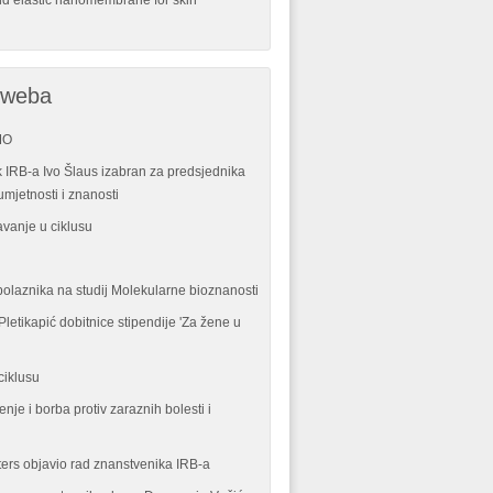
nd elastic nanomembrane for skin
 weba
MO
 IRB-a Ivo Šlaus izabran za predsjednika
mjetnosti i znanosti
vanje u ciklusu
polaznika na studij Molekularne bioznanosti
letikapić dobitnice stipendije 'Za žene u
ciklusu
enje i borba protiv zaraznih bolesti i
ters objavio rad znanstvenika IRB-a