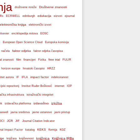
nja
Društvene znanosti
društvene mreže
edukacija
Rs
ECRWELL
edinburgh
eizvori
ejournal
elektronička knjiga
elektronički izvori
elsevier
enciklopedija mitova
EOSC
Europska komisija
t
European Open Science Cloud
faktor odjeka
 načela
faktor odjeka časopisa
film
free trial
al znanosti
financijeri
Fizika
FULIR
hrvatski časopisi
horizon europe
HRZZ
impact factor
titet autora
IF
IFLA
indeksiranost
cijski repozitorij
Institut Ruđer Bošković
internet
IOP
vačka infrastruktura
istraživački integritet
izdavaštvo
izložba
ek
izdavačka platforma
axwell
javna sredstva
javne ustanove
javni pristup
JCR
JCI
JIF
Journal Citation Indicator
KEKS
nal Impact Factor
katalog
Kemija
KGZ
ige
knjižnica
Knjižnica IRBa
knjižara
književnost