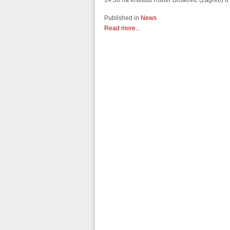
14:30 na Institutu Ruđer Bošković (Zagreb) u d
Published in
News
Read more...