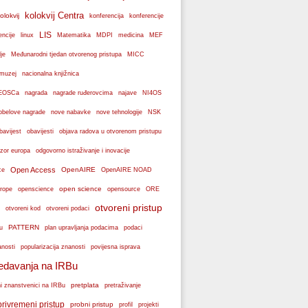
kolokvij Centra
olokvij
konferencije
konferencija
LIS
encije
linux
Matematika
MDPI
medicina
MEF
je
Međunarodni tjedan otvorenog pristupa
MICC
muzej
nacionalna knjižnica
k EOSCa
nagrada
nagrade ruđerovcima
najave
NI4OS
obelove nagrade
NSK
nove nabavke
nove tehnologije
bavijest
obavijesti
objava radova u otvorenom pristupu
zor europa
odgovorno istraživanje i inovacije
Open Access
OpenAIRE
ce
OpenAIRE NOAD
open science
rope
openscience
opensource
ORE
otvoreni pristup
otvoreni podaci
otvoreni kod
PATTERN
plan upravljanja podacima
u
podaci
popularizacija znanosti
anosti
povijesna isprava
edavanja na IRBu
pretplata
ni znanstvenici na IRBu
pretraživanje
privremeni pristup
probni pristup
profil
projekti