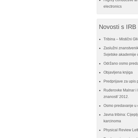
Highly conductive a
electronics
Novosti s IRB
Tribina – Mistični G
Zaslužni znanstvenik
Svjetske akademije u
Održano osmo preda
Objavljena knjiga
Predprijave za upis 
Ruđerovke Malnar i P
znanosti' 2012.
Osmo predavanje u 
Javna tribina: Cijeplj
karcinoma
Physical Review Let