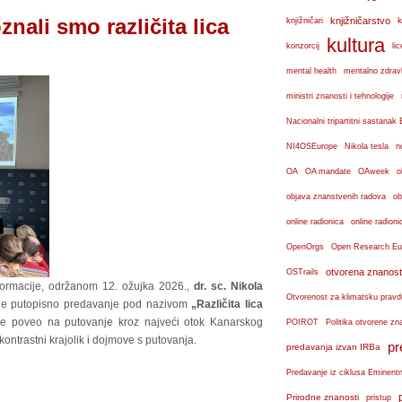
nali smo različita lica
knjižničarstvo
k
knjižničari
kultura
konzorcij
lic
mental health
mentalno zdravl
ministri znanosti i tehnologije
Nacionalni tripartitni sastana
n
NI4OSEurope
Nikola tesla
OA
OA mandate
OAweek
o
objava znanstvenih radova
ob
online radionica
online radioni
OpenOrgs
Open Research Eu
otvorena znanost
OSTrails
formacije, održanom 12. ožujka 2026.,
dr. sc. Nikola
Otvorenost za klimatsku pravd
 je putopisno predavanje pod nazivom
„Različita lica
 je poveo na putovanje kroz najveći otok Kanarskog
POIROT
Politika otvorene zn
 kontrastni krajolik i dojmove s putovanja.
pr
predavanja izvan IRBa
Predavanje iz ciklusa Eminent
Prirodne znanosti
pristup