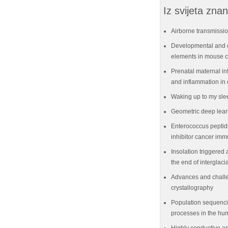
Iz svijeta znan
Airborne transmissio
Developmental and e
elements in mouse ce
Prenatal maternal in
and inflammation in 
Waking up to my sle
Geometric deep lear
Enterococcus peptid
inhibitor cancer im
Insolation triggered 
the end of interglaci
Advances and challe
crystallography
Population sequenci
processes in the hu