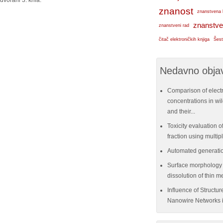
vorani 3. krila.
znanost
znanstvena 
znanstve
znanstveni rad
čitač elektroničkih knjiga
Šest
Nedavno objav
Comparison of elect
concentrations in w
and their...
Toxicity evaluation of
fraction using multi
Automated generatio
Surface morphology e
dissolution of thin me
Influence of Structu
Nanowire Networks i