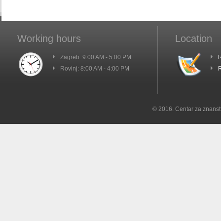
Working hours
Location
Zagreb: 9:00 AM - 5:00 PM
R
Rovinj: 8:00 AM - 4:00 PM
R
© 2016. Centar za znanst