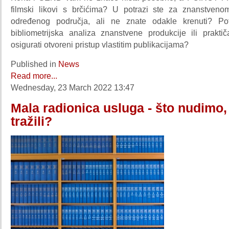
filmski likovi s brčićima? U potrazi ste za znanstvenom
određenog područja, ali ne znate odakle krenuti? P
bibliometrijska analiza znanstvene produkcije ili prakti
osigurati otvoreni pristup vlastitim publikacijama?
Published in
News
Read more...
Wednesday, 23 March 2022 13:47
Mala radionica usluga - što nudimo, 
tražili?