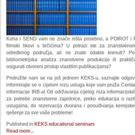
Koha i SEND vam ne znače ništa posebno, a POIROT i
filmski likovi s brčićima? U potrazi ste za znanstvenom
određenog područja, ali ne znate odakle krenuti? P
bibliometrijska analiza znanstvene produkcije ili prakti
osigurati otvoreni pristup vlastitim publikacijama?
Pridružite nam se na još jednom KEKS-u, saznajte odgovo
informirajte se o cijelom nizu usluga koje vam pruža Cent
informacije IRB-a! Od održavanja cijelog niza informacijskih
za potrebe znanstvene zajednice, preko edukacija o razl
uslugama, do rezervacija dvorana i posuđivanja kemijske
rješenje za sve vaše probleme!
Published in
KEKS educational seminars
Read more...