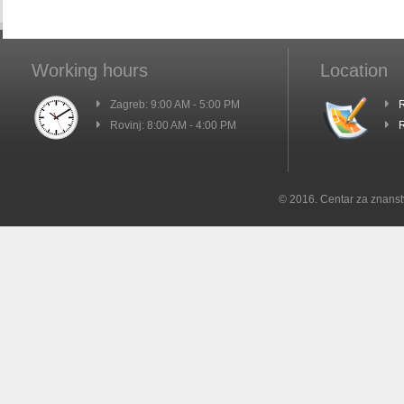
Working hours
Location
Zagreb: 9:00 AM - 5:00 PM
R
Rovinj: 8:00 AM - 4:00 PM
R
© 2016. Centar za znanst