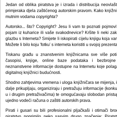
Jedan od oblika piratstva je i izrada i distribucija neovl
primjeraka djela zaštićenog autorskim pravom. Kako knjižn
mutnim vodama
copyrighta
?
Autorsko... što? Copyright? Jesu li vam to poznati pojmov
pojam iz kuharice ili vaše svakodnevice? Kršite li neki zak
glazbu s Interneta? Smijete li iskopirati cijelu knjigu koja va
Možete li bilo koju 'fotku' s interneta koristiti u svojoj prezenta
Tiskanu građu u znanstvenim knjižnicama sve više potis
časopisi, knjige, online baze podataka i bezbrojne
neznanstvene informacije dostupne na Internetu koje polag
digitalnoj knjižnici budućnosti.
Shodno zahtjevima vremena i uloga knjižničara se mijenja, ia
dalje prikupljaju, organiziraju i pretražuju informacije (konk
u i drugim pretraživačima) te omogućavaju slobodan pristu
ujedno vodeći računa o zaštiti autorskih prava.
Pirati i gusari su bili profesionalni pljačkaši i otimači b
piratstvo poprimilo neko sasvim drugo značenje: Pirat