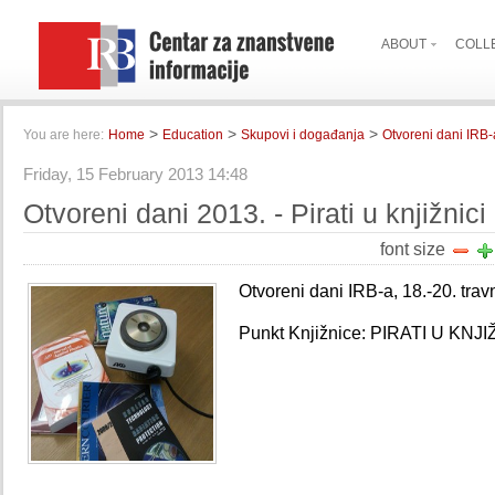
ABOUT
COLL
>
>
>
You are here:
Home
Education
Skupovi i događanja
Otvoreni dani IRB-
Friday, 15 February 2013 14:48
Otvoreni dani 2013. - Pirati u knjižnici
font size
Otvoreni dani IRB-a, 18.-20. trav
Punkt Knjižnice: PIRATI U KNJI