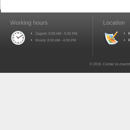
Working hours
Location
Zagreb: 9:00 AM - 5:00 PM
R
Rovinj: 8:00 AM - 4:00 PM
R
© 2016. Centar za znanst