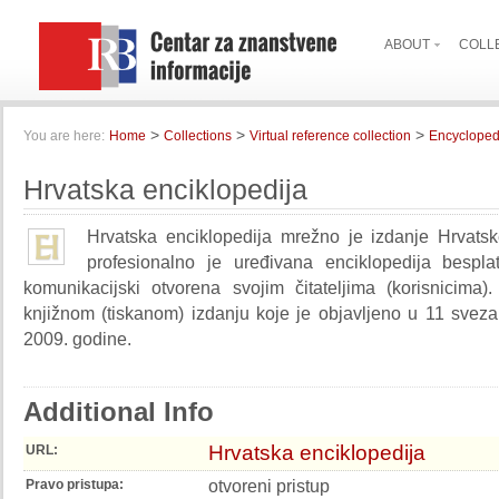
ABOUT
COLL
>
>
>
You are here:
Home
Collections
Virtual reference collection
Encycloped
Hrvatska enciklopedija
Hrvatska enciklopedija mrežno je izdanje Hrvatsk
profesionalno je uređivana enciklopedija bespl
komunikacijski otvorena svojim čitateljima (korisnicima)
knjižnom (tiskanom) izdanju koje je objavljeno u 11 svez
2009. godine.
Additional Info
Hrvatska enciklopedija
URL:
otvoreni pristup
Pravo pristupa: