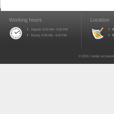
Working hours
Location
Zagreb: 9:00 AM - 5:00 PM
R
Rovinj: 8:00 AM - 4:00 PM
R
© 2016. Centar za znanst