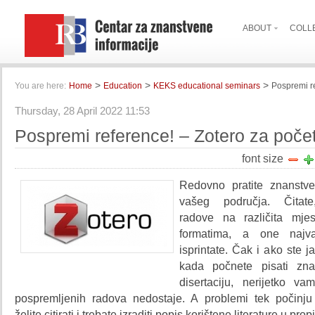
ABOUT
COLL
>
>
>
You are here:
Home
Education
KEKS educational seminars
Pospremi re
Thursday, 28 April 2022 11:53
Pospremi reference! – Zotero za poče
font size
Redovno pratite znanstven
vašeg područja. Čitate
radove na različita mjes
formatima, a one najva
isprintate. Čak i ako ste j
kada počnete pisati znan
disertaciju, nerijetko vam
pospremljenih radova nedostaje. A problemi tek počinju 
želite citirati i trebate izraditi popis korištene literature u pro