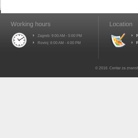
Working hours
Location
Zagreb: 9:00 AM - 5:00 PM
R
Rovinj: 8:00 AM - 4:00 PM
R
© 2016. Centar za znanst