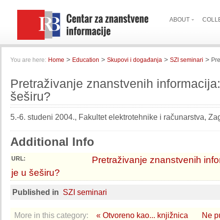
ABOUT
COLL
>
>
>
>
You are here:
Home
Education
Skupovi i događanja
SZI seminari
Pre
Pretraživanje znanstvenih informacija:
šeširu?
5.-6. studeni 2004., Fakultet elektrotehnike i računarstva, Za
Additional Info
Pretraživanje znanstvenih info
URL:
je u šeširu?
Published in
SZI seminari
More in this category:
« Otvoreno kao... knjižnica
Ne p