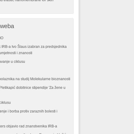
nd elastic nanomembrane for skin
 weba
MO
 IRB-a Ivo Šlaus izabran za predsjednika
mjetnosti i znanosti
vanje u ciklusu
polaznika na studij Molekularne bioznanosti
letikapić dobitnice stipendije 'Za žene u
ciklusu
enje i borba protiv zaraznih bolesti i
ters objavio rad znanstvenika IRB-a