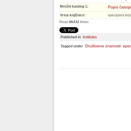
Mrežni katalog 1:
Popis časop
Vrsta knjižnice:
specijalna knj
Read
86432
times
Published in
Institutes
Društvene znanosti
spec
Tagged under