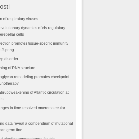
osti
n of respiratory viruses
volutionary dynamics of cis-regulatory
rebellar cells
fection promotes tissue-specific immunity
offspring
ep disorder
ning of RNA structure
oglycan remodeling promotes checkpoint
munotherapy
abrupt weakening of Atlantic circulation at
als
nges in time-resolved macromolecular
ng data reveal a compendium of mutational
man germ line