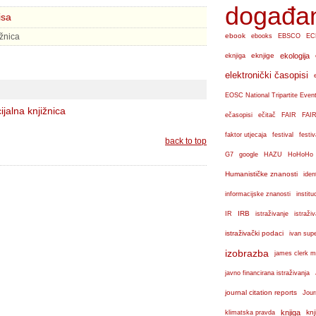
događa
isa
ižnica
ebook
ebooks
EBSCO
EC
eknjige
ekologija
eknjiga
elektronički časopisi
EOSC National Tripartite Even
ijalna knjižnica
ečasopisi
ečitač
FAIR
FAIR
faktor utjecaja
festival
festiv
back to top
G7
google
HAZU
HoHoHo
Humanističke znanosti
iden
institu
informacijske znanosti
IRB
IR
istraživanje
istraži
istraživački podaci
ivan sup
izobrazba
james clerk m
javno financirana istraživanja
journal citation reports
Jour
knjiga
knj
klimatska pravda