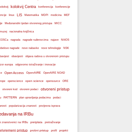
kolokvij Centra
olokvij
konferencije
konferencija
LIS
encije
linux
Matematika
MDPI
medicina
MEF
je
Međunarodni tjedan otvorenog pristupa
MICC
muzej
nacionalna knjižnica
k EOSCa
nagrada
nagrade ruđerovcima
najave
NI4OS
obelove nagrade
NSK
nove nabavke
nove tehnologije
bavijest
obavijesti
objava radova u otvorenom pristupu
zor europa
odgovorno istraživanje i inovacije
Open Access
OpenAIRE
ce
OpenAIRE NOAD
open science
rope
openscience
opensource
ORE
otvoreni pristup
otvoreni podaci
otvoreni kod
PATTERN
plan upravljanja podacima
u
podaci
popularizacija znanosti
anosti
povijesna isprava
edavanja na IRBu
pretplata
ni znanstvenici na IRBu
pretraživanje
privremeni pristup
probni pristup
profil
projekti