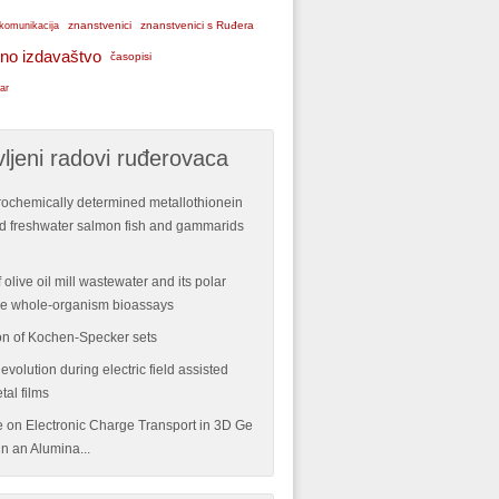
znanstvenici
znanstvenici s Ruđera
komunikacija
no izdavaštvo
časopisi
ar
ljeni radovi ruđerovaca
rochemically determined metallothionein
ild freshwater salmon fish and gammarids
 olive oil mill wastewater and its polar
ple whole-organism bioassays
n of Kochen-Specker sets
volution during electric field assisted
tal films
re on Electronic Charge Transport in 3D Ge
n an Alumina...