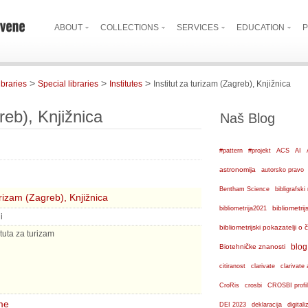
ABOUT
COLLECTIONS
SERVICES
EDUCATION
P
>
>
>
ibraries
Special libraries
Institutes
Institut za turizam (Zagreb), Knjižnica
reb), Knjižnica
Naš Blog
#pattern
#projekt
ACS
AI
astronomija
autorsko pravo
Bentham Science
bibligrafs
urizam (Zagreb), Knjižnica
bibliometrij
bibliometrija2021
i
bibliometrijski pokazatelji o
ituta za turizam
blog
Biotehničke znanosti
citiranost
clarivate
clarivate 
crosbi
CroRis
CROSBI profil
me
DEI 2023
deklaracija
digital