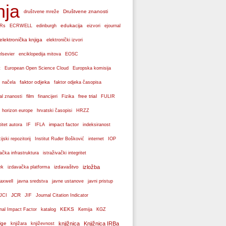
nja
Društvene znanosti
društvene mreže
edukacija
Rs
ECRWELL
edinburgh
eizvori
ejournal
elektronička knjiga
elektronički izvori
elsevier
enciklopedija mitova
EOSC
Europska komisija
t
European Open Science Cloud
faktor odjeka
 načela
faktor odjeka časopisa
film
free trial
al znanosti
financijeri
Fizika
FULIR
hrvatski časopisi
horizon europe
HRZZ
impact factor
titet autora
IF
IFLA
indeksiranost
cijski repozitorij
Institut Ruđer Bošković
internet
IOP
vačka infrastruktura
istraživački integritet
izdavaštvo
izložba
ek
izdavačka platforma
axwell
javna sredstva
javne ustanove
javni pristup
JCR
JCI
JIF
Journal Citation Indicator
KEKS
nal Impact Factor
katalog
Kemija
KGZ
ige
knjižnica
Knjižnica IRBa
knjižara
književnost