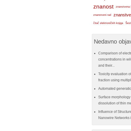
znanost
znanstvena 
znanstve
znanstveni rad
čitač elektroničkih knjiga
Šest
Nedavno objav
Comparison of elect
concentrations in w
and their...
Toxicity evaluation of
fraction using multi
Automated generatio
Surface morphology e
dissolution of thin me
Influence of Structu
Nanowire Networks i