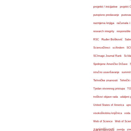
projekti / inicijative
projekti 
putova
putopisno predavanje
razmjena knjiga
računala i 
research integrity
responsible
Ruđer Bošković
RSC
Sabr
ScienceDirect
scifindern
SC
SCImago Journal Rank
SciVa
Sjedinjene Američke Države
stručno usavršavanje
summit
Tehničke znanosti
Tehnički
Tjedan otvorenog pristupa
TO
troškovi objave rada
udaljeni 
United States of America
upr
visokoškolska knjižnica
voda
Web of Science
Web of Scien
zanimljivosti
zemlja
zim