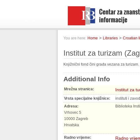
>
>
You are here:
Home
Libraries
Croatian l
Institut za turizam (Zag
Knjižnični fond čini građa vezana za turizam.
Additional Info
Mrežna stranica:
Institut za t
Vrsta specijalne knjižnice:
instituti i zavod
Adresa:
Biblioteka Inst
Vrhovec 5
10000 Zagreb
Hrvatska
Radno vrijeme:
Radno vrije