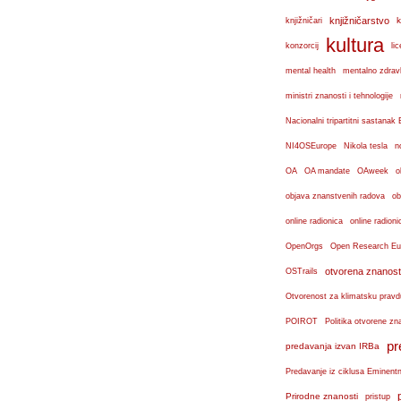
knjižničarstvo
k
knjižničari
kultura
konzorcij
lic
mental health
mentalno zdravl
ministri znanosti i tehnologije
Nacionalni tripartitni sastana
n
NI4OSEurope
Nikola tesla
OA
OA mandate
OAweek
o
objava znanstvenih radova
ob
online radionica
online radioni
OpenOrgs
Open Research Eu
otvorena znanost
OSTrails
Otvorenost za klimatsku pravd
POIROT
Politika otvorene zn
pr
predavanja izvan IRBa
Predavanje iz ciklusa Eminent
Prirodne znanosti
pristup