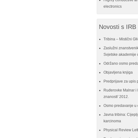
Highly conductive a
electronics
Novosti s IRB
Tribina – Mistični G
Zaslužni znanstvenik
Svjetske akademije u
Održano osmo preda
Objavljena knjiga
Predprijave za upis 
Ruđerovke Malnar i P
znanosti' 2012.
Osmo predavanje u 
Javna tribina: Cijeplj
karcinoma
Physical Review Let