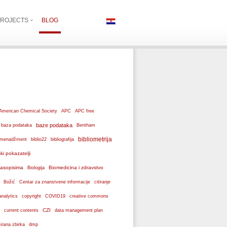
ROJECTS
BLOG
American Chemical Society
APC
APC free
baze podataka
baza podataka
Bentham
bibliometrija
ki menadžment
biblio22
bibliografija
ski pokazatelji
 časopisima
Biomedicina i zdravstvo
Biologija
Božić
Centar za znanstvene informacije
citiranje
analytics
copyright
COVID19
creative commons
CZI
current contents
data management plan
dmp
izirana zbirka