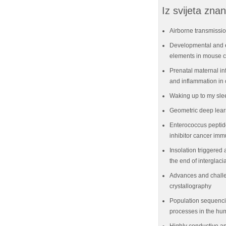
Iz svijeta znan
Airborne transmissio
Developmental and e
elements in mouse ce
Prenatal maternal in
and inflammation in 
Waking up to my sle
Geometric deep lear
Enterococcus peptid
inhibitor cancer im
Insolation triggered 
the end of interglaci
Advances and challe
crystallography
Population sequenci
processes in the hu