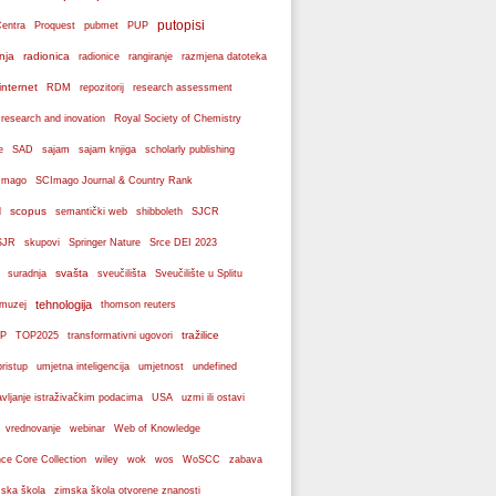
putopisi
Centra
Proquest
pubmet
PUP
nja
radionica
radionice
rangiranje
razmjena datoteka
internet
RDM
repozitorij
research assessment
 research and inovation
Royal Society of Chemistry
e
SAD
sajam
sajam knjiga
scholarly publishing
Imago
SCImago Journal & Country Rank
scopus
l
semantički web
shibboleth
SJCR
SJR
skupovi
Springer Nature
Srce DEI 2023
svašta
suradnja
sveučilišta
Sveučilište u Splitu
tehnologija
 muzej
thomson reuters
tražilice
P
TOP2025
transformativni ugovori
pristup
umjetna inteligencija
umjetnost
undefined
avljanje istraživačkim podacima
USA
uzmi ili ostavi
webinar
vrednovanje
Web of Knowledge
wos
ce Core Collection
wiley
wok
WoSCC
zabava
ska škola
zimska škola otvorene znanosti