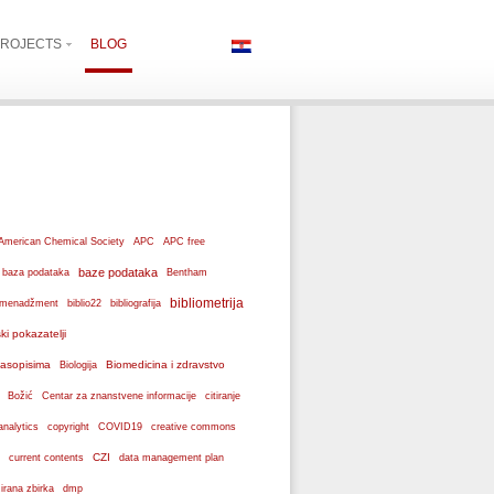
ROJECTS
BLOG
American Chemical Society
APC
APC free
baze podataka
baza podataka
Bentham
bibliometrija
ki menadžment
biblio22
bibliografija
ski pokazatelji
 časopisima
Biomedicina i zdravstvo
Biologija
Božić
Centar za znanstvene informacije
citiranje
analytics
copyright
COVID19
creative commons
CZI
current contents
data management plan
dmp
izirana zbirka