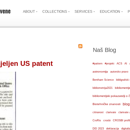
ABOUT
COLLECTIONS
SERVICES
EDUCATION
P
Naš Blog
jeljen US patent
#pattern
#projekt
ACS
AI
astronomija
autorsko pravo
Bentham Science
bibligrafs
bibliometrij
bibliometrija2021
bibliometrijski pokazatelji o
blog
Biotehničke znanosti
citiranost
clarivate
clarivate 
crosbi
CroRis
CROSBI profil
DEI 2023
deklaracija
digital