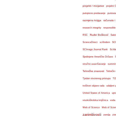
projekti / inicijative
projekti 
putova
putopisno predavanje
razmjena knjiga
računala i 
research integrity
responsible
Ruđer Bošković
RSC
Sabr
ScienceDirect
scifindern
SC
SCImago Journal Rank
SciVa
Sjedinjene Američke Države
stručno usavršavanje
summit
Tehničke znanosti
Tehnički
Tjedan otvorenog pristupa
TO
troškovi objave rada
udaljeni 
United States of America
upr
visokoškolska knjižnica
voda
Web of Science
Web of Scien
zanimljivosti
zemlja
zim