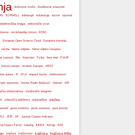
nja
Društvene znanosti
društvene mreže
edukacija
Rs
ECRWELL
edinburgh
eizvori
ejournal
elektronička knjiga
elektronički izvori
elsevier
enciklopedija mitova
EOSC
Europska komisija
t
European Open Science Cloud
faktor odjeka
 načela
faktor odjeka časopisa
film
free trial
al znanosti
financijeri
Fizika
FULIR
hrvatski časopisi
horizon europe
HRZZ
impact factor
titet autora
IF
IFLA
indeksiranost
cijski repozitorij
Institut Ruđer Bošković
internet
IOP
vačka infrastruktura
istraživački integritet
izdavaštvo
izložba
ek
izdavačka platforma
axwell
javna sredstva
javne ustanove
javni pristup
JCR
JCI
JIF
Journal Citation Indicator
KEKS
nal Impact Factor
katalog
Kemija
KGZ
ige
knjižnica
Knjižnica IRBa
knjižara
književnost