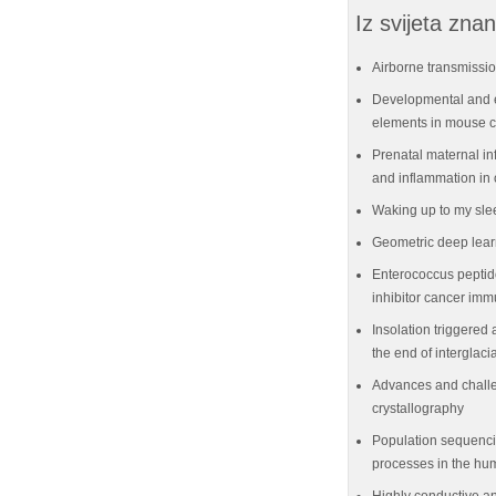
Iz svijeta znan
Airborne transmissio
Developmental and e
elements in mouse ce
Prenatal maternal in
and inflammation in 
Waking up to my sle
Geometric deep lear
Enterococcus peptid
inhibitor cancer im
Insolation triggered 
the end of interglaci
Advances and challe
crystallography
Population sequenci
processes in the hu