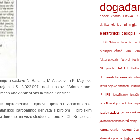
događa
ebook
ebooks
EBSCO
EC
eknjige
ekologija
eknjiga
elektronički časopisi
EOSC National Tripartite Even
ečasopisi
ečitač
FAIR
FAIR
faktor utjecaja
festival
festiv
G7
google
HAZU
HoHoHo
Humanističke znanosti
iden
iju u sastavu N. Basarić, M. Alečković i K. Majerski
institu
informacijske znanosti
brojem US 8,022.097 nosi naslov “Adamantane-
ation and Applications in Anion Sensing”.
IRB
IR
istraživanje
istraži
istraživački podaci
h dipirometana i njihovu upotrebu. Adamantanski
ivan sup
anskog karbonilnog derivata s pirolom ili pirolskim
izobrazba
james clerk m
i diprometani vežu sljedeće anione F-, Cl-, Br-, acetat,
javno financirana istraživanja
journal citation reports
Jour
knjiga
knj
klimatska pravda