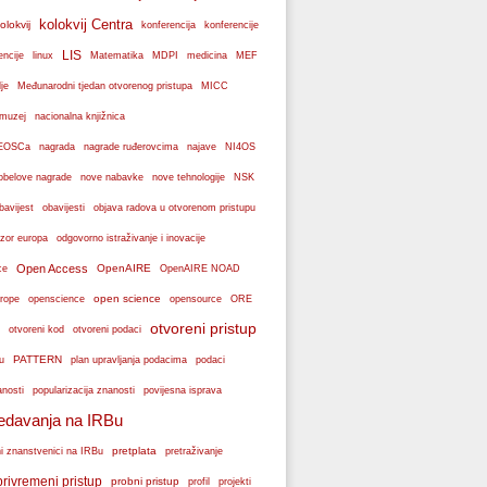
kolokvij Centra
olokvij
konferencije
konferencija
LIS
encije
linux
Matematika
MDPI
medicina
MEF
je
Međunarodni tjedan otvorenog pristupa
MICC
muzej
nacionalna knjižnica
k EOSCa
nagrada
nagrade ruđerovcima
najave
NI4OS
obelove nagrade
NSK
nove nabavke
nove tehnologije
bavijest
obavijesti
objava radova u otvorenom pristupu
zor europa
odgovorno istraživanje i inovacije
Open Access
OpenAIRE
ce
OpenAIRE NOAD
open science
rope
openscience
opensource
ORE
otvoreni pristup
otvoreni podaci
otvoreni kod
PATTERN
plan upravljanja podacima
u
podaci
popularizacija znanosti
anosti
povijesna isprava
edavanja na IRBu
pretplata
ni znanstvenici na IRBu
pretraživanje
privremeni pristup
probni pristup
profil
projekti