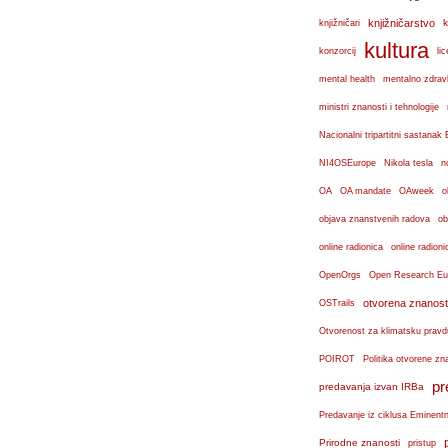
knjižničarstvo
k
knjižničari
kultura
konzorcij
lic
mental health
mentalno zdravl
ministri znanosti i tehnologije
Nacionalni tripartitni sastana
n
NI4OSEurope
Nikola tesla
OA
OA mandate
OAweek
o
objava znanstvenih radova
ob
online radionica
online radioni
OpenOrgs
Open Research Eu
otvorena znanost
OSTrails
Otvorenost za klimatsku pravd
POIROT
Politika otvorene zn
pr
predavanja izvan IRBa
Predavanje iz ciklusa Eminent
Prirodne znanosti
pristup