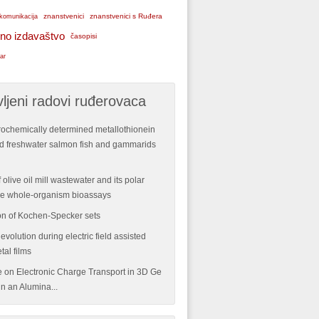
znanstvenici
znanstvenici s Ruđera
komunikacija
no izdavaštvo
časopisi
ar
ljeni radovi ruđerovaca
rochemically determined metallothionein
ild freshwater salmon fish and gammarids
 olive oil mill wastewater and its polar
ple whole-organism bioassays
n of Kochen-Specker sets
volution during electric field assisted
tal films
re on Electronic Charge Transport in 3D Ge
n an Alumina...