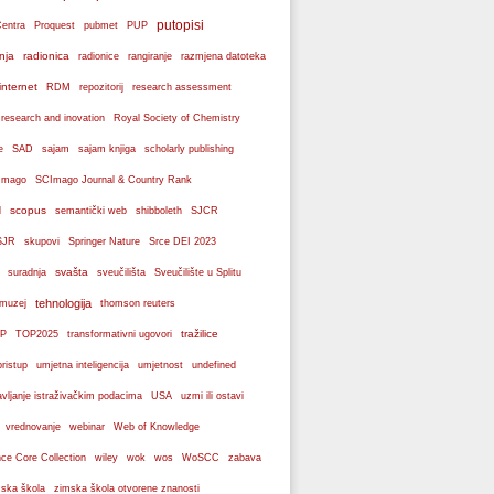
putopisi
Centra
Proquest
pubmet
PUP
nja
radionica
radionice
rangiranje
razmjena datoteka
internet
RDM
repozitorij
research assessment
 research and inovation
Royal Society of Chemistry
e
SAD
sajam
sajam knjiga
scholarly publishing
Imago
SCImago Journal & Country Rank
scopus
l
semantički web
shibboleth
SJCR
SJR
skupovi
Springer Nature
Srce DEI 2023
svašta
suradnja
sveučilišta
Sveučilište u Splitu
tehnologija
 muzej
thomson reuters
tražilice
P
TOP2025
transformativni ugovori
pristup
umjetna inteligencija
umjetnost
undefined
avljanje istraživačkim podacima
USA
uzmi ili ostavi
webinar
vrednovanje
Web of Knowledge
wos
ce Core Collection
wiley
wok
WoSCC
zabava
ska škola
zimska škola otvorene znanosti