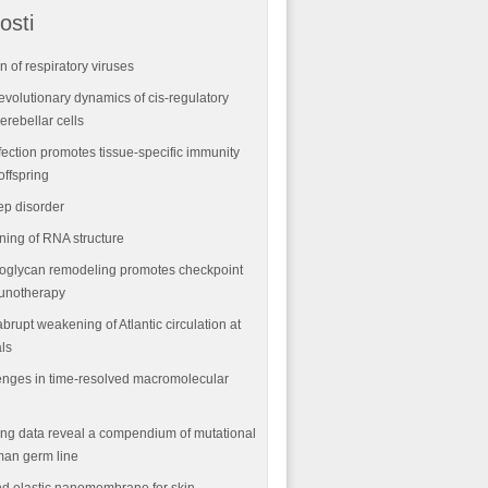
osti
n of respiratory viruses
volutionary dynamics of cis-regulatory
rebellar cells
fection promotes tissue-specific immunity
offspring
ep disorder
ning of RNA structure
oglycan remodeling promotes checkpoint
munotherapy
abrupt weakening of Atlantic circulation at
als
nges in time-resolved macromolecular
ng data reveal a compendium of mutational
man germ line