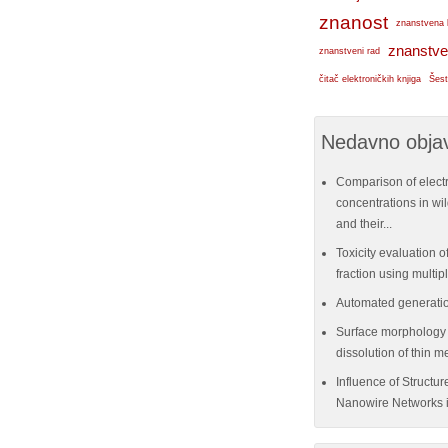
znanost
znanstvena 
znanstve
znanstveni rad
čitač elektroničkih knjiga
Šest
Nedavno objav
Comparison of elect
concentrations in w
and their...
Toxicity evaluation of
fraction using multi
Automated generatio
Surface morphology e
dissolution of thin me
Influence of Structu
Nanowire Networks i