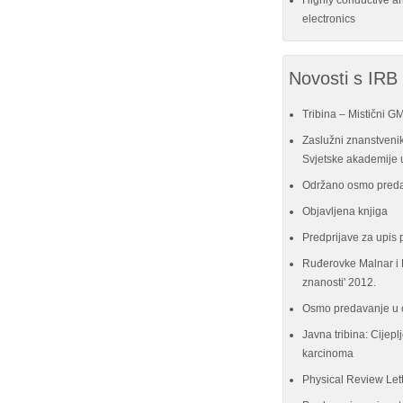
Highly conductive a
electronics
Novosti s IRB
Tribina – Mistični G
Zaslužni znanstvenik
Svjetske akademije u
Održano osmo preda
Objavljena knjiga
Predprijave za upis 
Ruđerovke Malnar i P
znanosti' 2012.
Osmo predavanje u 
Javna tribina: Cijeplj
karcinoma
Physical Review Let