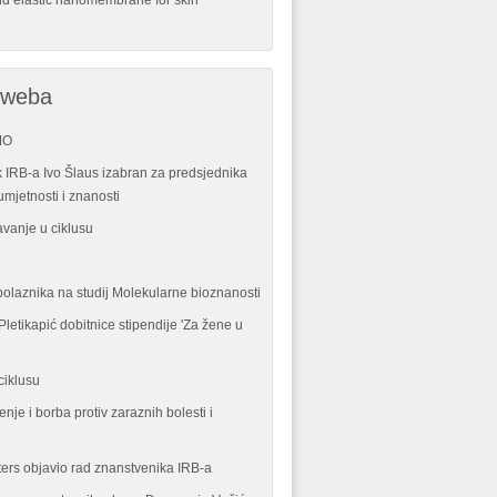
nd elastic nanomembrane for skin
 weba
MO
 IRB-a Ivo Šlaus izabran za predsjednika
mjetnosti i znanosti
vanje u ciklusu
polaznika na studij Molekularne bioznanosti
letikapić dobitnice stipendije 'Za žene u
ciklusu
enje i borba protiv zaraznih bolesti i
ters objavio rad znanstvenika IRB-a